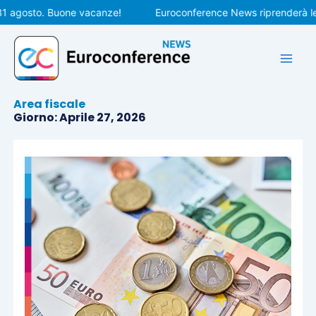
Vai
 agosto. Buone vacanze!
Euroconference News riprenderà le pu
al
contenuto
Area fiscale
Giorno: Aprile 27, 2026