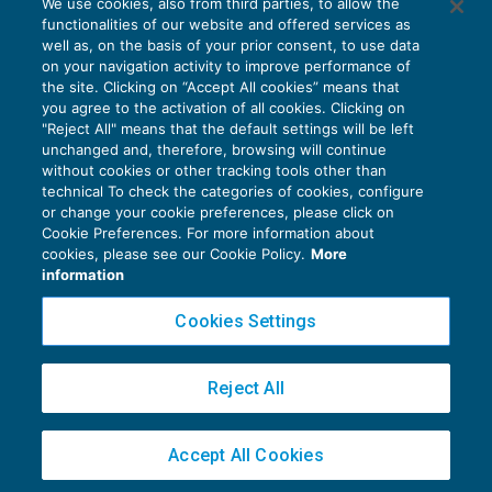
We use cookies, also from third parties, to allow the
nel CCII
functionalities of our website and offered services as
CRISI D'IMPRESA
27/04/2026
well as, on the basis of your prior consent, to use data
di
Maurizio Stella
on your navigation activity to improve performance of
the site. Clicking on “Accept All cookies” means that
you agree to the activation of all cookies. Clicking on
"Reject All" means that the default settings will be left
unchanged and, therefore, browsing will continue
without cookies or other tracking tools other than
technical To check the categories of cookies, configure
or change your cookie preferences, please click on
Cookie Preferences. For more information about
Privacy Policy
cookies, please see our Cookie Policy.
More
Cookie Policy
information
Euroconference NEWS è una testata registrata al Tribunale di Milano Reg. n. 8556/2026
Cookies Settings
Direttore responsabile Sandro Cerato
Copyright 2016 ©
Gruppo Euroconference S.p.A.
v2.32.2
Reject All
Piazza Luigi Einaudi, 10N01 - 20124 Milano - info@ecnews.it
Capitale Sociale € 300.000,00 i.v. C.F. P.IVA Iscrizione Registro Imprese di Milano
Accept All Cookies
02776120236