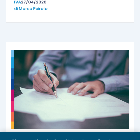
IVA
27/04/2026
di
Marco Peirolo
Ruoli e responsabilità del professionista