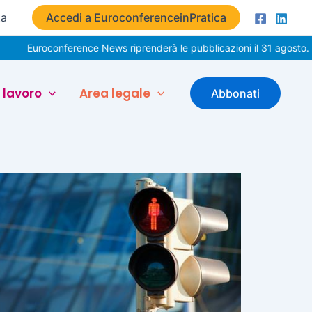
ta
Accedi a EuroconferenceinPratica
Euroconference News riprenderà le pubblicazioni il 31 agosto. Buo
 lavoro
Area legale
Abbonati