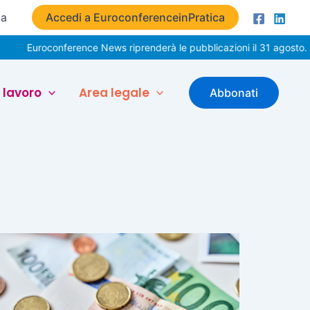
ta
Accedi a EuroconferenceinPratica
roconference News riprenderà le pubblicazioni il 31 agosto. Buone 
 lavoro
Area legale
Abbonati