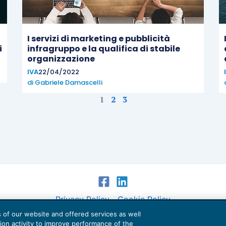
I servizi di marketing e pubblicità
i
infragruppo e la qualifica di stabile
organizzazione
IVA
22/04/2022
di
Gabriele Damascelli
1
2
3
Privacy Policy
Cookie Policy
es of our website and offered services as well
Euroconference NEWS è una testata registrata al Tribunale di Milano Reg. n. 8556/2026
tion activity to improve performance of the