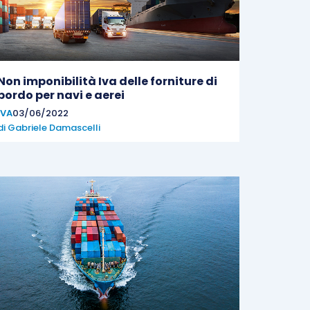
Non imponibilità Iva delle forniture di
bordo per navi e aerei
IVA
03/06/2022
di
Gabriele Damascelli