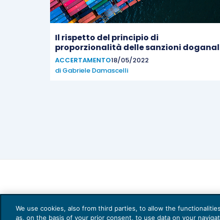
Il rispetto del principio di
proporzionalità delle sanzioni doganal
ACCERTAMENTO
18/05/2022
di
Gabriele Damascelli
We use cookies, also from third parties, to allow the functionaliti
as, on the basis of your prior consent, to use data on your naviga