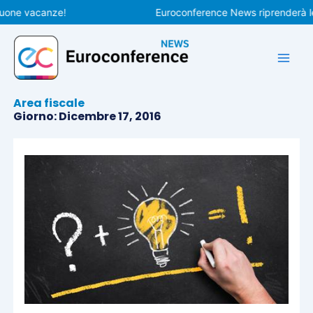
Vai
e vacanze!
Euroconference News riprenderà le pub
al
contenuto
Area fiscale
Giorno: Dicembre 17, 2016