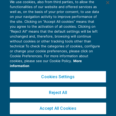
We use cookies, also from third parties, to allow the
società di persone
functionalities of our website and offered services as
OPERAZIONI STRAORDINARIE
04/11/2016
well as, on the basis of your prior consent, to use data
di
Enrico Ferra
on your navigation activity to improve performance of
the site. Clicking on “Accept All cookies” means that
you agree to the activation of all cookies. Clicking on
"Reject All" means that the default settings will be left
unchanged and, therefore, browsing will continue
without cookies or other tracking tools other than
technical To check the categories of cookies, configure
or change your cookie preferences, please click on
Cookie Preferences. For more information about
Privacy Policy
cookies, please see our Cookie Policy.
More
Cookie Policy
information
Euroconference NEWS è una testata registrata al Tribunale di Milano Reg. n. 8556/2026
Cookies Settings
Direttore responsabile Sandro Cerato
Copyright 2016 ©
Gruppo Euroconference S.p.A.
v2.32.4
Reject All
Piazza Luigi Einaudi, 10N01 - 20124 Milano - info@ecnews.it
Capitale Sociale € 300.000,00 i.v. C.F. P.IVA Iscrizione Registro Imprese di Milano
Accept All Cookies
02776120236