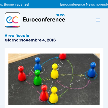
Vai
Buone vacanze!
Euroconference News riprenderà le
al
contenuto
Area fiscale
Giorno: Novembre 4, 2016