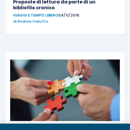
Proposte di lettura da parte di un
bibliofilo cronico
VIAGGI E TEMPO LIBERO
04/11/2016
di
Andrea Valiotto
Retrodatazione fiscale nella fusione con