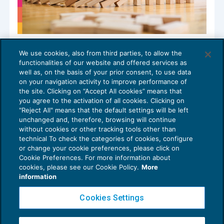
La responsabilità degli amministratori di
We use cookies, also from third parties, to allow the
S.r.l. tra mala gestio e liquidazione
functionalities of our website and offered services as
equitativa del danno futuro
well as, on the basis of your prior consent, to use data
DIRITTO E REATI SOCIETARI
14/04/2026
on your navigation activity to improve performance of
the site. Clicking on “Accept All cookies” means that
you agree to the activation of all cookies. Clicking on
"Reject All" means that the default settings will be left
unchanged and, therefore, browsing will continue
without cookies or other tracking tools other than
technical To check the categories of cookies, configure
or change your cookie preferences, please click on
Cookie Preferences. For more information about
Privacy Policy
cookies, please see our Cookie Policy.
More
Cookie Policy
information
Euroconference NEWS è una testata registrata al Tribunale di Milano Reg. n. 8556/2026
Cookies Settings
Direttore responsabile Sandro Cerato
Copyright 2016 ©
Gruppo Euroconference S.p.A.
v2.32.2