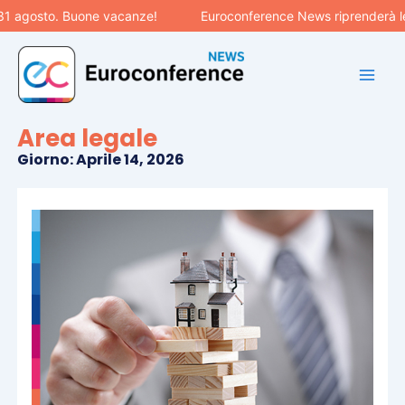
Vai
31 agosto. Buone vacanze!
Euroconference News riprenderà le 
al
contenuto
Area legale
Giorno: Aprile 14, 2026