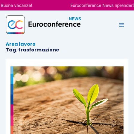
Vai
one vacanze!
Euroconference News riprenderà le p
al
contenuto
Area lavoro
Tag: trasformazione