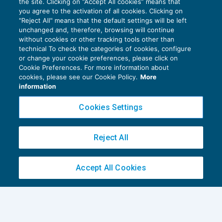
the site. Clicking on “Accept All cookies” means that
you agree to the activation of all cookies. Clicking on
"Reject All" means that the default settings will be left
unchanged and, therefore, browsing will continue
without cookies or other tracking tools other than
Dematerializzazione note spesa
technical To check the categories of cookies, configure
trasfertisti: i chiarimenti dell’Agenzia
or change your cookie preferences, please click on
entrate
Cookie Preferences. For more information about
NEWS DEL GIORNO
25/07/2017
cookies, please see our Cookie Policy.
More
information
Cookies Settings
Reject All
Privacy Policy
Cookie Policy
Accept All Cookies
Euroconference NEWS è una testata registrata al Tribunale di Milano Reg. n. 8556/2026
Direttore responsabile Sandro Cerato
Copyright 2016 ©
Gruppo Euroconference S.p.A.
v2.32.4