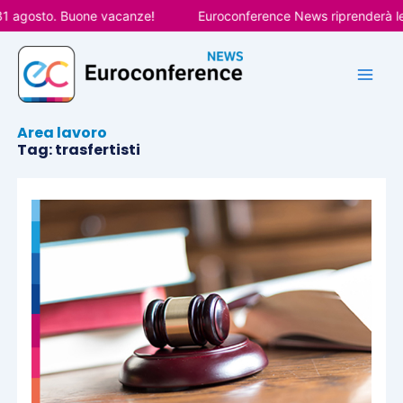
Vai
agosto. Buone vacanze!
Euroconference News riprenderà le pub
al
contenuto
Area lavoro
Tag: trasfertisti