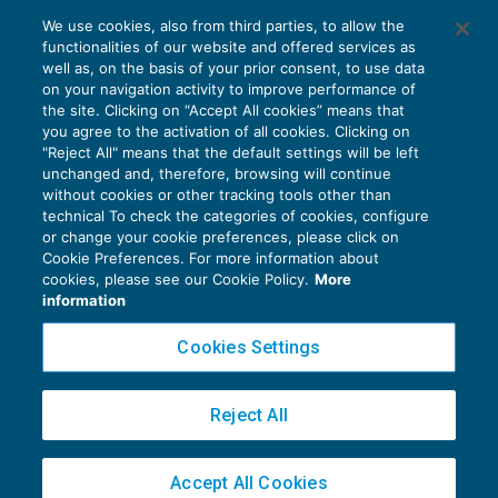
We use cookies, also from third parties, to allow the
functionalities of our website and offered services as
well as, on the basis of your prior consent, to use data
on your navigation activity to improve performance of
the site. Clicking on “Accept All cookies” means that
you agree to the activation of all cookies. Clicking on
Società tra professionisti: profilazione on
"Reject All" means that the default settings will be left
line per i consulenti del lavoro
unchanged and, therefore, browsing will continue
without cookies or other tracking tools other than
NEWS DEL GIORNO
14/09/2017
technical To check the categories of cookies, configure
or change your cookie preferences, please click on
Cookie Preferences. For more information about
cookies, please see our Cookie Policy.
More
information
Cookies Settings
Privacy Policy
Cookie Policy
Reject All
Euroconference NEWS è una testata registrata al Tribunale di Milano Reg. n. 8556/2026
Direttore responsabile Sandro Cerato
Accept All Cookies