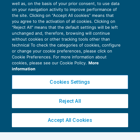
well as, on the basis of your prior consent, to use data
on your navigation activity to improve performance of
the site. Clicking on “Accept All cookies” means that
you agree to the activation of all cookies. Clicking on
Quota 100: incumulabilità con i redditi da
"Reject All" means that the default settings will be left
lavoro
unchanged and, therefore, browsing will continue
without cookies or other tracking tools other than
NEWS DEL GIORNO
29/08/2019
technical To check the categories of cookies, configure
or change your cookie preferences, please click on
Cookie Preferences. For more information about
cookies, please see our Cookie Policy.
More
information
Cookies Settings
Reject All
Accept All Cookies