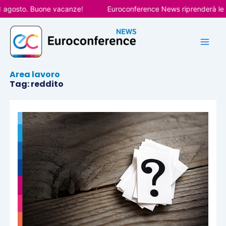
Vai
sto. Buone vacanze!
Euroconference News riprenderà le pubbli
al
contenuto
Area lavoro
Tag: reddito
Pagina
Pagina