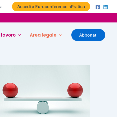
ta
Accedi a EuroconferenceinPratica
 lavoro
Area legale
Abbonati