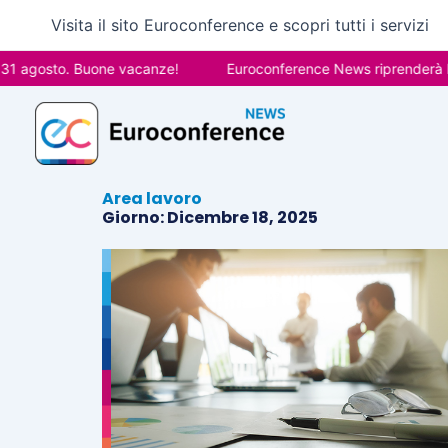
Vai
Visita il sito Euroconference e scopri tutti i servizi
al
contenuto
1 agosto. Buone vacanze!
Euroconference News riprenderà le p
Area lavoro
Giorno: Dicembre 18, 2025