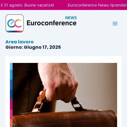
Vai
 31 agosto. Buone vacanze!
Euroconference News riprenderà le 
al
contenuto
Area lavoro
Giorno: Giugno 17, 2025