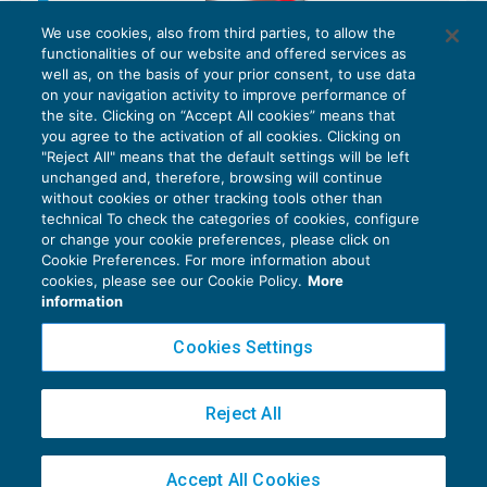
We use cookies, also from third parties, to allow the
functionalities of our website and offered services as
well as, on the basis of your prior consent, to use data
on your navigation activity to improve performance of
the site. Clicking on “Accept All cookies” means that
you agree to the activation of all cookies. Clicking on
"Reject All" means that the default settings will be left
unchanged and, therefore, browsing will continue
without cookies or other tracking tools other than
technical To check the categories of cookies, configure
or change your cookie preferences, please click on
Difesa del patrimonio aziendale e
Cookie Preferences. For more information about
controlli a distanza
cookies, please see our Cookie Policy.
More
GESTIONE DEL RAPPORTO
,
NEWS DEL
17/06/2025
information
GIORNO
Cookies Settings
Reject All
Accept All Cookies