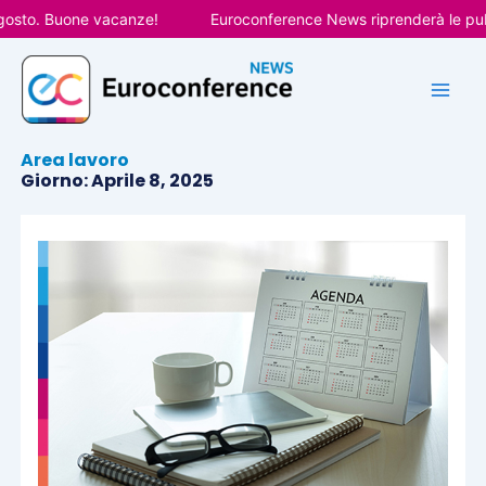
Vai
sto. Buone vacanze!
Euroconference News riprenderà le pubblic
al
contenuto
Area lavoro
Giorno: Aprile 8, 2025