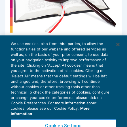
Computo della durata massima del
We use cookies, also from third parties, to allow the
contratto a termine
functionalities of our website and offered services as
CONTRATTO DI LAVORO
,
NEWS DEL
08/04/2025
well as, on the basis of your prior consent, to use data
GIORNO
on your navigation activity to improve performance of
the site. Clicking on “Accept All cookies” means that
you agree to the activation of all cookies. Clicking on
"Reject All" means that the default settings will be left
unchanged and, therefore, browsing will continue
without cookies or other tracking tools other than
technical To check the categories of cookies, configure
or change your cookie preferences, please click on
Cookie Preferences. For more information about
Privacy Policy
cookies, please see our Cookie Policy.
More
Cookie Policy
information
Euroconference NEWS è una testata registrata al Tribunale di Milano Reg. n. 8556/2026
Cookies Settings