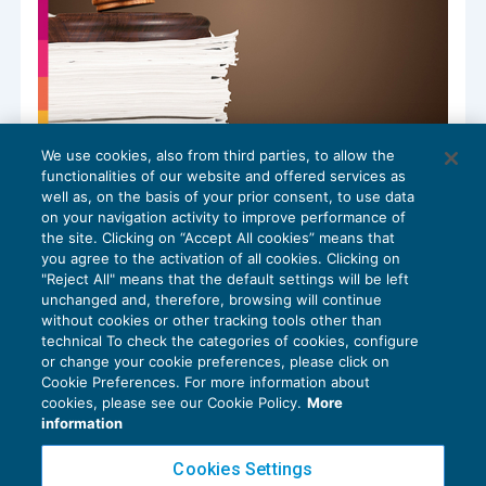
We use cookies, also from third parties, to allow the
La facoltà di disdetta del Ccnl spetta
functionalities of our website and offered services as
solo alle parti stipulanti
well as, on the basis of your prior consent, to use data
NEWS DEL GIORNO
26/11/2024
on your navigation activity to improve performance of
the site. Clicking on “Accept All cookies” means that
you agree to the activation of all cookies. Clicking on
"Reject All" means that the default settings will be left
unchanged and, therefore, browsing will continue
without cookies or other tracking tools other than
technical To check the categories of cookies, configure
or change your cookie preferences, please click on
Cookie Preferences. For more information about
Privacy Policy
cookies, please see our Cookie Policy.
More
Cookie Policy
information
Euroconference NEWS è una testata registrata al Tribunale di Milano Reg. n. 8556/2026
Cookies Settings