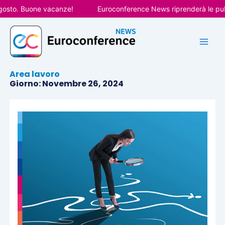
Vai
to. Buone vacanze!
Euroconference News riprenderà le pubblic
al
contenuto
Area lavoro
Giorno: Novembre 26, 2024