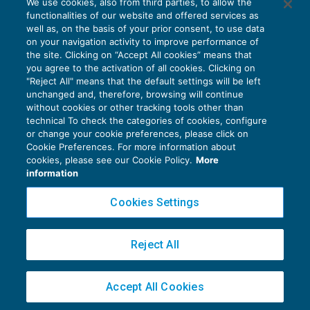
We use cookies, also from third parties, to allow the
ISTITUTI DEFLATTIVI
10/11/2016
functionalities of our website and offered services as
di
Leonardo Pietrobon
well as, on the basis of your prior consent, to use data
on your navigation activity to improve performance of
the site. Clicking on “Accept All cookies” means that
you agree to the activation of all cookies. Clicking on
"Reject All" means that the default settings will be left
1
2
3
4
unchanged and, therefore, browsing will continue
without cookies or other tracking tools other than
technical To check the categories of cookies, configure
or change your cookie preferences, please click on
Cookie Preferences. For more information about
Privacy Policy
cookies, please see our Cookie Policy.
More
Cookie Policy
information
Euroconference NEWS è una testata registrata al Tribunale di Milano Reg. n. 8556/2026
Cookies Settings
Direttore responsabile Sandro Cerato
Copyright 2016 ©
Gruppo Euroconference S.p.A.
v2.32.2
Reject All
Piazza Luigi Einaudi, 10N01 - 20124 Milano - info@ecnews.it
Capitale Sociale € 300.000,00 i.v. C.F. P.IVA Iscrizione Registro Imprese di Milano
Accept All Cookies
02776120236