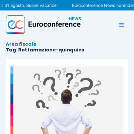
Vai
 31 agosto. Buone vacanze!
Euroconference News riprenderà le
al
contenuto
Area fiscale
Tag: Rottamazione-quinquies