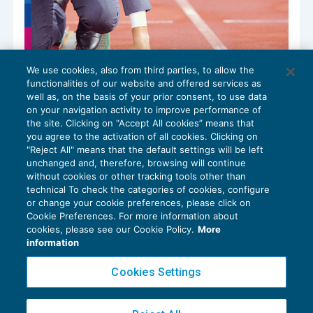
We use cookies, also from third parties, to allow the
functionalities of our website and offered services as
well as, on the basis of your prior consent, to use data
on your navigation activity to improve performance of
the site. Clicking on “Accept All cookies” means that
Ai nastri di partenza la Rottamazione-
you agree to the activation of all cookies. Clicking on
quinquies
"Reject All" means that the default settings will be left
unchanged and, therefore, browsing will continue
ISTITUTI DEFLATTIVI
07/01/2026
without cookies or other tracking tools other than
di
Gianfranco Antico
technical To check the categories of cookies, configure
or change your cookie preferences, please click on
Cookie Preferences. For more information about
cookies, please see our Cookie Policy.
More
information
Cookies Settings
Privacy Policy
Cookie Policy