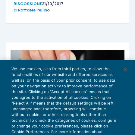
RISCOSSIONE
31/10/2017
di
Raffaele Pellino
We use cookies, also from third parties, to allow the
functionalities of our website and offered services as
well as, on the basis of your prior consent, to use data
on your navigation activity to improve performance of
the site. Clicking on “Accept All cookies” means that
you agree to the activation of all cookies. Clicking on
"Reject All" means that the default settings will be left
unchanged and, therefore, browsing will continue
without cookies or other tracking tools other than
technical To check the categories of cookies, configure
Rottamazione-bis: le novità del decreto
or change your cookie preferences, please click on
fiscale
Cookie Preferences. For more information about