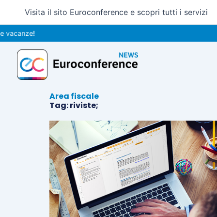
Vai
Visita il sito Euroconference e scopri tutti i servizi
al
contenuto
vacanze!
Area fiscale
Tag: riviste;