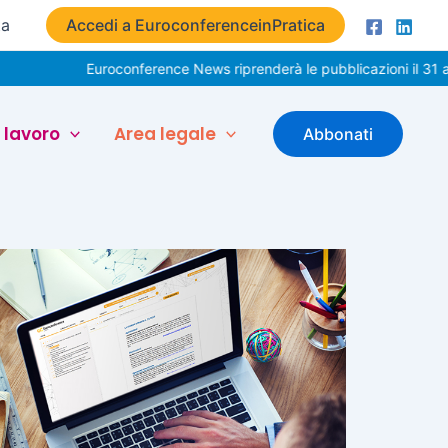
ta
Accedi a EuroconferenceinPratica
Euroconference News riprenderà le pubblicazioni il 31 ag
 lavoro
Area legale
Abbonati