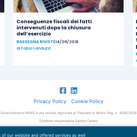
Conseguenze fiscali dei fatti
intervenuti dopo la chiusura
dell’esercizio
RASSEGNA RIVISTE
14/09/2018
di
Fabio Landuzzi
Privacy Policy
Cookie Policy
Euroconference NEWS è una testata registrata al Tribunale di Milano Reg. n. 8556/2026
Direttore responsabile Sandro Cerato
Copyright 2016 ©
Gruppo Euroconference S.p.A.
v2.32.4
es of our website and offered services as well
Piazza Luigi Einaudi, 10N01 - 20124 Milano - info@ecnews.it