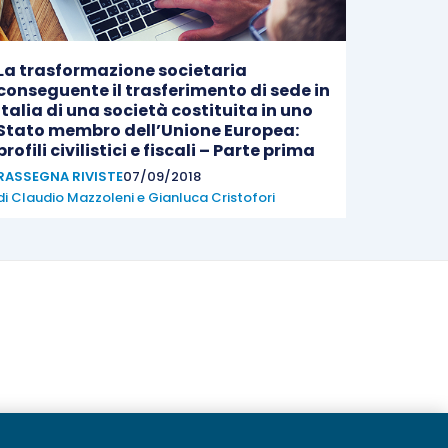
La trasformazione societaria
conseguente il trasferimento di sede in
Italia di una società costituita in uno
Stato membro dell’Unione Europea:
profili civilistici e fiscali – Parte prima
RASSEGNA RIVISTE
07/09/2018
di
Claudio Mazzoleni
e
Gianluca Cristofori