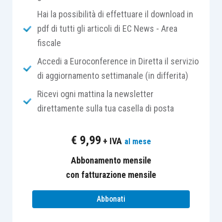
Hai la possibilità di effettuare il download in
Segue il SOMMARIO di La rivista delle
pdf di tutti gli articoli di EC News - Area
operazioni straordinarie n. 7/2018
fiscale
Diritto e società
Accedi a Euroconference in Diretta il servizio
“Usufrutto sulle azioni – Diritto agli utili e alla
di aggiornamento settimanale (in differita)
distribuzione di riserve”
di Manuela Grassi e
Ricevi ogni mattina la newsletter
Matteo Battiston
direttamente sulla tua casella di posta
“La trasformazione eterogenea di società in
trust”
di Sergio Pellegrino
€
9,99
+ IVA
al mese
Tributi e accertamento fiscale
“La trasformazione societaria conseguente il
Abbonamento mensile
trasferimento di sede in Italia di una società
con fatturazione mensile
costituita in uno Stato membro dell’Unione
Abbonati
Europea: profili civilistici e fiscali – Parte prima”
di Gianluca Cristofori e Claudio Mazzoleni