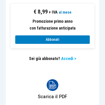
“Evoluzione del regime di tassazione degli utili
€
8,99
provenienti da Paesi a fiscalità privilegiata”
di
+ IVA
al mese
Valerio Cirimbilla e Luca Fabiano
Promozione primo anno
Prassi contabile
con fatturazione anticipata
“Perdita della continuità aziendale, criteri di
funzionamento e criteri di liquidazione nel
Abbonati
bilancio d’esercizio dopo l’entrata in vigore
dell’Oic 11”
di Fabio Landuzzi
Sei già abbonato?
Accedi >
Adempimenti e procedure
“Gli investimenti diretti all’estero: tipologie,
strategie, rischi ed errori da evitare”
di Michela
Ricozzi e Michele Tavernini
Scarica il PDF