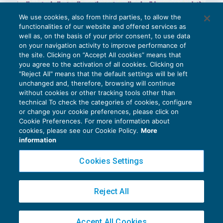
We use cookies, also from third parties, to allow the
functionalities of our website and offered services as
well as, on the basis of your prior consent, to use data
on your navigation activity to improve performance of
the site. Clicking on “Accept All cookies” means that
you agree to the activation of all cookies. Clicking on
"Reject All" means that the default settings will be left
unchanged and, therefore, browsing will continue
without cookies or other tracking tools other than
technical To check the categories of cookies, configure
or change your cookie preferences, please click on
Cookie Preferences. For more information about
Privacy Policy
cookies, please see our Cookie Policy.
More
Cookie Policy
information
Euroconference NEWS è una testata registrata al Tribunale di Milano Reg. n. 8556/2026
Cookies Settings
Direttore responsabile Sandro Cerato
Copyright 2016 ©
Gruppo Euroconference S.p.A.
v2.32.1
Reject All
Piazza Luigi Einaudi, 10N01 - 20124 Milano - info@ecnews.it
Capitale Sociale € 300.000,00 i.v. C.F. P.IVA Iscrizione Registro Imprese di Milano
Accept All Cookies
02776120236