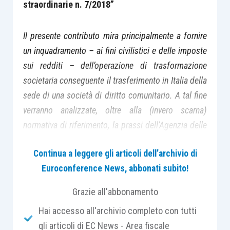
straordinarie n. 7/2018”
Il presente contributo mira principalmente a fornire
un inquadramento – ai fini civilistici e delle imposte
sui redditi – dell’operazione di trasformazione
societaria conseguente il trasferimento in Italia della
sede di una società di diritto comunitario. A tal fine
verranno analizzate, oltre alla (invero scarna)
normativa di riferimento, la prassi dell’Agenzia delle
entrate e alcuni interessanti contributi offerti dalla
Continua a leggere gli articoli dell’archivio di
giurisprudenza (nazionale e comunitaria).
Continua
Euroconference News, abbonati subito!
a leggere…
Grazie all'abbonamento
VISUALIZZA LA COPIA
OMAGGIO DELLA
Hai accesso all'archivio completo con tutti
RIVISTA >>
gli articoli di EC News - Area fiscale