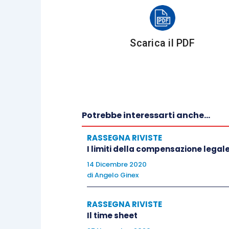
Martina Bertetti
Marketing
“La gestione del cliente da parte del gi
Scarica il PDF
Tecnologia e informatica
“Fattura elettronica: che fare?”
di Rober
Diritto e professioni
“La compliance privacy quale leva di m
Potrebbe interessarti anche...
Bodei e Massimo Pezzini
Recensione
RASSEGNA RIVISTE
“Partire dal perché, Come tutti i grand
I limiti della compensazione legale
Simon Sinek
14 Dicembre 2020
di
Angelo Ginex
RASSEGNA RIVISTE
Il time sheet