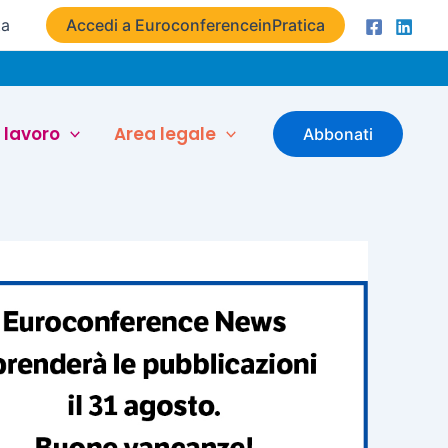
ta
Accedi a EuroconferenceinPratica
 lavoro
Area legale
Abbonati