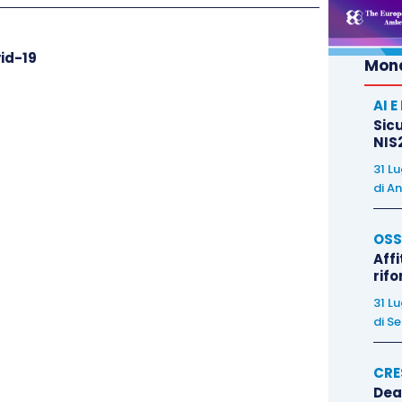
vid-19
Mond
AI 
Sicu
NIS2
31 L
di
An
OSS
Affi
rif
31 L
di
Se
CRE
Dea