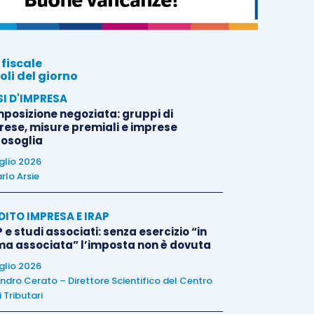
 fiscale
oli del giorno
SI D'IMPRESA
posizione negoziata: gruppi di
rese, misure premiali e imprese
tosoglia
uglio 2026
rlo Arsie
DITO IMPRESA E IRAP
 e studi associati: senza esercizio “in
ma associata” l’imposta non è dovuta
uglio 2026
ndro Cerato – Direttore Scientifico del Centro
 Tributari