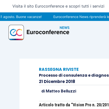
Vai
Visita il sito Euroconference e scopri tutti i servizi
al
contenuto
sto. Buone vacanze!
Euroconference News riprenderà le pubblic
RASSEGNA RIVISTE
Processo di consulenza e diagnosi: 
21 Dicembre 2018
di
Matteo Belluzzi
Articolo tratto da “Vision Pro n. 20/20