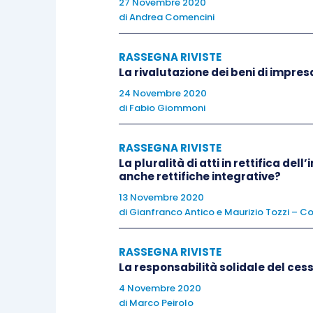
27 Novembre 2020
di
Andrea Comencini
RASSEGNA RIVISTE
La rivalutazione dei beni di impres
24 Novembre 2020
di
Fabio Giommoni
RASSEGNA RIVISTE
La pluralità di atti in rettifica del
anche rettifiche integrative?
13 Novembre 2020
di
Gianfranco Antico
e
Maurizio Tozzi – C
RASSEGNA RIVISTE
La responsabilità solidale del ces
4 Novembre 2020
di
Marco Peirolo