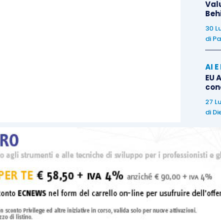
Val
Beh
30 L
di
Pa
AI 
EU A
con
27 L
di
Di