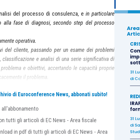
nalisi del processo di consulenza, e
in particolare
vo alla fase di diagnosi, secondo step del processo
Area
Artic
tamente operativa.
CRI
ettivi del cliente, passando per un esame dei problemi
Com
imp
, classificazione e analisi di una serie significativa di
sot
ra problema e obiettivi, accertando le capacità proprie
31 L
ficacemente il problema.
di
Ca
 seguire e le tecniche utilizzabili per classificare i
archivio di Euroconference News, abbonati subito!
e un’efficace sintesi dell’analisi effettuata, utile per la
RED
IRAP
ua a leggere…
e all'abbonamento
for
31 L
 tutti gli articoli di EC News - Area fiscale
 RIVISTA >>
di
Sa
nload in pdf di tutti gli articoli di EC News - Area
Studi