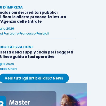
SI D'IMPRESA
alazioni dei creditori pubblici
ificati e allerta precoce: la lettura
l’Agenzia delle Entrate
uglio 2026
igi Ferrajoli
e
Francesco Ferrajoli
E DIGITALIZZAZIONE
rezza della supply chain per i soggetti
: linee guida e fasi operative
uglio 2026
drea Onori
Vedi tutti gli articoli di EC News