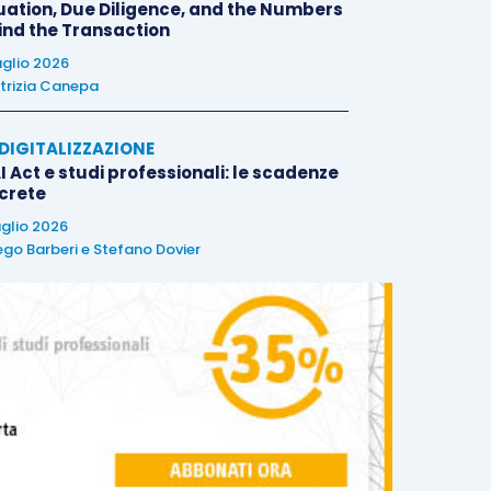
uation, Due Diligence, and the Numbers
ind the Transaction
uglio 2026
trizia Canepa
E DIGITALIZZAZIONE
I Act e studi professionali: le scadenze
crete
uglio 2026
ego Barberi
e
Stefano Dovier