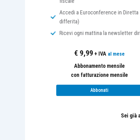
fiscale
Segue il SOMMARIO di “Vision Pro n. 
Accedi a Euroconference in Diretta 
Intervista
differita)
“Intervista con il Dott. Corrado Baldin
Ricevi ogni mattina la newsletter di
Reggio Emilia, presidente del Comitat
domani”
€
9,99
+ IVA
al mese
Strategia
“Professionista? Sì, grazie. Ma anche 
Abbonamento mensile
Sviluppo personale del professionista
con fatturazione mensile
“La comunicazione non verbale e il me
Abbonati
professionisti”
di Andrea Cecchetto
“Processo di consulenza e diagnosi: la s
Organizzazione di studio
Sei già
“Lo studio professionale come spazio di
ruolo dei colori”
di Marta Giuliani e Aless
“Il metodo Scrum e la sua applicabilit