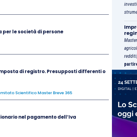
invest
strume
Impre
a per le società di persone
regi
Master
agrico
reddit
partir
l’imposta di registro. Presupposti differenti o
omitato Scientifico Master Breve 365
sionario nel pagamento dell’Iva