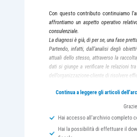
Con questo contributo continuiamo l’a
affrontiamo un aspetto operativo relati
consulenziale.
La diagnosi è già, di per se, una fase pret
Partendo, infatti, dall’analisi degli obi
attuali dello stesso, attraverso la raccolta
dati si giunge a verificare le relazioni t
dell’organizzazione-cliente di risolvere ef
Andiamo ora ad approfondire le modalità da
Continua a leggere gli articoli dell’
dati raccolti, analizzare gli stessi e produrr
condivisione dei dati con il cliente.
Contin
Grazi
Hai accesso all'archivio completo con
VISUALIZZA LA COPIA
OMAGGIO DELLA
Hai la possibilità di effettuare il dow