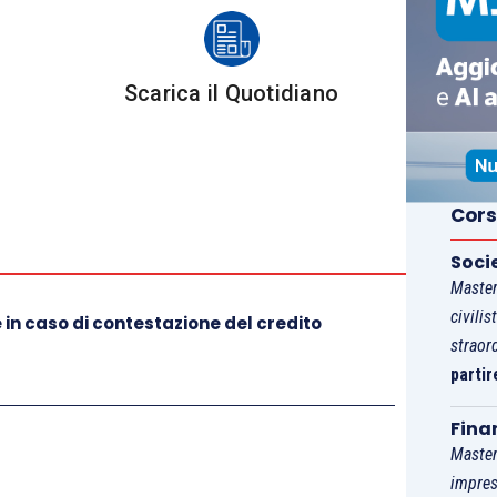
ovane professionista”
Scarica il Quotidiano
di Gerardo Rizzo
t Braga
Cors
iglioramento dello studio professionale”
di Matteo
Soci
Master
i leader sanno ispirare collaboratori e clienti”
di
civilis
 in caso di contestazione del credito
straor
partir
Fina
Master
impres