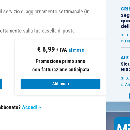
20/2018″
CRI
il servizio di aggiornamento settimanale (in
Segn
qual
del
i, Presidente dell’Odcec e della Fondazione Dcec di
rettamente sulla tua casella di posta
31 L
o Organizzatore dell’evento il commercialista di
di
Lu
€
8,99
+ IVA
al mese
AI 
imprenditore, manager e coach”
Promozione primo anno
di Claudio Rorato
Sicu
NIS2
con fatturazione anticipata
talinguaggio: alcuni spunti di riflessione per i
31 L
Abbonati
di
An
intesi dei dati raccolti”
di Matteo Belluzzi
 abbonato?
Accedi >
 accoglienza del cliente: la forza del setting e il
andra Recine
à all’organizzazione dello studio professionale”
di