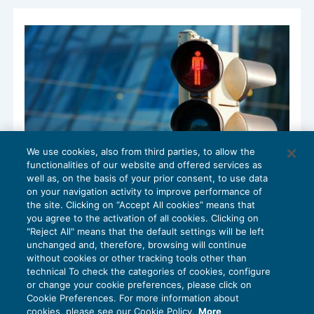
We use cookies, also from third parties, to allow the
functionalities of our website and offered services as
well as, on the basis of your prior consent, to use data
on your navigation activity to improve performance of
L’iscrizione al registro imprese del
the site. Clicking on “Accept All cookies” means that
fornitore esclude l’obbligo di ritenuta
you agree to the activation of all cookies. Clicking on
IMPOSTE SUL REDDITO
03/05/2021
"Reject All" means that the default settings will be left
di
Fabio Garrini
unchanged and, therefore, browsing will continue
without cookies or other tracking tools other than
technical To check the categories of cookies, configure
or change your cookie preferences, please click on
Cookie Preferences. For more information about
cookies, please see our Cookie Policy.
More