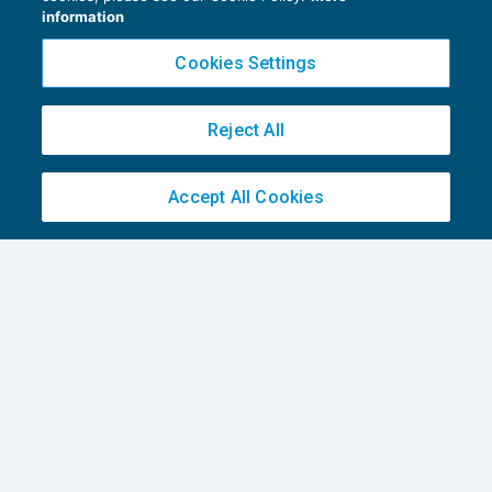
information
Cookies Settings
Reject All
Accept All Cookies
La Cassazione si pronuncia sulla natura
del reddito prodotto dalle Stp
IMPOSTE SUL REDDITO
18/03/2021
di
Lucia Recchioni – Comitato Scientifico Master Breve
365