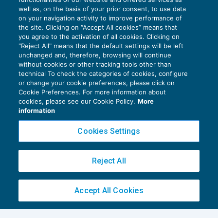
well as, on the basis of your prior consent, to use data
on your navigation activity to improve performance of
the site. Clicking on “Accept All cookies” means that
you agree to the activation of all cookies. Clicking on
"Reject All" means that the default settings will be left
unchanged and, therefore, browsing will continue
without cookies or other tracking tools other than
technical To check the categories of cookies, configure
or change your cookie preferences, please click on
Cookie Preferences. For more information about
cookies, please see our Cookie Policy.
More
information
Cookies Settings
Le aziende e la concorrenza fiscale in
Reject All
Svizzera
FISCALITÀ INTERNAZIONALE
12/11/2018
di
Samuele Vorpe
Accept All Cookies