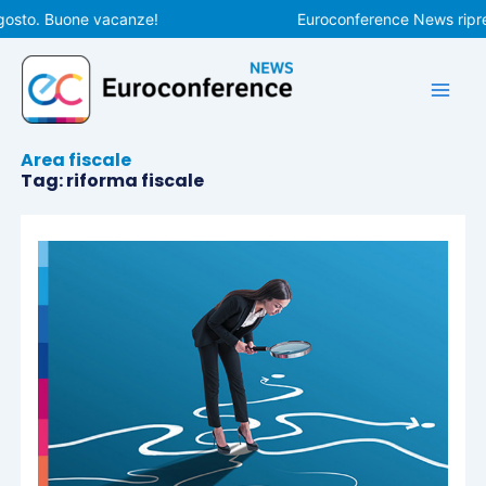
Vai
o. Buone vacanze!
Euroconference News riprenderà
al
contenuto
Area fiscale
Tag: riforma fiscale
Pagina
Pagina
Pagina
Pagina