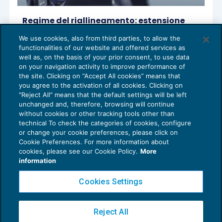
Regime del riallineamento: estensione
ancora non utilizzabile
We use cookies, also from third parties, to allow the
OPERAZIONI STRAORDINARIE
24/09/2018
functionalities of our website and offered services as
di
Domenico Santoro
e
Gianluca Cristofori
well as, on the basis of your prior consent, to use data
on your navigation activity to improve performance of
the site. Clicking on “Accept All cookies” means that
you agree to the activation of all cookies. Clicking on
"Reject All" means that the default settings will be left
1
2
unchanged and, therefore, browsing will continue
without cookies or other tracking tools other than
technical To check the categories of cookies, configure
or change your cookie preferences, please click on
Cookie Preferences. For more information about
Privacy Policy
cookies, please see our Cookie Policy.
More
Cookie Policy
information
Euroconference NEWS è una testata registrata al Tribunale di Milano Reg. n. 8556/2026
Cookies Settings
Direttore responsabile Sandro Cerato
Copyright 2016 ©
Gruppo Euroconference S.p.A.
v2.32.2
Reject All
Piazza Luigi Einaudi, 10N01 - 20124 Milano - info@ecnews.it