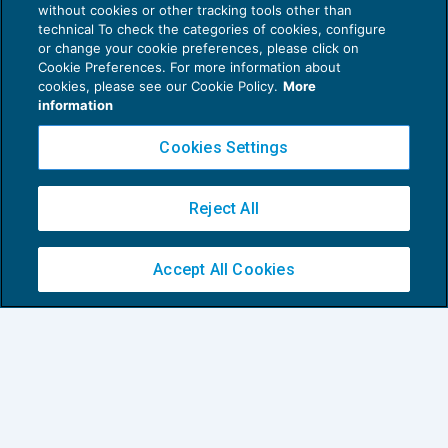
without cookies or other tracking tools other than
technical To check the categories of cookies, configure
or change your cookie preferences, please click on
Cookie Preferences. For more information about
cookies, please see our Cookie Policy.
More
information
Cookies Settings
Reject All
Riaddebito delle spese anticipate in
nome e per conto del cliente
Accept All Cookies
IVA
08/11/2016
di
Marco Peirolo