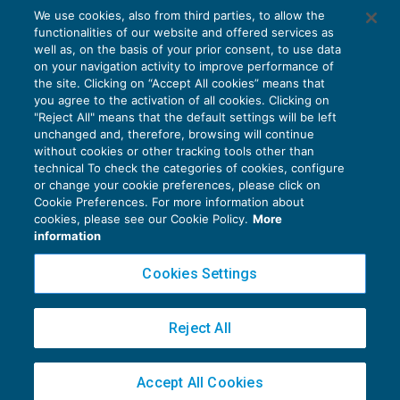
triangolazioni
We use cookies, also from third parties, to allow the
IVA
05/05/2025
functionalities of our website and offered services as
di
Marco Peirolo
well as, on the basis of your prior consent, to use data
on your navigation activity to improve performance of
the site. Clicking on “Accept All cookies” means that
you agree to the activation of all cookies. Clicking on
"Reject All" means that the default settings will be left
1
2
3
…
8
unchanged and, therefore, browsing will continue
without cookies or other tracking tools other than
technical To check the categories of cookies, configure
or change your cookie preferences, please click on
Cookie Preferences. For more information about
Privacy Policy
cookies, please see our Cookie Policy.
More
Cookie Policy
information
Euroconference NEWS è una testata registrata al Tribunale di Milano Reg. n. 8556/2026
Cookies Settings
Direttore responsabile Sandro Cerato
Copyright 2016 ©
Gruppo Euroconference S.p.A.
v2.32.4
Reject All
Piazza Luigi Einaudi, 10N01 - 20124 Milano - info@ecnews.it
Capitale Sociale € 300.000,00 i.v. C.F. P.IVA Iscrizione Registro Imprese di Milano
Accept All Cookies
02776120236