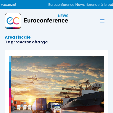
Vai
e!
Euroconference News riprenderà le pubblicazion
al
contenuto
Area fiscale
Tag: reverse charge
Pagina
Pagina
Pagina
Pagina