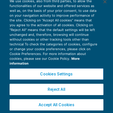
We use cookies, also from third parties, to allow the
functionalities of our website and offered services as
well as, on the basis of your prior consent, to use data
on your navigation activity to improve performance of
the site. Clicking on “Accept All cookies” means that
you agree to the activation of all cookies. Clicking on
"Reject All" means that the default settings will be left
unchanged and, therefore, browsing will continue
without cookies or other tracking tools other than
technical To check the categories of cookies, configure
or change your cookie preferences, please click on
Cookie Preferences. For more information about
cookies, please see our Cookie Policy.
More
information
Cookies Settings
Rettifica della detrazione specifica nel
Reject All
comparto immobiliare
IVA
08/03/2018
di
EVOLUTION
Accept All Cookies