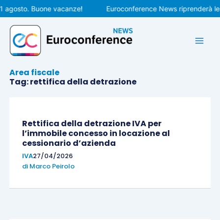
Vai
gosto. Buone vacanze!
Euroconference News riprenderà le pubbl
al
contenuto
Area fiscale
Tag: rettifica della detrazione
Pagina
Pagina
Rettifica della detrazione IVA per
l’immobile concesso in locazione al
cessionario d’azienda
IVA
27/04/2026
di
Marco Peirolo