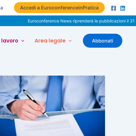
ta
Accedi a EuroconferenceinPratica
Euroconference News riprenderà le pubblicazioni il 31 agos
 lavoro
Area legale
Abbonati