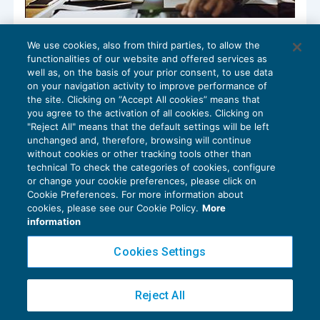
Amministratori: azione di responsabilità
We use cookies, also from third parties, to allow the
e quantificazione del danno
functionalities of our website and offered services as
CRISI D'IMPRESA
19/04/2019
well as, on the basis of your prior consent, to use data
di
Massimo Conigliaro
e
Nicla Corvacchiola
on your navigation activity to improve performance of
the site. Clicking on “Accept All cookies” means that
you agree to the activation of all cookies. Clicking on
"Reject All" means that the default settings will be left
unchanged and, therefore, browsing will continue
without cookies or other tracking tools other than
technical To check the categories of cookies, configure
or change your cookie preferences, please click on
Cookie Preferences. For more information about
Privacy Policy
cookies, please see our Cookie Policy.
More
Cookie Policy
information
Euroconference NEWS è una testata registrata al Tribunale di Milano Reg. n. 8556/2026
Cookies Settings
Direttore responsabile Sandro Cerato
Copyright 2016 ©
Gruppo Euroconference S.p.A.
v2.32.4
Reject All
Piazza Luigi Einaudi, 10N01 - 20124 Milano - info@ecnews.it
Capitale Sociale € 300.000,00 i.v. C.F. P.IVA Iscrizione Registro Imprese di Milano