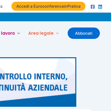
ta
Accedi a EuroconferenceinPratica
 lavoro
Area legale
Abbonati