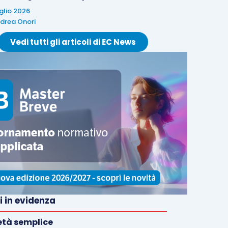
uglio 2026
drea Onori
Vedi tutti gli articoli di EC News
i in evidenza
età semplice