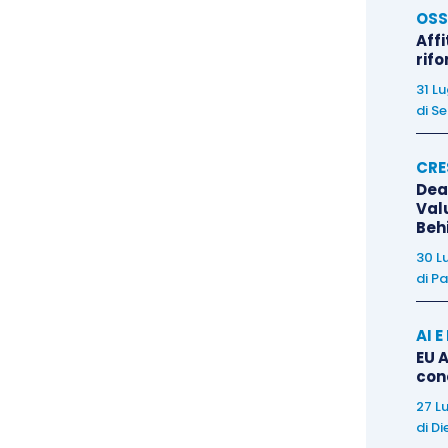
OSS
Affi
 è proprio quello di
“evitare”
che le imprese colpite
rif
sorabilmente verso una procedura liquidatoria,
31 L
di
Se
estire la società
secondo i
criteri ordinari
e
non
vi
, anche in presenza di patrimonio netto negativo.
CRE
Dea
il ruolo degli amministratori. Infatti, in capo ad essi
Val
Beh
andamento della gestione
e la sua
prevedibile
30 L
mente
per il
recupero della continuità aziendale
.
di
Pa
mare che, visto l’attuale scenario economico, la
AI 
i obblighi ex
articoli 2447
e
2482-
ter
cod. civ.
EU A
con
di
attente previsioni, il più possibile prudenti ed
27 L
di
Di