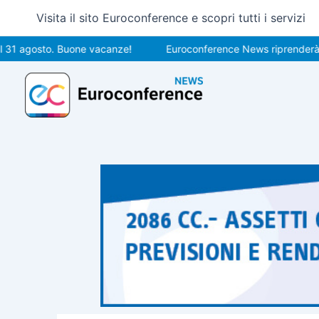
Vai
Visita il sito Euroconference e scopri tutti i servizi
al
contenuto
gosto. Buone vacanze!
Euroconference News riprenderà le pubb