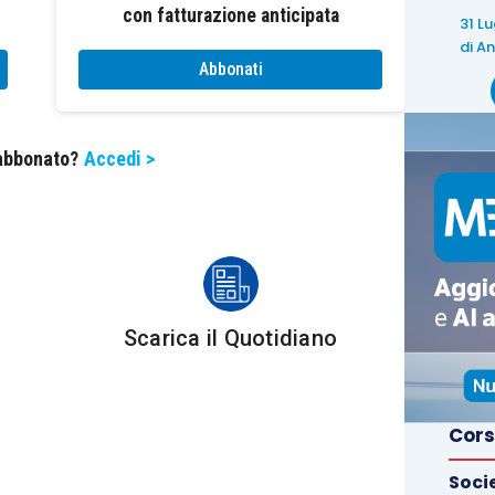
con fatturazione anticipata
31 L
di
An
 parere del CNDCEC e FNC, secondo l’orientamento
Abbonati
to dalle nuove disposizioni, la locuzione “
perdite
tersi riferire alle “
nuove” perdite
, ovvero quelle
abile per la prima volta
nel bilancio relativo
 abbonato?
Accedi >
21
.
lizzazione”, come da constante orientamento della
mente quelle che incidono sul capitale
, dopo aver
facoltative, poi quelle statutarie, seguite da quelle
Scarica il Quotidiano
ntenda avvalersi del regime di favore per sospendere
Cors
e perdite emerse nel corso dell’esercizio 2021, impone
tivo sia sull’organo di controllo.
Soci