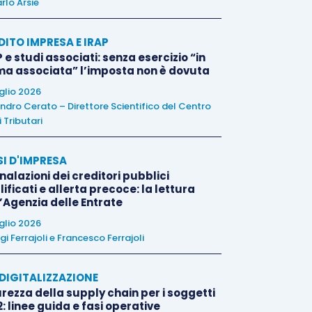
rlo Arsie
DITO IMPRESA E IRAP
 e studi associati: senza esercizio “in
ma associata” l’imposta non è dovuta
uglio 2026
ndro Cerato – Direttore Scientifico del Centro
 Tributari
SI D'IMPRESA
alazioni dei creditori pubblici
ificati e allerta precoce: la lettura
l’Agenzia delle Entrate
uglio 2026
igi Ferrajoli
e
Francesco Ferrajoli
E DIGITALIZZAZIONE
rezza della supply chain per i soggetti
: linee guida e fasi operative