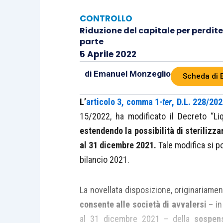
CONTROLLO
Riduzione del capitale per perdit
parte
5 Aprile 2022
di
Emanuel Monzeglio
Scheda di 
L’
articolo 3, comma 1-
ter
, D.L. 228/20
15/2022, ha modificato il Decreto “Liq
estendendo la possibilità di sterilizza
al 31 dicembre 2021.
Tale modifica si p
bilancio 2021.
La novellata disposizione, originariamen
consente alle società
di avvalersi
– in
al 31 dicembre 2021 – della
sospens