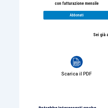
con fatturazione mensile
Inoltre è necessario precisare che, a
Abbonati
prevalente a cui si è aderito, avvalora
emerse nell’esercizio in corso”
sembra po
che trovano
rappresentazione cont
Sei già
all’esercizio
in corso al 31 dicembre 20
Le
perdite rilevanti
per la c.d. “steri
giurisprudenza di legittimità, sono
sola
utilizzato nell’ordine prima le riserve 
Scarica il PDF
legali e da ultimo il capitale sociale.
La
nuova proroga
, qualora la società i
gli obblighi civilistici in relazione all
delle
cautele
sia sull’organo amministra
Potrebbe interessarti anche...