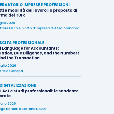
ERVATORIO IMPRESE E PROFESSIONI
tti e mobilità del lavoro: la proposta di
orma del TUIR
uglio 2026
ttore Fisco e Diritto d’Impresa di Assolombarda
SCITA PROFESSIONALE
l Language for Accountants:
uation, Due Diligence, and the Numbers
ind the Transaction
uglio 2026
trizia Canepa
E DIGITALIZZAZIONE
I Act e studi professionali: le scadenze
crete
uglio 2026
ego Barberi
e
Stefano Dovier