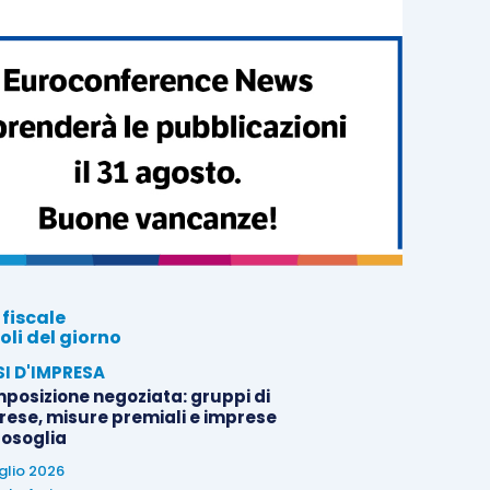
 fiscale
oli del giorno
SI D'IMPRESA
posizione negoziata: gruppi di
rese, misure premiali e imprese
tosoglia
uglio 2026