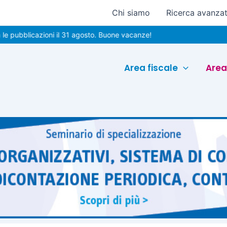
Chi siamo
Ricerca avanza
licazioni il 31 agosto. Buone vacanze!
Area fiscale
Area