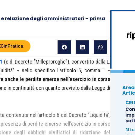
e e relazione degli amministratori – prima
ECinPratica
21
(c.d. Decreto “Milleproroghe”), convertito dalla L.
uidità” – nello specifico l’articolo 6, comma 1 –
re anche le perdite emerse nell’esercizio in corso
Area
one in continuità con quanto previsto dalla Legge di
Artic
CRI
Com
te contenuta nell’articolo 6 del Decreto “Liquidità”,
imp
sot
 presenza di perdite emerse nell’esercizio in corso
31 L
ione degli obblighi civilistici di riduzione del