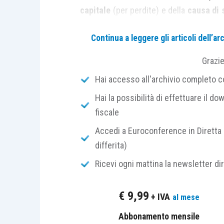
capitale
(per perdite) e della
causa di 
di sotto del limite minimo
previsto d
Continua a leggere gli articoli dell’
l’entrata in vigore della L. 15/2022.
Grazi
Il Consiglio Nazionale dei Dottori Comm
Hai accesso all'archivio completo con
Fondazione Nazionale Commercialisti 
Hai la possibilità di effettuare il dow
documento di ricerca
che
aggiorna
l
fiscale
temporanee in materia di riduzione di cap
Accedi a Euroconference in Diretta 
In primo luogo, il documento chiarisce
differita)
emerse nell’esercizio in corso al 31 
Ricevi ogni mattina la newsletter di
alla legge vigente a quel tempo,
conti
approvazione del bilancio del quinto 
€
9,99
+ IVA
al mese
con l’anno solare),
indipendentement
“sterilizzare” le nuove perdite emerse n
Abbonamento mensile