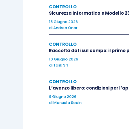
approvazione del bilancio, la relazion
CONTROLLO
andando ad integrare i contenuti già ind
Sicurezza informatica e Modello 2
nella relazione sulla gestione
.
15 Giugno 2026
di
Andrea Onori
Sull’organo di amministrazione per
determinato la perdita, la loro
natura, 
CONTROLLO
Raccolta dati sul campo: il primo 
prospettare la
soluzione di avvalers
successivo l’adozione delle delibere pe
10 Giugno 2026
di
Task Srl
fornendo
indicazioni sulla tempistica 
CONTROLLO
Questo
non esonera
gli amministr
L’avanzo libero: condizioni per l’a
provvedimenti già adottati
e la
pianifi
9 Giugno 2026
quinquennio
di riferimento.
di
Manuela Sodini
Inoltre, dovrà necessariamente esse
delle perdite
emerse
nell’esercizio in c