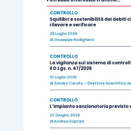
In particolare l’attenzione dovrà
focal
CONTROLLO
Squilibri e sostenibilità dei debiti
abbia già beneficiato della “sterilizza
rilevare e verificare
2020.
28 Luglio 2026
di
Giuseppe Rodighiero
Invero, sebbene tali perdite restino 
l’emersione di nuove e rilevanti perdi
CONTROLLO
minimo legale, potrebbe essere
La vigilanza sul sistema di controll
indic
il D.Lgs. n. 47/2026
posticipazione degli obblighi civilisti
10 Luglio 2026
ulteriore aggravamento
della situazio
di
Sandro Cerato – Direttore Scientifico de
considerando che le perdite, seppur “ste
CONTROLLO
L’onere,
in capo agli amministratori, è
L’impianto sanzionatorio previsto d
dell’
articolo 2446 cod. civ.
, con partic
22 Giugno 2026
di
Andrea Soprani
nel corso dei cinque esercizi successi