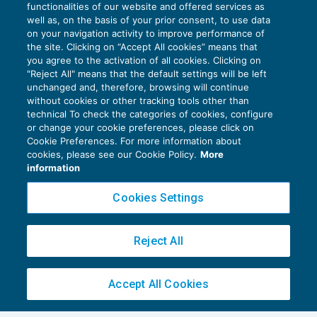
CONTROLLO
24/03/2017
functionalities of our website and offered services as
di
Lucia Recchioni – Comitato Scientifico Master Breve
well as, on the basis of your prior consent, to use data
365
on your navigation activity to improve performance of
the site. Clicking on “Accept All cookies” means that
you agree to the activation of all cookies. Clicking on
"Reject All" means that the default settings will be left
unchanged and, therefore, browsing will continue
without cookies or other tracking tools other than
technical To check the categories of cookies, configure
or change your cookie preferences, please click on
Cookie Preferences. For more information about
cookies, please see our Cookie Policy.
More
information
Cookies Settings
Reject All
Accept All Cookies
Indicazioni del CNDCEC sulla relazione di
revisione