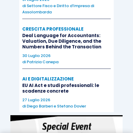
Infine, se la relazione sulla gestione
non
venisse
di
Settore Fisco e Diritto d’Impresa di
Assolombarda
data al revisore
in tempo utile
a consentirgli lo
svolgimento delle predette verifiche, egli deve
CRESCITA PROFESSIONALE
valutare
quali
implicazioni
ha avuto tale
Deal Language for Accountants:
circostanza ai fini dell’espressione del
giudizio
Valuation, Due Diligence, and the
Numbers Behind the Transaction
sulla
coerenza
e sulla
non conformità
, nonché
sulla dichiarazione di eventuali
errori
30 Luglio 2026
di
Patrizia Canepa
significativi
.
AI E DIGITALIZZAZIONE
Per quel che infine concerne i
facsimili
di
EU AI Act e studi professionali: le
relazione
utilizzabili
dal revisore, è possibile
scadenze concrete
fare
riferimento
ai seguenti
documenti
:
27 Luglio 2026
di
Diego Barberi
e
Stefano Dovier
ai
facsimili
riportati nell’
appendice
al
principio di revisione internazionale