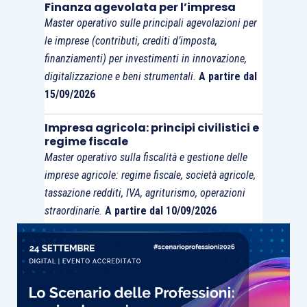
Qualora il revisore accerti delle situazioni di
Finanza agevolata per l’impresa
incoerenza
o di
non conformità
della relazione
Master operativo sulle principali agevolazioni per
sulla gestione che reputi
significative
, egli
deve
le imprese (contributi, crediti d’imposta,
finanziamenti) per investimenti in innovazione,
discuterne con l’
organo amministrativo
“
al fine di
digitalizzazione e beni strumentali.
A partire dal
comprendere se quanto riscontrato rappresenti
15/09/2026
effettivamente
una incoerenza, se tale incoerenza
sia
significativa
e se sia
necessario
che vengano
Impresa agricola: principi civilistici e
apportate delle
modifiche
al
bilancio
oggetto di
regime fiscale
Master operativo sulla fiscalità e gestione delle
revisione contabile ovvero alla
relazione sulla
imprese agricole: regime fiscale, società agricole,
gestione
…”.
tassazione redditi, IVA, agriturismo, operazioni
straordinarie.
A partire dal 10/09/2026
Se gli amministratori dichiareranno di
voler
effettuare
le necessarie
modifiche
, il revisore
dovrà
verificare
che ciò avvenga realmente. Se,
al contrario, gli amministratori si dovessero
rifiutare
di effettuare le necessarie
correzioni
, il