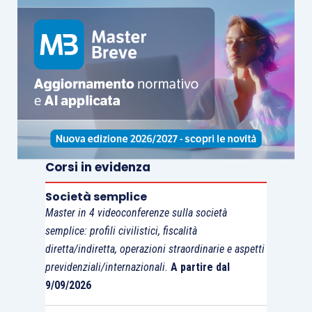
solamente
accertarsi
che le
informazioni
richieste dalle norme di
legge
siano state
incluse
nella relazione sulla gestione e,
nel caso in cui, una o più informazioni
non
fossero state inserite, deve valutare la
significatività
di tale
mancanza
di
conformità;
una propria
dichiarazione
circa la
Corsi in evidenza
sussistenza o meno di
errori significativi
nella relazione sulla gestione, rilasciata
Società semplice
Master in 4 videoconferenze sulla società
solamente sulla scorta delle
conoscenze
semplice: profili civilistici, fiscalità
e della
comprensione
dell’impresa e del
diretta/indiretta, operazioni straordinarie e aspetti
relativo
contesto
in cui opera,
acquisite
previdenziali/internazionali.
A partire dal
nel corso dell’attività di revisione legale.
9/09/2026