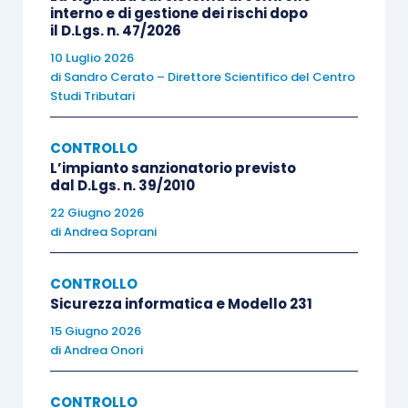
è
adeguata
oppure
non
è
adeguata
;
interno e di gestione dei rischi dopo
il D.Lgs. n. 47/2026
esistono
molteplici incertezze
10 Luglio 2026
significative
.
di
Sandro Cerato – Direttore Scientifico del Centro
Studi Tributari
Riguardo invece all’ultima sezione della relazione,
denominata “
Relazione su altre disposizioni di
CONTROLLO
legge e regolamentari
”, essa contiene il
giudizio
L’impianto sanzionatorio previsto
dal D.Lgs. n. 39/2010
sulla
relazione sulla gestione
richiesto
22 Giugno 2026
dall’
articolo 14, comma 2, lettera e) D.Lgs.
di
Andrea Soprani
39/2010
, a mente del quale la
relazione di
revisione
deve anche comprendere:
CONTROLLO
Sicurezza informatica e Modello 231
“
un
giudizio
sulla
coerenza
della
relazione
15 Giugno 2026
di
Andrea Onori
sulla gestione
con il bilancio e sulla sua
conformità
alle norme di legge
”
CONTROLLO
e “
… una
dichiarazione
rilasciata sulla base