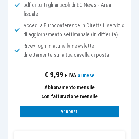
pdf di tutti gli articoli di EC News - Area
bilancio nel suo complesso non contenga
fiscale
errori significativi, dovuti a frodi o a
comportamenti o eventi non intenzionali
,
Accedi a Euroconference in Diretta il servizio
che consenta quindi al revisore di esprimere
di aggiornamento settimanale (in differita)
un
giudizio
in merito al fatto se il bilancio
Ricevi ogni mattina la newsletter
sia redatto, in tutti gli aspetti significativi, in
direttamente sulla tua casella di posta
conformità
al
quadro normativo
sull’informazione finanziaria
applicabile
; b)
€
9,99
+ IVA
al mese
emettere una
relazione sul bilancio
ed
effettuare
comunicazioni
come richiesto dai
Abbonamento mensile
principi di revisione, in
conformità
ai
con fatturazione mensile
risultati
ottenuti dal revisore
” (
cfr
. par. 11
Abbonati
del predetto principio di revisione);
dà evidenza delle
metodologie
di
revisione seguite (basate sul
risk