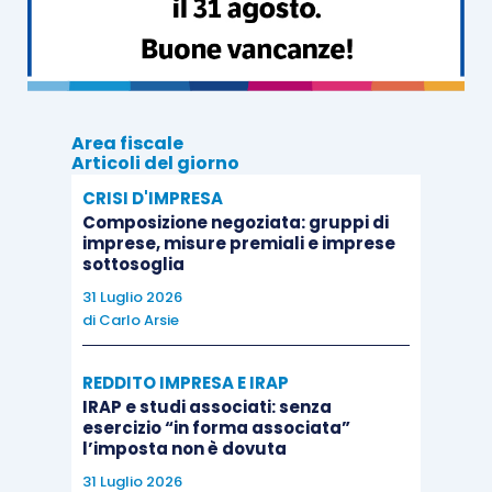
verifica
, si specifica che secondo il
principio di revisione “nazionale” (SA
Italia) n. 720B
(“
Le responsabilità del
soggetto incaricato della revisione legale
Area fiscale
relativamente alla relazione sulla gestione e
Articoli del giorno
ad alcune specifiche informazioni contenute
CRISI D'IMPRESA
nella
relazione sul governo societario e gli
Composizione negoziata: gruppi di
assetti proprietari
”), per la parte di esso
imprese, misure premiali e imprese
sottosoglia
applicabile
alle
imprese di minori
31 Luglio 2026
dimensioni
, il revisore
deve
di
Carlo Arsie
effettuare una
lettura critica
della
REDDITO IMPRESA E IRAP
relazione sulla gestione;
IRAP e studi associati: senza
esercizio “in forma associata”
eseguire un
riscontro
della relazione sulla
l’imposta non è dovuta
gestione con il
bilancio
o con i
dettagli
31 Luglio 2026