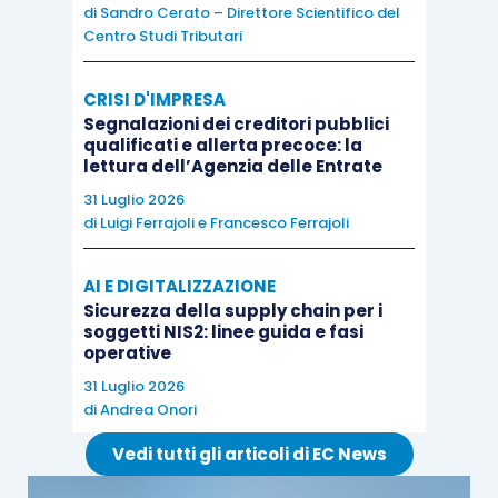
utilizzati per la redazione dello stesso o
di
Sandro Cerato – Direttore Scientifico del
con il sistema di
contabilità generale
o
Centro Studi Tributari
con le
scritture contabili
CRISI D'IMPRESA
Segnalazioni dei creditori pubblici
Il revisore, inoltre,
non
deve riscontrare
ogni
dato
qualificati e allerta precoce: la
o informazione
contenuti
nella relazione sulla
lettura dell’Agenzia delle Entrate
gestione, ma, secondo il proprio
giudizio
31 Luglio 2026
di
Luigi Ferrajoli
e
Francesco Ferrajoli
professionale
, può
selezionare
quegli importi e
informazioni che ritiene più
significative
;
AI E DIGITALIZZAZIONE
Sicurezza della supply chain per i
un giudizio sulla
conformità
della
soggetti NIS2: linee guida e fasi
operative
relazione sulla gestione alle
norme di
31 Luglio 2026
legge
(c.d. “
giudizio di conformità
”).
di
Andrea Onori
Anche in questo caso, sempre secondo il
predetto principio di revisione, ai fini della
Vedi tutti gli articoli di EC News
verifica in questione, il revisore
deve