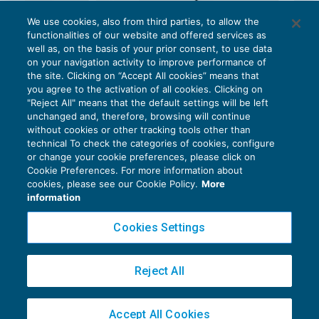
(ISA Italia) n. 700
;
We use cookies, also from third parties, to allow the
al
facsimile
allegato al documento del
functionalities of our website and offered services as
CNDCEC “
La relazione unitaria di controllo
well as, on the basis of your prior consent, to use data
on your navigation activity to improve performance of
societario del collegio sindacale incaricato
the site. Clicking on “Accept All cookies” means that
della revisione legale dei conti
”,
you agree to the activation of all cookies. Clicking on
"Reject All" means that the default settings will be left
recentemente aggiornato. Detto supporto
unchanged and, therefore, browsing will continue
operativo fornisce il
nuovo
facsimile
di
without cookies or other tracking tools other than
technical To check the categories of cookies, configure
relazione unitaria
nel caso di un
collegio
or change your cookie preferences, please click on
sindacale
incaricato della
revisione
Cookie Preferences. For more information about
Privacy Policy
cookies, please see our Cookie Policy.
More
legale
. Il modello può tuttavia essere
Cookie Policy
information
utilizzato anche in caso di relazione “
non
Euroconference NEWS è una testata registrata al Tribunale di Milano Reg. n. 8556/2026
Cookies Settings
unitaria”, nel senso che il soggetto
Direttore responsabile Sandro Cerato
incaricato
solamente
della revisione
Copyright 2016 ©
Gruppo Euroconference S.p.A.
v2.32.4
Reject All
legale potrà utilizzare la sola
sezione
del
Piazza Luigi Einaudi, 10N01 - 20124 Milano - info@ecnews.it
modello inerente la
relazione
del
revisore
Capitale Sociale € 300.000,00 i.v. C.F. P.IVA Iscrizione Registro Imprese di Milano
indipendente (trattasi della
sezione A
del
Accept All Cookies
02776120236