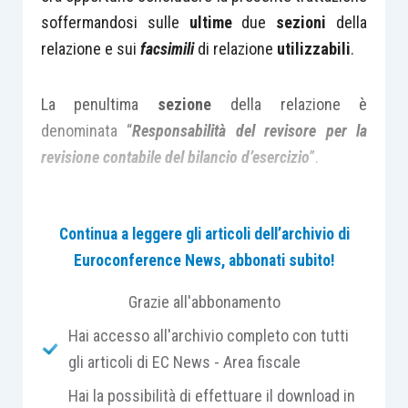
soffermandosi sulle
ultime
due
sezioni
della
relazione e sui
facsimili
di relazione
utilizzabili
.
La penultima
sezione
della relazione è
denominata “
Responsabilità del revisore per la
revisione contabile del bilancio d’esercizio
”.
Essa contiene alcune informazioni
significative
Continua a leggere gli articoli dell’archivio di
e segnatamente:
Euroconference News, abbonati subito!
chiarisce quali sono stati gli obiettivi
Grazie all'abbonamento
perseguiti dal revisore ovvero, come
Hai accesso all'archivio completo con tutti
chiarito dal
principio di revisione
gli articoli di EC News - Area fiscale
internazionale (ISA Italia) n. 200
, “
a)
Hai la possibilità di effettuare il download in
acquisire una ragionevole sicurezza che il