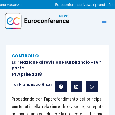
Vai
vacanze!
Euroconference News riprenderà le pubbl
al
contenuto
CONTROLLO
La relazione di revisione sul bilancio – IV°
parte
14 Aprile 2018
di
Francesco Rizzi
Procedendo con l’approfondimento dei principali
contenuti
della
relazione
di revisione, si reputa
ora opportuno concludere la presente trattazione