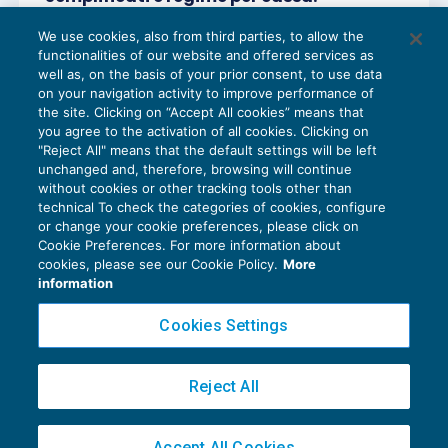
proviamo con meno pregiudizi?
We use cookies, also from third parties, to allow the
CASI OPERATIVI
28/01/2017
functionalities of our website and offered services as
di
Comitato di redazione
well as, on the basis of your prior consent, to use data
on your navigation activity to improve performance of
the site. Clicking on “Accept All cookies” means that
you agree to the activation of all cookies. Clicking on
"Reject All" means that the default settings will be left
unchanged and, therefore, browsing will continue
without cookies or other tracking tools other than
technical To check the categories of cookies, configure
or change your cookie preferences, please click on
Cookie Preferences. For more information about
cookies, please see our Cookie Policy.
More
information
Cookies Settings
Reject All
Semplificati e regime per cassa: ipotesi
Accept All Cookies