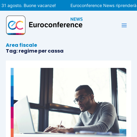
Vai
 agosto. Buone vacanze!
Euroconference News riprenderà le pu
al
contenuto
Area fiscale
Tag: regime per cassa
Pagina
Pagina