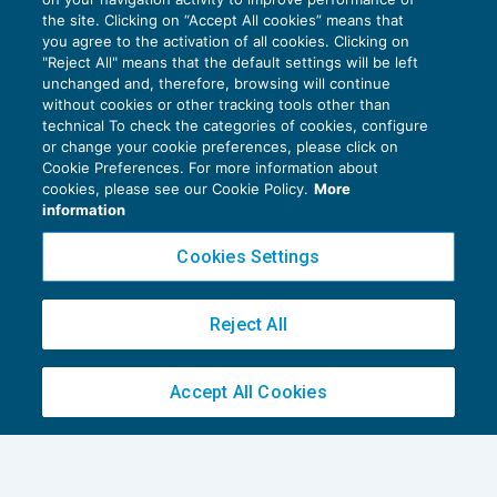
L’utilizzo del marchio in agricoltura
the site. Clicking on “Accept All cookies” means that
you agree to the activation of all cookies. Clicking on
REDDITO IMPRESA E IRAP
23/01/2017
"Reject All" means that the default settings will be left
di
Alberto Rocchi
e
Luigi Scappini
unchanged and, therefore, browsing will continue
without cookies or other tracking tools other than
technical To check the categories of cookies, configure
or change your cookie preferences, please click on
Cookie Preferences. For more information about
cookies, please see our Cookie Policy.
More
information
Privacy Policy
Cookies Settings
Cookie Policy
Euroconference NEWS è una testata registrata al Tribunale di Milano Reg. n. 8556/2026
Reject All
Direttore responsabile Sandro Cerato
Copyright 2016 ©
Gruppo Euroconference S.p.A.
v2.32.3
Accept All Cookies
Piazza Luigi Einaudi, 10N01 - 20124 Milano - info@ecnews.it
Capitale Sociale € 300.000,00 i.v. C.F. P.IVA Iscrizione Registro Imprese di Milano
02776120236