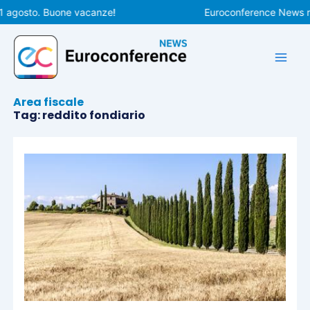
Vai
 agosto. Buone vacanze!
Euroconference News ripre
al
contenuto
Area fiscale
Tag: reddito fondiario