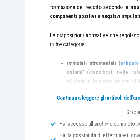
formazione del reddito secondo le
risu
componenti positivi
e
negativi
imputati
Le disposizioni normative che regolano i
in tre categorie:
immobili strumentali
(
articolo
natura”
(classificati nelle ca
strumentalità anche se non util
destinazione”
(utilizzati dirett
Continua a leggere gli articoli dell’
prescindere dalla categoria c
formazione del reddito d’impres
Grazi
costi, tassazione dei relativi pro
Hai accesso all'archivio completo con
immobili merce
, costituenti o
Hai la possibilità di effettuare il dow
formazione del reddito d’impre