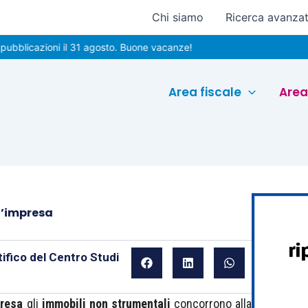
Chi siamo
Ricerca avanza
azioni il 31 agosto. Buone vacanze!
Area fiscale
Area
d’impresa
ifico del Centro Studi
presa
gli
immobili non strumentali
concorrono alla