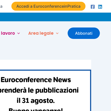
ta
Accedi a EuroconferenceinPratica
 lavoro
Area legale
Abbonati