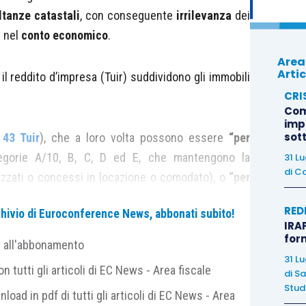
ltanze catastali
, con conseguente
irrilevanza
dei
 nel
conto economico
.
Area
Artic
l reddito d’impresa (Tuir) suddividono gli immobili
CRI
Com
imp
sot
 43 Tuir
), che a loro volta possono essere
“per
tegorie A/10, B, C, D ed E, che mantengono la
31 L
di
Ca
izzati o concessi in locazione o comodato), o
“per
amente ed esclusivamente per l’attività d’impresa, a
RED
archivio di Euroconference News, abbonati subito!
atastale di appartenenza), che concorrono alla
IRAP
a in base alle
risultanze contabili
(deduzione dei
for
e all'abbonamento
venti, scorporo del valore dell’area, ecc.);
31 L
 tutti gli articoli di EC News - Area fiscale
di
Sa
ggetto dell’attività d’impresa, che concorrono alla
Studi
nload in pdf di tutti gli articoli di EC News - Area
sa quali
rimanenze finali
, valorizzate secondo le