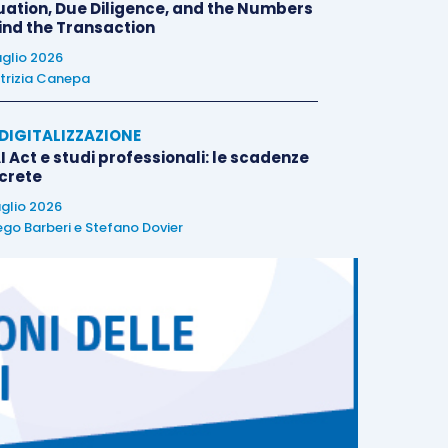
uation, Due Diligence, and the Numbers
ind the Transaction
uglio 2026
trizia Canepa
E DIGITALIZZAZIONE
I Act e studi professionali: le scadenze
crete
uglio 2026
ego Barberi
e
Stefano Dovier