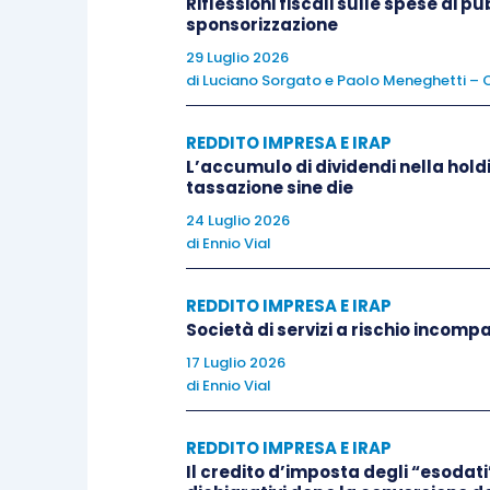
Riflessioni fiscali sulle spese di p
L’eventuale
eccedenza delle spese di m
sponsorizzazione
del canone di locazione non è deducib
29 Luglio 2026
di
Luciano Sorgato
e
Paolo Meneghetti – C
successivi
anche laddove nel corso di t
al predetto limite (
circolare AdE 10/E/
REDDITO IMPRESA E IRAP
L’accumulo di dividendi nella hold
Per quanto riguarda le altre spese, s
tassazione sine die
stesse in
due categorie
:
24 Luglio 2026
di
Ennio Vial
costi dei quali si tiene conto n
REDDITO IMPRESA E IRAP
tali
indeducibili
in quanto ricompr
Società di servizi a rischio incompa
spese di riparazione e manutenz
17 Luglio 2026
custodia e portineria degl
di
Ennio Vial
l’amministrazione dell’immobile;
costi non direttamente collega
REDDITO IMPRESA E IRAP
Il credito d’imposta degli “esodati”
ricomprendendo in tale ambito le