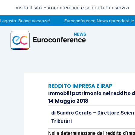
Vai
Visita il sito Euroconference e scopri tutti i servizi
al
contenuto
to. Buone vacanze!
Euroconference News riprenderà le pubblic
REDDITO IMPRESA E IRAP
Immobili patrimonio nel reddito 
14 Maggio 2018
di
Sandro Cerato – Direttore Scient
Tributari
Nella
determinazione del reddito d’im