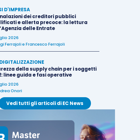
SI D'IMPRESA
alazioni dei creditori pubblici
ificati e allerta precoce: la lettura
l’Agenzia delle Entrate
uglio 2026
igi Ferrajoli
e
Francesco Ferrajoli
E DIGITALIZZAZIONE
rezza della supply chain per i soggetti
: linee guida e fasi operative
uglio 2026
drea Onori
Vedi tutti gli articoli di EC News