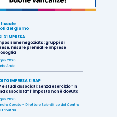
 fiscale
oli del giorno
SI D'IMPRESA
posizione negoziata: gruppi di
rese, misure premiali e imprese
tosoglia
uglio 2026
rlo Arsie
DITO IMPRESA E IRAP
 e studi associati: senza esercizio “in
ma associata” l’imposta non è dovuta
uglio 2026
ndro Cerato – Direttore Scientifico del Centro
 Tributari