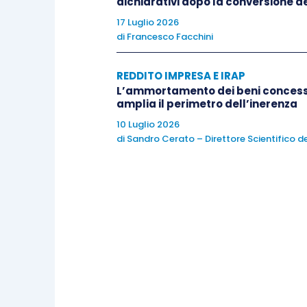
dichiarativi dopo la conversione de
spese di gestione societaria e t
17 Luglio 2026
di
Francesco Facchini
Infine, per quanto riguarda gli
inter
finanziamento
, ossia collegati all’
acqui
REDDITO IMPRESA E IRAP
di cui all’
articolo 90 Tuir
(ferma restando 
L’ammortamento dei beni concessi 
amplia il perimetro dell’inerenza
Tuir
per i soggetti Ires), e quelli
di fu
10 Luglio 2026
costi afferenti gli immobili stessi
.
di
Sandro Cerato – Direttore Scientifico de