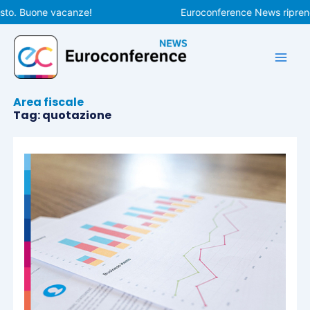
Vai
to. Buone vacanze!
Euroconference News riprender
al
contenuto
Area fiscale
Tag: quotazione