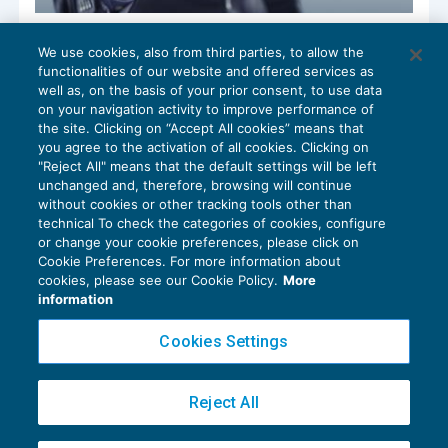
Credito d’imposta per la quotazione delle
We use cookies, also from third parties, to allow the
Pmi
functionalities of our website and offered services as
AGEVOLAZIONI
25/07/2018
well as, on the basis of your prior consent, to use data
di
Federica Furlani
on your navigation activity to improve performance of
the site. Clicking on “Accept All cookies” means that
you agree to the activation of all cookies. Clicking on
"Reject All" means that the default settings will be left
unchanged and, therefore, browsing will continue
without cookies or other tracking tools other than
technical To check the categories of cookies, configure
or change your cookie preferences, please click on
Cookie Preferences. For more information about
Privacy Policy
cookies, please see our Cookie Policy.
More
Cookie Policy
information
Euroconference NEWS è una testata registrata al Tribunale di Milano Reg. n. 8556/2026
Cookies Settings
Direttore responsabile Sandro Cerato
Copyright 2016 ©
Gruppo Euroconference S.p.A.
v2.32.3
Reject All
Piazza Luigi Einaudi, 10N01 - 20124 Milano - info@ecnews.it
Capitale Sociale € 300.000,00 i.v. C.F. P.IVA Iscrizione Registro Imprese di Milano