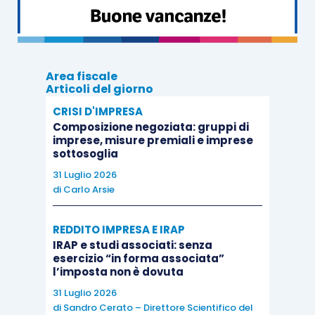
vengono riportati i
dettagli
analitici della
scomposizione
dei
saldi
indicati nelle
lead schedule
).
Area fiscale
Articoli del giorno
In forma
schematica
, il
sistema di archiviazione
CRISI D'IMPRESA
delle
carte di lavoro
può dunque essere
Composizione negoziata: gruppi di
rappresentato nel seguente modo:
imprese, misure premiali e imprese
sottosoglia
31 Luglio 2026
di
Carlo Arsie
REDDITO IMPRESA E IRAP
Utili
facsimili
di
carte di lavoro
riferiti alle
diverse
IRAP e studi associati: senza
esercizio “in forma associata”
fasi
dell’attività di
revisione del bilancio
(sia in
l’imposta non è dovuta
formato Word che Excel), facilmente
adattabili
31 Luglio 2026
alle diverse
specificità
e
dimensioni
delle
di
Sandro Cerato – Direttore Scientifico del