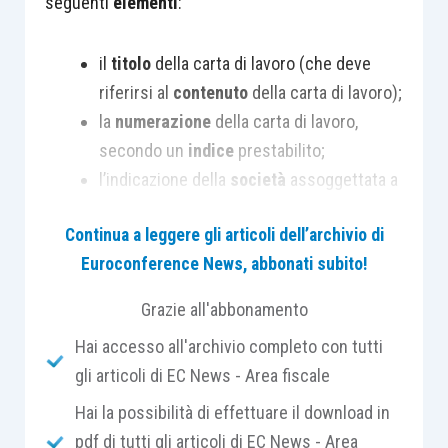
seguenti
elementi
:
il
titolo
della carta di lavoro (che deve
riferirsi al
contenuto
della carta di lavoro);
la
numerazione
della carta di lavoro,
secondo un
indice
prestabilito;
l’indicazione della
società
assoggettata a
revisione;
Continua a leggere gli articoli dell’archivio di
l’indicazione del
bilancio
a cui si riferisce
Euroconference News, abbonati subito!
la revisione;
l’indicazione “
preparata dal cliente
”, nel
Grazie all'abbonamento
caso in cui il documento sia stato
Hai accesso all'archivio completo con tutti
predisposto dalla
società
assoggettata a
gli articoli di EC News - Area fiscale
revisione;
l’
indicazione
e la
firma
di
chi
ha svolto il
Hai la possibilità di effettuare il download in
lavoro
e
preparato
la carta di lavoro;
pdf di tutti gli articoli di EC News - Area