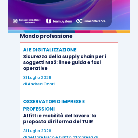
Mondo professione
AI E DIGITALIZZAZIONE
Sicurezza della supply chain per i
soggetti NIS2: linee guida e fasi
operative
31 Luglio 2026
di
Andrea Onori
OSSERVATORIO IMPRESE E
PROFESSIONI
Affitti e mobilità del lavoro: la
proposta di riforma del TUIR
31 Luglio 2026
di
Settore Fisco e Diritto d’Impresa di