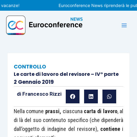
Vai
anze!
Euroconference News riprenderà le pubblica
al
contenuto
CONTROLLO
Le carte di lavoro del revisore – IV° parte
2 Gennaio 2019
di
Francesco Rizzi
Nella comune
prassi,
ciascuna
carta di lavoro
, al
di là del suo contenuto specifico (che dipenderà
dall’oggetto di indagine del revisore),
contiene
i