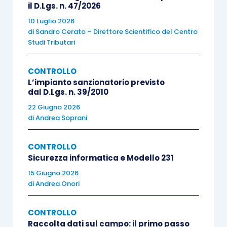
il D.Lgs. n. 47/2026
riferimento all’
esercizio
oggetto di revisione e
che pertanto, avendo un
utilizzo corrente
,
10 Luglio 2026
di
Sandro Cerato – Direttore Scientifico del Centro
vengono
rinnovate
ad ogni
nuovo
esercizio.
Studi Tributari
A loro volta i “
current file
” vengono spesso
CONTROLLO
suddivisi
in altri
due sottogruppi
di
L’impianto sanzionatorio previsto
dal D.Lgs. n. 39/2010
documentazione e segnatamente:
22 Giugno 2026
di
Andrea Soprani
i “
general file
”, consistenti in tutti quei
documenti che hanno una
valenza
CONTROLLO
generale
, quali il
bilancio
, il
bilancio di
Sicurezza informatica e Modello 231
verifica
e la
relazione di revisione
. Tale
15 Giugno 2026
di
Andrea Onori
raggruppamento accoglie anche tutte
quelle evidenze documentali che
non
CONTROLLO
fanno parte
né
dei “
permanent file
”
né
Raccolta dati sul campo: il primo passo