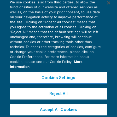
We use cookies, also from third parties, to allow the
functionalities of our website and offered services as
well as, on the basis of your prior consent, to use data
on your navigation activity to improve performance of
the site. Clicking on “Accept All cookies” means that
you agree to the activation of all cookies. Clicking on
"Reject All" means that the default settings will be left
unchanged and, therefore, browsing will continue
without cookies or other tracking tools other than
technical To check the categories of cookies, configure
or change your cookie preferences, please click on
Cookie Preferences. For more information about
Privacy Policy
cookies, please see our Cookie Policy.
More
Cookie Policy
information
Euroconference NEWS è una testata registrata al Tribunale di Milano Reg. n. 8556/2026
Cookies Settings
Direttore responsabile Sandro Cerato
Copyright 2016 ©
Gruppo Euroconference S.p.A.
v2.32.4
Reject All
Piazza Luigi Einaudi, 10N01 - 20124 Milano - info@ecnews.it
Capitale Sociale € 300.000,00 i.v. C.F. P.IVA Iscrizione Registro Imprese di Milano
Accept All Cookies
02776120236