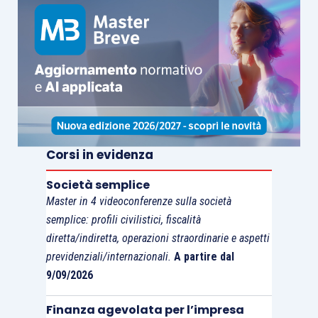
scaricati
dalla sezione tematica sulla
revisione
legale
presente nell’
area istituzionale
del
sito
del
CNDCEC
.
Per approfondire questioni attinenti all’articolo vi
raccomandiamo il seguente corso:
Corsi in evidenza
Società semplice
Master in 4 videoconferenze sulla società
semplice: profili civilistici, fiscalità
diretta/indiretta, operazioni straordinarie e aspetti
previdenziali/internazionali.
A partire dal
9/09/2026
Finanza agevolata per l’impresa