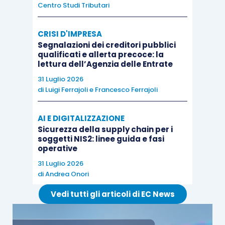
Centro Studi Tributari
imprese assoggettate a revisione, possono
rinvenirsi negli
allegati
al documento “
Approccio
CRISI D'IMPRESA
metodologico alla revisione legale affidata al
Segnalazioni dei creditori pubblici
collegio sindacale nelle imprese di minori
qualificati e allerta precoce: la
lettura dell’Agenzia delle Entrate
dimensioni
” pubblicato dal
CNDCEC
.
31 Luglio 2026
di
Luigi Ferrajoli
e
Francesco Ferrajoli
Altrettanto validi
facsimili
di
carte di lavoro
utilizzabili nell’ambito della
revisione della
AI E DIGITALIZZAZIONE
regolare tenuta della contabilità sociale
Sicurezza della supply chain per i
(anch’essi sia in formato Word che Excel),
soggetti NIS2: linee guida e fasi
operative
possono rinvenirsi nel supporto denominato
31 Luglio 2026
“
Documento applicativo del principio di revisione
di
Andrea Onori
(SA Italia) 250B
”, pubblicato dal
CNDCEC
.
Vedi tutti gli articoli di EC News
Entrambi i documenti di prassi possono essere