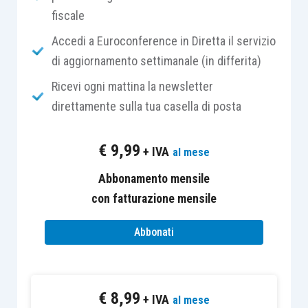
la
data
in cui è stata
predisposta
la carta
fiscale
di lavoro;
Accedi a Euroconference in Diretta il servizio
l’
indicazione
e la
firma
di
chi
ha
di aggiornamento settimanale (in differita)
riesaminato
il lavoro e la relativa carta di
Ricevi ogni mattina la newsletter
lavoro;
direttamente sulla tua casella di posta
la
data
in cui è stata
riesaminata
la carta
di lavoro;
€
9,99
+ IVA
al mese
l’indicazione di eventuali
collegamenti
con altre carte di lavoro;
Abbonamento mensile
la
descrizione
delle
attività
di revisione
con fatturazione mensile
svolte e degli
aspetti significativi
Abbonati
emersi;
gli
esiti
delle procedure;
gli
elementi probativi
acquisiti;
le
conclusioni
€
8,99
+ IVA
al mese