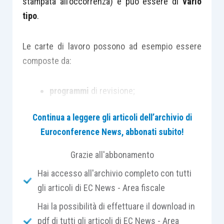
stampata all’occorrenza) e può essere di
vario
tipo
.
Le carte di lavoro possono ad esempio essere
composte da:
programmi
di revisione;
analisi
dei dati;
Continua a leggere gli articoli dell’archivio di
note di commento
sulle questioni
Euroconference News, abbonati subito!
emerse;
riepiloghi
di
aspetti significativi
;
Grazie all'abbonamento
lettere
di
conferma
e di
attestazione
;
Hai accesso all'archivio completo con tutti
check list
;
gli articoli di EC News - Area fiscale
corrispondenza
(incluse le e-mail)
Hai la possibilità di effettuare il download in
relativa agli
aspetti significativi
;
pdf di tutti gli articoli di EC News - Area
estratti o copie di
documenti aziendali