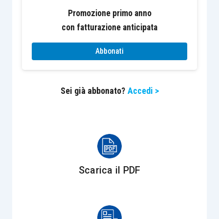
registrazioni contabili
della società
Promozione primo anno
assoggettata a revisione e che
non
è necessario
con fatturazione anticipata
includere nella documentazione le
bozze
, gli
appunti
, le
annotazioni personali
e le carte di
Abbonati
lavoro
superate
,
incomplete
o
preliminari
.
La predisposizione delle
carte di lavoro
deve
Sei già abbonato?
Accedi >
inoltre avvenire
tempestivamente
, anche se la
“
definizione
” e la “
fascicolazione
”
in via
definitiva
della documentazione (riesame,
numerazione, elencazione, sottoscrizione, ecc.)
può avvenire anche
in seguito
.
Scarica il PDF
In particolare, ai sensi dell’
articolo 10-quater,
comma 7, D.Lgs. 39/2010
“
Il revisore legale o la