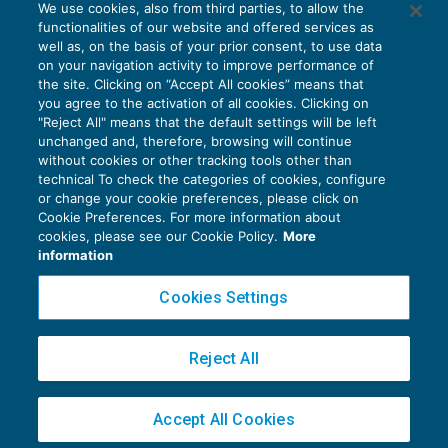
We use cookies, also from third parties, to allow the
functionalities of our website and offered services as
well as, on the basis of your prior consent, to use data
on your navigation activity to improve performance of
the site. Clicking on “Accept All cookies” means that
you agree to the activation of all cookies. Clicking on
"Reject All" means that the default settings will be left
unchanged and, therefore, browsing will continue
without cookies or other tracking tools other than
technical To check the categories of cookies, configure
or change your cookie preferences, please click on
Cookie Preferences. For more information about
Privacy Policy
cookies, please see our Cookie Policy.
More
Cookie Policy
information
Euroconference NEWS è una testata registrata al Tribunale di Milano Reg. n. 8556/2026
Cookies Settings
Direttore responsabile Sandro Cerato
Copyright 2016 ©
Gruppo Euroconference S.p.A.
v2.32.3
Reject All
Piazza Luigi Einaudi, 10N01 - 20124 Milano - info@ecnews.it
Capitale Sociale € 300.000,00 i.v. C.F. P.IVA Iscrizione Registro Imprese di Milano
Accept All Cookies
02776120236