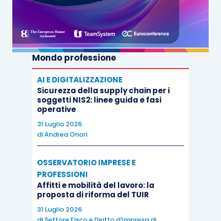
Mondo professione
AI E DIGITALIZZAZIONE
Sicurezza della supply chain per i
soggetti NIS2: linee guida e fasi
operative
31 Luglio 2026
di
Andrea Onori
OSSERVATORIO IMPRESE E
PROFESSIONI
Affitti e mobilità del lavoro: la
proposta di riforma del TUIR
31 Luglio 2026
di
Settore Fisco e Diritto d’Impresa di