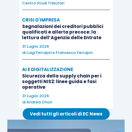
Centro Studi Tributari
Secondo quanto disposto dal
principio
CRISI D'IMPRESA
internazionale sul controllo della qualità ISQC
Segnalazioni dei creditori pubblici
qualificati e allerta precoce: la
Italia 1
, il revisore è altresì onerato di stabilire
lettura dell’Agenzia delle Entrate
procedure
e
direttive
tese a
preservare
la
31 Luglio 2026
riservatezza
, la
custodia
, l’
integrità
,
di
Luigi Ferrajoli
e
Francesco Ferrajoli
l’
accessibilità
e la
recuperabilità
della
documentazione dell’incarico.
AI E DIGITALIZZAZIONE
Sicurezza della supply chain per i
soggetti NIS2: linee guida e fasi
Al
paragrafo A63
, il predetto principio chiarisce
operative
inoltre che “
A meno che
leggi o regolamenti
non
31 Luglio 2026
di
Andrea Onori
specifichino diversamente, la
documentazione
dell’incarico
è di proprietà
del soggetto abilitato.
Vedi tutti gli articoli di EC News
[Pertanto]
Il soggetto abilitato,
a sua discrezione
,