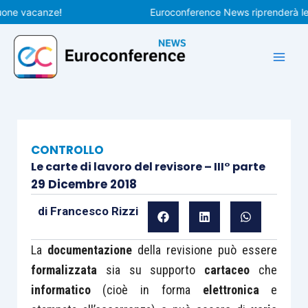
Vai
 vacanze!
Euroconference News riprenderà le pubbl
al
contenuto
CONTROLLO
Le carte di lavoro del revisore – III° parte
29 Dicembre 2018
di
Francesco Rizzi
La
documentazione
della revisione può essere
formalizzata
sia su supporto
cartaceo
che
informatico
(cioè in forma
elettronica
e