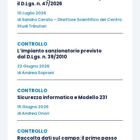
il D.Lgs. n. 47/2026
giorni dalla data in cui viene sottoscritta la predetta
10 Luglio 2026
relazione di revisione
.
di
Sandro Cerato – Direttore Scientifico del Centro
Studi Tributari
I documenti e le informazioni di cui al presente
comma
…
sono conservati per 10 anni dalla data
CONTROLLO
L’impianto sanzionatorio previsto
della relazione di revisione
alla quale si
dal D.Lgs. n. 39/2010
riferiscono
”.
22 Giugno 2026
di
Andrea Soprani
Il cosiddetto “
fascicolo o dossier di revisione
”
(nei
principi di revisione
anche denominato “
file
CONTROLLO
Sicurezza informatica e Modello 231
di revisione
” o “
audit file
”), costituito da uno o più
15 Giugno 2026
raccoglitori
(o
altro
tipo di supporto) in formato
di
Andrea Onori
cartaceo
o
elettronico
, contenenti le
evidenze
documentali
del lavoro di revisione
relativo a
CONTROLLO
uno specifico incarico
, deve quindi essere
Raccolta dati sul campo: il primo passo