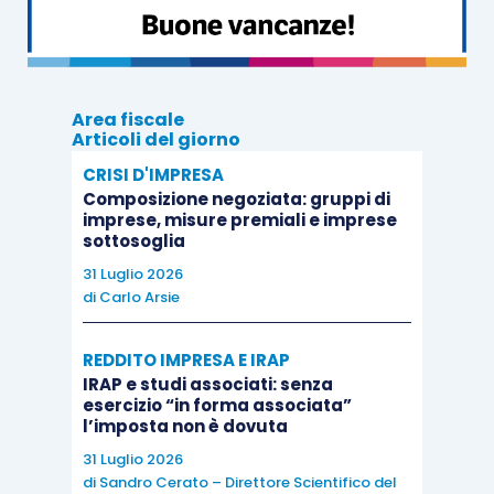
deve
modificare
,
cancellare
o
eliminare
la
documentazione
ivi contenuta
prima
della
scadenza del termine di
conservazione
(10 anni).
Area fiscale
Modifiche e integrazioni sono possibili
Articoli del giorno
solamente
in circostanze
eccezionali
legate alla
CRISI D'IMPRESA
Composizione negoziata: gruppi di
necessità
ravvisata dal revisore di
meglio
imprese, misure premiali e imprese
illustrare
la documentazione già
esistente
(ad
sottosoglia
esempio, a seguito di commenti
ricevuti
nel
31 Luglio 2026
corso delle
ispezioni
svolte nell’ambito del
di
Carlo Arsie
controllo interno o esterno
della qualità). In tali
REDDITO IMPRESA E IRAP
casi il revisore
deve
però documentare le
IRAP e studi associati: senza
specifiche
ragioni che hanno reso
necessario
esercizio “in forma associata”
apportare modifiche o aggiunte e
deve
indicare
l’imposta non è dovuta
quando
e
da chi
tali rettifiche sono state
31 Luglio 2026
di
Sandro Cerato – Direttore Scientifico del
effettuate e
riesaminate
.