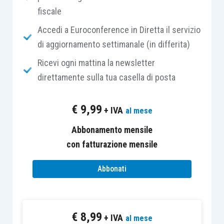
fiscale
(contratti, accordi, ecc.);
evidenze di
indagini
o
ispezioni
;
Accedi a Euroconference in Diretta il servizio
questionari
,
schede
,
conteggi
,
di aggiornamento settimanale (in differita)
riconciliazioni
, ecc.;
Ricevi ogni mattina la newsletter
memorandum
riepilogativi e conclusivi
direttamente sulla tua casella di posta
(è
prassi
, ad esempio, redigere
prima
della relazione di revisione un
€
9,99
+ IVA
al mese
memorandum
conclusivo
, solitamente
denominato “
Audit Summary
Abbonamento mensile
Memorandum
”, dove
riepilogare
tutti gli
con fatturazione mensile
aspetti significativi
emersi e il
modo
in
Abbonati
cui sono stati affrontati dal revisore).
Si specifica, altresì, che la
documentazione
della
revisione
non
può essere sostituita dalle
€
8,99
+ IVA
al mese