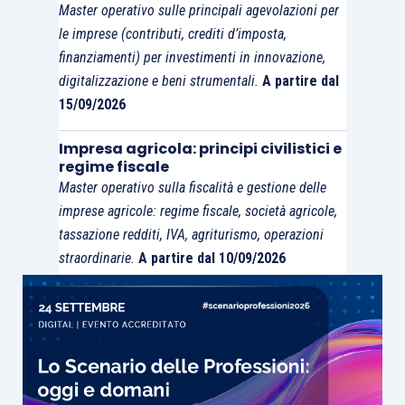
separate
le
carte di lavoro
della
revisione
da
Master operativo sulle principali agevolazioni per
le imprese (contributi, crediti d’imposta,
quelle relative all’attività di
sindaco
, “slegando” le
finanziamenti) per investimenti in innovazione,
evidenze documentali relative alla funzione della
digitalizzazione e beni strumentali.
A partire dal
vigilanza
da quelle inerenti la
revisione legale
.
15/09/2026
Impresa agricola: principi civilistici e
regime fiscale
Master operativo sulla fiscalità e gestione delle
imprese agricole: regime fiscale, società agricole,
tassazione redditi, IVA, agriturismo, operazioni
straordinarie.
A partire dal 10/09/2026