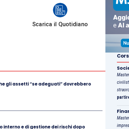
te al fornitore di servizi contabili.
lizzato dai revisori
delle società che superano i
Scarica il Quotidiano
 civ.
, ma non quelli previsti dall’
articolo 2435 bis,
 dimensionali per la predisposizione del
bilancio in
na serie di caratteristiche quali
:
Cors
estione del proprietario – amministratore;
ità e di prodotti nell’ambito delle singole linee di
Soci
Master
civilis
ontabili;
 che gli assetti “se adeguati” dovrebbero
straor
rni;
partir
ionali responsabili di un’ampia gamma di controlli;
Fina
Master
za nella prospettiva dell’approccio al rischio di
impres
o interno e di gestione dei rischi dopo