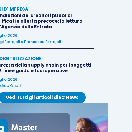
SI D'IMPRESA
alazioni dei creditori pubblici
ificati e allerta precoce: la lettura
l’Agenzia delle Entrate
uglio 2026
igi Ferrajoli
e
Francesco Ferrajoli
E DIGITALIZZAZIONE
rezza della supply chain per i soggetti
: linee guida e fasi operative
uglio 2026
drea Onori
Vedi tutti gli articoli di EC News