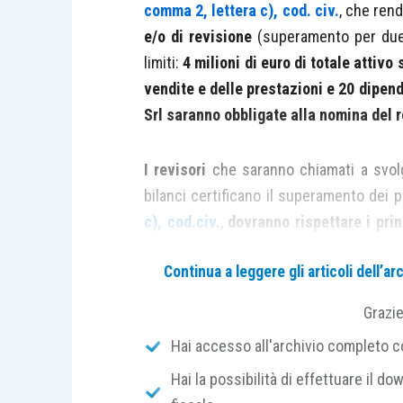
comma 2, lettera c), cod. civ.
, che ren
e/o di revisione
(superamento per due 
limiti:
4 milioni di euro di totale attivo 
vendite e delle prestazioni e 20 dipend
Srl saranno obbligate alla nomina del 
I revisori
che saranno chiamati a svolge
bilanci certificano il superamento dei pa
c), cod.civ.
,
dovranno rispettare i princ
stesso tempo, verificare se e come i
Continua a leggere gli articoli dell’
contesti aziendali di più piccole dime
Grazi
A
livello internazionale
si discute se si
Hai accesso all'archivio completo con
per
adattarli
alla revisione dei bilanc
Hai la possibilità di effettuare il dow
alla elaborazione di
principi di revision