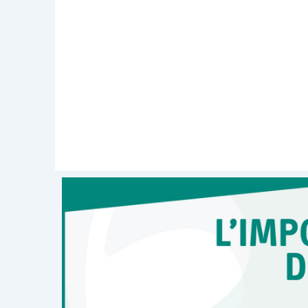
Le procedure di revisione delle nano
esternalizzazione dei servizi di tenut
in quanto tali prestazioni sono rileva
significativa del sistema informativo dell
Il revisore, al fine di ridurre il rischio d
dei servizi prestati da soggetti terzi 
sottoporre a revisione.
Infine un imp
livello di interazione tra le attivit
utilizzatrice,
in quanto una maggiore in
attività contabili un maggiore controllo 
In caso di tenuta della contabilità 
attestazione
, una dichiarazione degli 
comunicazioni ricevute dal soggetto a
eventuali frodi, non conformità signifi