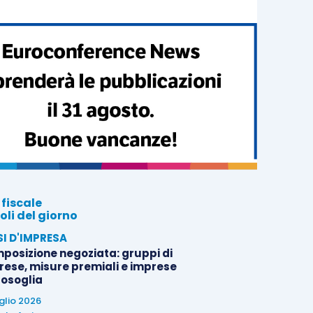
 fiscale
oli del giorno
SI D'IMPRESA
posizione negoziata: gruppi di
rese, misure premiali e imprese
tosoglia
uglio 2026