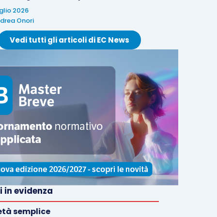
uglio 2026
drea Onori
Vedi tutti gli articoli di EC News
i in evidenza
età semplice