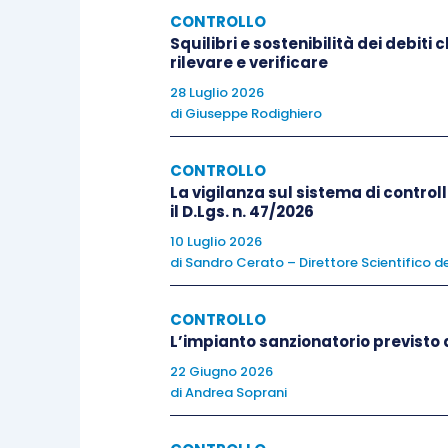
che verranno adottati dalla
Commiss
CONTROLLO
frattempo, la bozza di Decreto di re
Squilibri e sostenibilità dei debiti
rilevare e verificare
vengano elaborati a
livello nazion
28 Luglio 2026
associazioni di settore e degli ordini p
di
Giuseppe Rodighiero
sulla base delle medesime convenzioni
revisione legale
. Fino all’adozione di t
CONTROLLO
e urgente, la Consob potrà indicare con
La vigilanza sul sistema di controll
da utilizzare e, quindi, disciplinare le
il D.Lgs. n. 47/2026
mod
10 Luglio 2026
di
Sandro Cerato – Direttore Scientifico de
L’attuale bozza del Decreto non rece
consentirebbe, anche ai
prestatori in
CONTROLLO
servizio di
assurance
in questione. Tuttav
L’impianto sanzionatorio previsto d
fatto che
Consob e MEF
possono r
22 Giugno 2026
dall’entrata in vigore del Decreto, per v
di
Andrea Soprani
capacità del mercato di assorbire l’au
conformità della rendicontazione di s