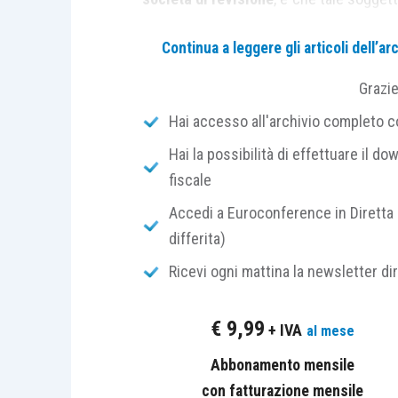
revisione legale
della società, come
Continua a leggere gli articoli dell’
condizione che sia iscritto nel
regist
l’abilitazione, anche allo
svolgimento de
Grazi
di sostenibilità
.
Hai accesso all'archivio completo con
Hai la possibilità di effettuare il dow
Nello specifico, l’articolo 8, della bozz
fiscale
sostenibilità
corrisponda a un
sogget
all’attività di attestazione della confo
Accedi a Euroconference in Diretta 
un
apposito incarico disgiunto
da quell
differita)
corrispondono
profili diversi di respo
Ricevi ogni mattina la newsletter di
39/2010, un
nuovo articolo 14-bis
, 
conformità della rendicontazione di so
€
9,99
+ IVA
al mese
sostenibilità è chiamato a esprimere
conformità della rendicontazione
pred
Abbonamento mensile
delle
disposizioni di riferimento,
così
con fatturazione mensile