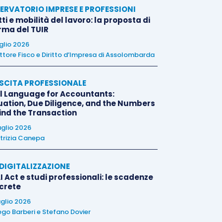
ERVATORIO IMPRESE E PROFESSIONI
tti e mobilità del lavoro: la proposta di
orma del TUIR
uglio 2026
ttore Fisco e Diritto d’Impresa di Assolombarda
SCITA PROFESSIONALE
l Language for Accountants:
uation, Due Diligence, and the Numbers
ind the Transaction
uglio 2026
trizia Canepa
E DIGITALIZZAZIONE
I Act e studi professionali: le scadenze
crete
uglio 2026
ego Barberi
e
Stefano Dovier