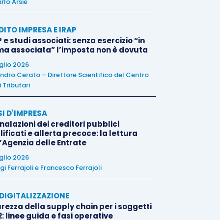
rlo Arsie
DITO IMPRESA E IRAP
 e studi associati: senza esercizio “in
ma associata” l’imposta non è dovuta
uglio 2026
ndro Cerato – Direttore Scientifico del Centro
 Tributari
SI D'IMPRESA
alazioni dei creditori pubblici
ificati e allerta precoce: la lettura
l’Agenzia delle Entrate
uglio 2026
igi Ferrajoli
e
Francesco Ferrajoli
E DIGITALIZZAZIONE
rezza della supply chain per i soggetti
: linee guida e fasi operative