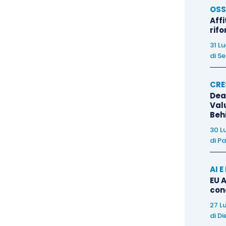
OSS
materie che saranno anche oggetto a regime di una
Affi
 Registro dei revisori
, o di una prova orale separata
rif
oneo al rilascio della attestazione di conformità.
31 L
di
Se
 abilitati dovranno acquisire
ogni anno almeno 25
erizzanti proprio le materie della sostenibilità
.
CRE
Dea
Val
ntenute nell’articolo 19, della bozza di Decreto,
Beh
2.2026
gli iscritti al Registro della revisione legale
30 L
di
Pa
siano
considerati abilitati
e possano rilasciare le
ontazione di sostenibilità, purché abbiano maturato
AI 
lle materie caratterizzanti la rendicontazione e
EU A
iano presentato
istanza al MEF
.
con
27 L
di
Di
ne
mozioni critiche
sui temi della abilitazione; una,