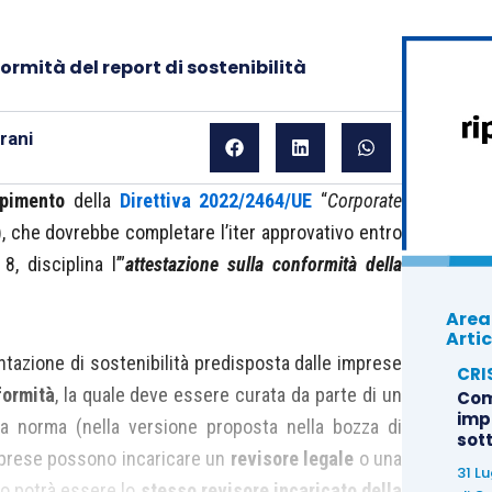
formità del report di sostenibilità
rani
epimento
della
Direttiva 2022/2464/UE
“
Corporate
), che dovrebbe completare l’iter approvativo entro
8, disciplina l’”
attestazione sulla conformità della
Area
Artic
ntazione di sostenibilità predisposta dalle imprese
CRI
formità
, la quale deve essere curata da parte di un
Com
imp
la norma (nella versione proposta nella bozza di
sot
imprese possono incaricare un
revisore legale
o una
31 L
to potrà essere lo
stesso revisore incaricato della