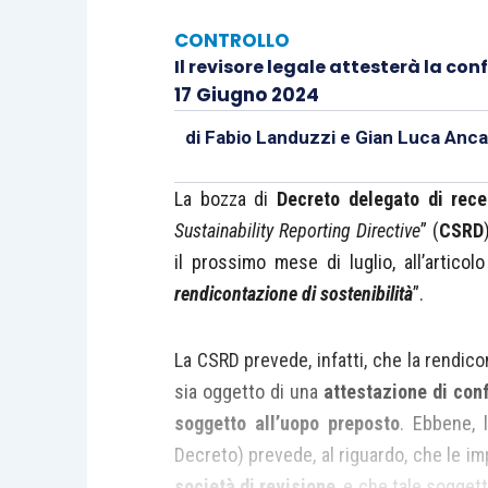
CONTROLLO
Il revisore legale attesterà la con
17 Giugno 2024
di
Fabio Landuzzi
e
Gian Luca Anca
La bozza di
Decreto delegato di rec
Sustainability Reporting Directive
” (
CSRD
il prossimo mese di luglio, all’articolo 
rendicontazione di sostenibilità
”.
La CSRD prevede, infatti, che la rendico
sia oggetto di una
attestazione di con
soggetto all’uopo preposto
. Ebbene, 
Decreto) prevede, al riguardo, che le 
società di revisione
, e che tale sogget