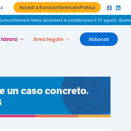
ta
Accedi a EuroconferenceinPratica
ence News riprenderà le pubblicazioni il 31 agosto. Buone vacanze!
 lavoro
Area legale
Abbonati