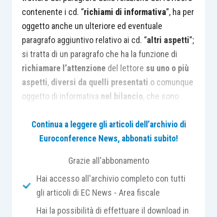
contenente i cd. “
richiami di informativa
”, ha per
oggetto anche un ulteriore ed eventuale
paragrafo aggiuntivo relativo ai cd. “
altri aspetti
”;
si tratta di un paragrafo che ha la funzione di
richiamare l’attenzione
del lettore
su uno o più
aspetti
,
diversi da quelli presentati
o comunque
oggetto di informativa
nel bilancio
, che sono
ritenuti
rilevanti ai fini della comprensione
da
parte del lettore della
revisione contabile
, della
Continua a leggere gli articoli dell’archivio di
responsabilità del revisore
o della
relazione di
Euroconference News, abbonati subito!
revisione
.
Grazie all'abbonamento
Hai accesso all'archivio completo con tutti
Normalmente il paragrafo intitolato “Altri aspetti”
gli articoli di EC News - Area fiscale
– o comunque avente un altro titolo appropriato –
deve essere
collocato immediatamente dopo
il
Hai la possibilità di effettuare il download in