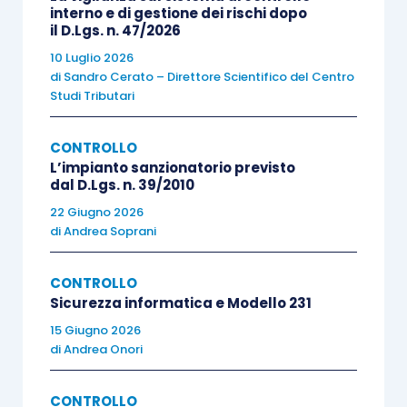
interno e di gestione dei rischi dopo
emesso una relazione in merito ad entrambi i
il D.Lgs. n. 47/2026
bilanci.
10 Luglio 2026
di
Sandro Cerato – Direttore Scientifico del Centro
Studi Tributari
Nel paragrafo dedicato agli “altri aspetti”
non
vengono trattati temi
per i quali sia
richiesta una
CONTROLLO
presentazione ed un’informativa nel bilancio
;
L’impianto sanzionatorio previsto
inoltre, in tale paragrafo non vanno comunque
dal D.Lgs. n. 39/2010
inserite informazioni che il revisore abbia
22 Giugno 2026
ottenuto dalla direzione nell’ambito
di
Andrea Soprani
dell’espletamento delle procedure di revisione.
CONTROLLO
Sicurezza informatica e Modello 231
Assirevi
, nel
Quaderno n. 16/2015
, sottolinea
15 Giugno 2026
che una circostanza che potrebbe rientrare
di
Andrea Onori
nell’ambito del paragrafo in commento è quella
dell’informativa di bilancio di una
società
CONTROLLO