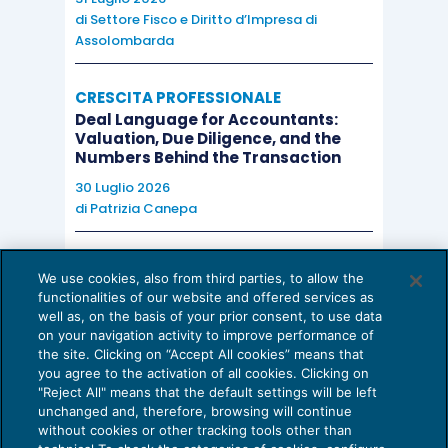
di
Settore Fisco e Diritto d’Impresa di
Assolombarda
CRESCITA PROFESSIONALE
Deal Language for Accountants:
Valuation, Due Diligence, and the
Numbers Behind the Transaction
30 Luglio 2026
di
Patrizia Canepa
AI E DIGITALIZZAZIONE
We use cookies, also from third parties, to allow the
EU AI Act e studi professionali: le
functionalities of our website and offered services as
scadenze concrete
well as, on the basis of your prior consent, to use data
on your navigation activity to improve performance of
27 Luglio 2026
the site. Clicking on “Accept All cookies” means that
di
Diego Barberi
e
Stefano Dovier
you agree to the activation of all cookies. Clicking on
"Reject All" means that the default settings will be left
unchanged and, therefore, browsing will continue
without cookies or other tracking tools other than