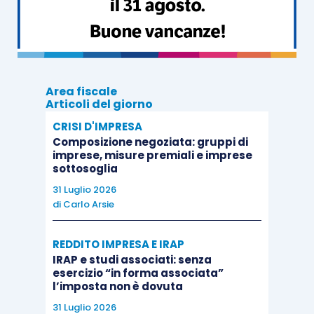
esso andrà collocato
dopo il paragrafo
dedicato al
giudizio sul bilancio e dopo
l’eventuale richiamo di informativa
;
se si intende richiamare l’attenzione dei
lettori su
aspetti afferenti altri obblighi
Area fiscale
Articoli del giorno
di reportistica
assolti nella relazione di
revisione, questo paragrafo potrà essere
CRISI D'IMPRESA
Composizione negoziata: gruppi di
assorbito nella
sezione
intitolata
imprese, misure premiali e imprese
“
Relazione su altre disposizioni di legge
sottosoglia
e regolamentari
”;
31 Luglio 2026
di
Carlo Arsie
se si intende precisare aspetti afferenti
la
responsabilità del revisore
, o
la
REDDITO IMPRESA E IRAP
comprensione
da parte dei lettori
della
IRAP e studi associati: senza
relazione di revisione
, il paragrafo
esercizio “in forma associata”
l’imposta non è dovuta
dedicato agli “altri aspetti” potrà essere
collocato in una sezione separata
dopo la
31 Luglio 2026