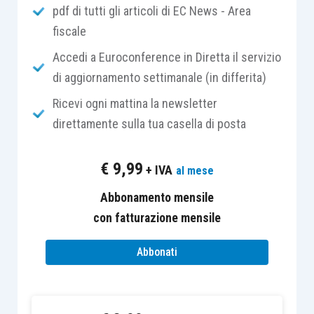
paragrafo contenente
il giudizio sul bilancio
pdf di tutti gli articoli di EC News - Area
oppure, se presente,
immediatamente dopo
il
fiscale
paragrafo contenente
il “richiamo di
Accedi a Euroconference in Diretta il servizio
informativa”
.
di aggiornamento settimanale (in differita)
Ricevi ogni mattina la newsletter
Questo paragrafo rappresenta
una novità
direttamente sulla tua casella di posta
rispetto alla tradizionale impostazione della
relazione del revisore, in quanto di esso non si
€
9,99
+ IVA
al mese
faceva menzione nei precedenti documenti di
prassi.
Abbonamento mensile
con fatturazione mensile
Le
circostanze
che possono suggerire
Abbonati
l’inserimento di questo ulteriore paragrafo nella
relazione del revisore sono esemplificate nelle
Linee guida del Principio di revisione Isa Italia