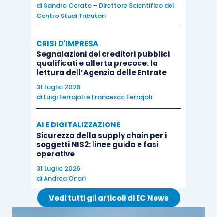
di
Sandro Cerato – Direttore Scientifico del
relazione al bilancio
e
dopo la relazione
Centro Studi Tributari
sulle altre disposizioni di legge
e
regolamentari.
CRISI D'IMPRESA
Segnalazioni dei creditori pubblici
qualificati e allerta precoce: la
lettura dell’Agenzia delle Entrate
31 Luglio 2026
di
Luigi Ferrajoli
e
Francesco Ferrajoli
AI E DIGITALIZZAZIONE
Sicurezza della supply chain per i
soggetti NIS2: linee guida e fasi
operative
31 Luglio 2026
di
Andrea Onori
Vedi tutti gli articoli di EC News