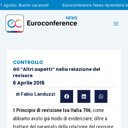
Vai
agosto. Buone vacanze!
Euroconference News riprenderà le pub
al
contenuto
CONTROLLO
Gli “Altri aspetti” nella relazione del
revisore
6 Aprile 2016
di
Fabio Landuzzi
Il
Principio di revisione Isa Italia 706
, come
abbiamo avuto già modo di evidenziare, oltre a
trattare del paragrafo della relazione del revisore