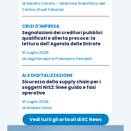
di
Sandro Cerato – Direttore Scientifico del
rimane comunque un
valido
manuale di
Centro Studi Tributari
procedure
per il predetto “sistema di controllo
interno della qualità”.
CRISI D'IMPRESA
Segnalazioni dei creditori pubblici
qualificati e allerta precoce: la
Va infine considerato che ai sensi dell’
articolo
lettura dell’Agenzia delle Entrate
20, comma 13, D.Lgs. 39/2010
:
31 Luglio 2026
di
Luigi Ferrajoli
e
Francesco Ferrajoli
tutti
i revisori legali sono soggetti al
controllo
“esterno”
(ovvero operato da un
AI E DIGITALIZZAZIONE
Sicurezza della supply chain per i
soggetto “
terzo
” a ciò autorizzato) della
soggetti NIS2: linee guida e fasi
“
qualità dell’incarico
” di revisione
operative
(ovvero l’incarico svolto sarà valutato alla
31 Luglio 2026
di
Andrea Onori
luce della sua
conformità
ai
principi di
revisione
, ai principi di
indipendenza
,
Vedi tutti gli articoli di EC News
della
quantità
e
qualità
delle
risorse