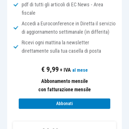
pdf di tutti gli articoli di EC News - Area
principio ISQC Italia 1 fa spesso
riferimento
fiscale
all’esistenza di una
struttura articolata
del soggetto
abilitato o alla presenza di un
team di revisione
più
Accedi a Euroconference in Diretta il servizio
o meno
numeroso
. Ciò
apparentemente
rende il
di aggiornamento settimanale (in differita)
principio
parzialmente
applicabile a soggetti
Ricevi ogni mattina la newsletter
abilitati di
dimensioni minori
.
direttamente sulla tua casella di posta
Tuttavia, coerentemente con i principi di revisione
€
9,99
+ IVA
al mese
internazionali (ISA Italia), anche l’ISQC Italia 1
richiede l’applicazione delle regole in esso
Abbonamento mensile
contenute in modo proporzionato alle
con fatturazione mensile
caratteristiche organizzative e dimensionali del
Abbonati
soggetto abilitato
.
Ciò comporta, in primo luogo, che alcune regole