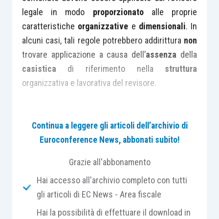
legale in modo
proporzionato
alle proprie
caratteristiche
organizzative
e
dimensionali
. In
alcuni casi, tali regole potrebbero addirittura
non
trovare applicazione a causa dell’
assenza
della
casistica
di riferimento nella
struttura
organizzativa e lavorativa del revisore.
Ciascun
soggetto abilitato
dovrà pertanto
Continua a leggere gli articoli dell’archivio di
implementare, secondo il suo
giudizio
Euroconference News, abbonati subito!
professionale
, un
proprio
“
sistema di controllo
interno della qualità
”,
proporzionato
Grazie all'abbonamento
all’
ampiezza
(e quindi alla dimensione) e alla
Hai accesso all'archivio completo con tutti
complessità
della propria
struttura
.
gli articoli di EC News - Area fiscale
Hai la possibilità di effettuare il download in
Il principio internazionale chiarisce infatti che “
Il