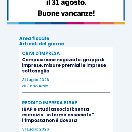
imprese di minori dimensioni
”, contiene un
insieme di direttive e
procedure
del tutto
“
adattabili
” alle diverse strutture organizzative
del revisore e gli fornisce un valido
modello
di
Area fiscale
riferimento.
Articoli del giorno
CRISI D'IMPRESA
Composizione negoziata: gruppi di
Secondo quanto dichiarato dai vertici del
imprese, misure premiali e imprese
CNDCEC, il
facsimile
del “Manuale delle procedure
sottosoglia
di controllo della qualità” è stato anche
proposto
31 Luglio 2026
al MEF quale “
standard
” da seguire ai fini del
di
Carlo Arsie
riconoscimento
della
validità
del “
sistema di
REDDITO IMPRESA E IRAP
controllo interno della qualità
”.
IRAP e studi associati: senza
esercizio “in forma associata”
l’imposta non è dovuta
Ad oggi, il MEF
non
si è ancora pronunciato
ufficialmente in merito. Tuttavia detto
facsimile
31 Luglio 2026