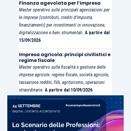
Finanza agevolata per l’impresa
controllo della qualità ISQC Italia 1
; ed in base a
Master operativo sulle principali agevolazioni per
detti principi
ciascun
revisore legale, sebbene
le imprese (contributi, crediti d’imposta,
con l’adozione dei sopra descritti criteri di
finanziamenti) per investimenti in innovazione,
proporzionalità e adattabilità,
deve
istituire un
digitalizzazione e beni strumentali.
A partire dal
15/09/2026
proprio “
sistema di controllo interno della
qualità
”.
Impresa agricola: principi civilistici e
regime fiscale
Master operativo sulla fiscalità e gestione delle
A
parere
di chi scrive (ma questa sembra essere
imprese agricole: regime fiscale, società agricole,
anche l’opinione emergente dal succitato
tassazione redditi, IVA, agriturismo, operazioni
documento di prassi del
CNDCEC
), i soggetti
straordinarie.
A partire dal 10/09/2026
abilitati che
non
sono società di revisione
potrebbero
comunque
essere destinatari di un
controllo “
esterno
” del proprio “
sistema di
controllo interno della qualità
”, in quanto tale
verifica
si porrebbe
in ogni caso
come
legittima