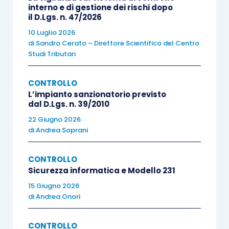
interno e di gestione dei rischi dopo
che generalmente possiede le seguenti
il D.Lgs. n. 47/2026
caratteristiche
:
10 Luglio 2026
di
Sandro Cerato – Direttore Scientifico del Centro
Studi Tributari
clientela
costituita per la maggior parte
da
imprese di minori dimensioni
;
CONTROLLO
numero
limitato
di
incarichi
;
L’impianto sanzionatorio previsto
numero
limitato
di
personale
dal D.Lgs. n. 39/2010
professionale
;
22 Giugno 2026
di
Andrea Soprani
utilizzo di risorse
esterne
per
integrare
risorse tecniche
limitate
.
CONTROLLO
Sicurezza informatica e Modello 231
Si segnala, inoltre, che in considerazione del
15 Giugno 2026
fatto che anche i revisori di
minori dimensioni,
di
Andrea Onori
che svolgono incarichi di revisione legale in
forma
individuale
o come componenti del
CONTROLLO