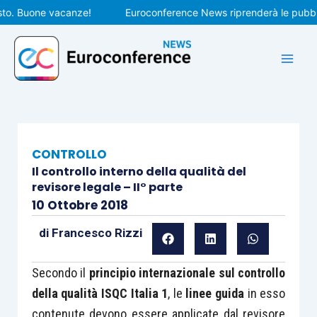
Vai
 Buone vacanze!
Euroconference News riprenderà le pubblicazi
al
contenuto
CONTROLLO
Il controllo interno della qualità del
revisore legale – II° parte
10 Ottobre 2018
di
Francesco Rizzi
Secondo il
principio internazionale sul controllo
della qualità ISQC Italia 1
, le
linee guida
in esso
contenute devono essere applicate dal revisore