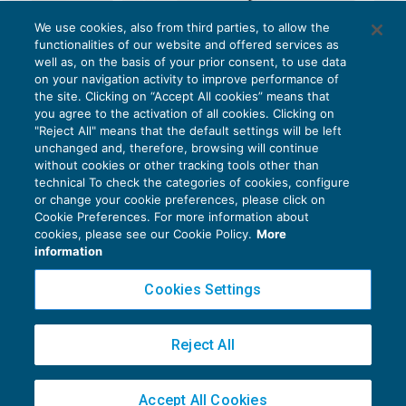
We use cookies, also from third parties, to allow the
functionalities of our website and offered services as
well as, on the basis of your prior consent, to use data
on your navigation activity to improve performance of
the site. Clicking on “Accept All cookies” means that
you agree to the activation of all cookies. Clicking on
"Reject All" means that the default settings will be left
unchanged and, therefore, browsing will continue
without cookies or other tracking tools other than
technical To check the categories of cookies, configure
or change your cookie preferences, please click on
Cookie Preferences. For more information about
Privacy Policy
cookies, please see our Cookie Policy.
More
Cookie Policy
information
Euroconference NEWS è una testata registrata al Tribunale di Milano Reg. n. 8556/2026
Cookies Settings
Direttore responsabile Sandro Cerato
Copyright 2016 ©
Gruppo Euroconference S.p.A.
v2.32.2
Reject All
Piazza Luigi Einaudi, 10N01 - 20124 Milano - info@ecnews.it
Capitale Sociale € 300.000,00 i.v. C.F. P.IVA Iscrizione Registro Imprese di Milano
Accept All Cookies
02776120236