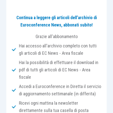
La riserva assume
caratteristiche analoghe a
Continua a leggere gli articoli dell’archivio di
quella di rivalutazione
per cui risulta
tassata
Euroconference News, abbonati subito!
solamente in caso di distribuzione ai soci
. In
alternativa la riserva
può essere affrancata
Grazie all'abbonamento
versando una imposta sostitutiva al 10%.
Hai accesso all'archivio completo con tutti
gli articoli di EC News - Area fiscale
Una significativa differenza
tra rivalutazione e
Hai la possibilità di effettuare il download in
riallineamento consiste però nella modalità di
pdf di tutti gli articoli di EC News - Area
formazione della riserva che,
nel caso di
fiscale
rivalutazione, si crea automaticamente
a fronte
dell’incremento di valore dei beni mentre
nel
Accedi a Euroconference in Diretta il servizio
riallineamento devono essere vincolate riserve
di aggiornamento settimanale (in differita)
già esistenti
,
non avendo il riallineamento
Ricevi ogni mattina la newsletter
effetti civilistici ma solo fiscali
. E proprio su
direttamente sulla tua casella di posta