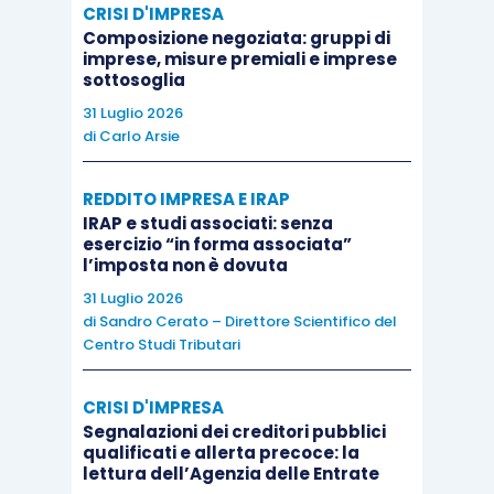
CRISI D'IMPRESA
riallineamento.
Composizione negoziata: gruppi di
imprese, misure premiali e imprese
sottosoglia
Per quanto
un nuovo intervento di prassi sia
31 Luglio 2026
altamente auspicabile
,
è improbabile
che, in
di
Carlo Arsie
assenza di cambiamenti normativi, la posizione
dell’Agenzia delle Entrate
possa essersi
REDDITO IMPRESA E IRAP
modificata
.
IRAP e studi associati: senza
esercizio “in forma associata”
l’imposta non è dovuta
In caso di incapienza
l’unica soluzione
31 Luglio 2026
concretamente perseguibile
pare essere quella
di
Sandro Cerato – Direttore Scientifico del
– sicuramente
più onerosa
-, indicata da più
Centro Studi Tributari
autori in dottrina,
di affrancare la riserva
CRISI D'IMPRESA
versando l’imposta sostitutiva al 10%
che
Segnalazioni dei creditori pubblici
dovrebbe
far venir meno la necessità di appore
qualificati e allerta precoce: la
il vincolo
, anche
nel caso di incapienza
del
lettura dell’Agenzia delle Entrate