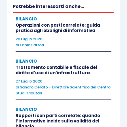
contribuiscono a ridurre le riserve vincolabili
in
Potrebbe interessarti anche...
sospensione di imposta (Assonime, circolare n.
BILANCIO
6/2021).
Operazioni con parti correlate: guida
pratica agli obblighi di informativa
La deroga prevista dall’
articolo 6 D.L. 23/2020
29 Luglio 2026
di
Fabio Sartori
relativa alla sospensione della disciplina di tutela
del capitale sociale
non pare rilevante
a questo
BILANCIO
fine poiché il legislatore ha inteso sospendere
Trattamento contabile e fiscale del
solamente gli interventi previsti per la
diritto d’uso di un’infrastruttura
ricostituzione del capitale sociale e non gli altri
27 Luglio 2026
effetti derivanti dalle perdite 2020 (quali ad
di
Sandro Cerato – Direttore Scientifico del Centro
Studi Tributari
esempio il vincolo alla distribuzione di utili di cui
all’
articolo 2433 cod. civ.
).
BILANCIO
Rapporti con parti correlate: quando
Aspetto cruciale che deriva dai precedenti è
l’informativa incide sulla validità del
bilancio