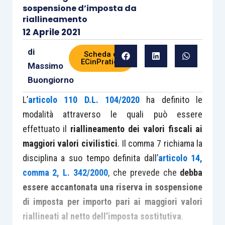
sospensione d’imposta da
riallineamento
12 Aprile 2021
di
Scheda di
ECinPratica
Massimo
Buongiorno
L’
articolo 110 D.L. 104/2020
ha definito le
modalità attraverso le quali può essere
effettuato il
riallineamento dei valori fiscali ai
maggiori valori civilistici
. Il comma 7 richiama la
disciplina a suo tempo definita dall’
articolo 14,
comma 2, L. 342/2000
, che prevede che
debba
essere accantonata una riserva in sospensione
di imposta per importo pari ai maggiori valori
riallineati
al netto dell’imposta sostitutiva
.