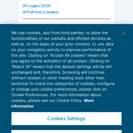
30 Luglio 2026
di
Patrizia Canepa
AI E DIGITALIZZAZIONE
We use cookies, also from third parties, to allow the
EU AI Act e studi professionali: le
functionalities of our website and offered services as
scadenze concrete
well as, on the basis of your prior consent, to use data
on your navigation activity to improve performance of
27 Luglio 2026
the site. Clicking on “Accept All cookies” means that
di
Diego Barberi
e
Stefano Dovier
you agree to the activation of all cookies. Clicking on
"Reject All" means that the default settings will be left
unchanged and, therefore, browsing will continue
without cookies or other tracking tools other than
technical To check the categories of cookies, configure
or change your cookie preferences, please click on
Cookie Preferences. For more information about
Privacy Policy
cookies, please see our Cookie Policy.
More
Cookie Policy
information
Euroconference NEWS è una testata registrata al Tribunale di Milano Reg. n. 8556/2026
Cookies Settings
Direttore responsabile Sandro Cerato
Copyright 2016 ©
Gruppo Euroconference S.p.A.
v2.32.4