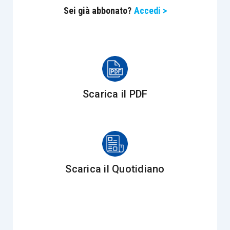
Sei già abbonato?
Accedi >
162/2001, di applicazione della L. 342/2000
prevede che
in caso di incapienza delle riserve
il vincolo possa essere apposto anche sul
capitale sociale
.
In questo senso
non pare che vi siano
Scarica il PDF
limitazioni all’apposizione del vincolo sulla
riserva di rivalutazione solo civilistica
effettuata in passato.
Sono da ritenere rilevanti anche gli utili e le
Scarica il Quotidiano
perdite realizzati nel corso del 2020
per cui
gli
eventuali utili possono essere utilizzati
per
l’apposizione del vincolo
mentre le perdite
, anche
se la copertura formale non è ancora avvenuta,