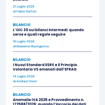
quello delle
conseguenze dell’incapienza di
21 Luglio 2026
capitale, riserve ed utili 2020 ai fini
di
Fabio Sartori
dall’apposizione vincolo
,
essendo impossibile
procedere ad un riallineamento solo parziale
dei
BILANCIO
disallineamenti di valori al 31 dicembre 2020.
L’OIC 30 sui bilanci intermedi: quando
serve e quali regole seguire
15 Luglio 2026
Tale situazione non è affatto impossibile poiché
di
Massimo Buongiorno
le riserve iscritte in contropartita di plusvalenze
solo civilistiche emerse a fronte di un
BILANCIO
conferimento di ramo d’azienda o di rivalutazione
I Nuovi Standard ESRS e il Principio
Volontario VS emanati dall’EFRAG
solo civilistica (due tipici casi che generano
14 Luglio 2026
disallineamenti) possono benissimo essere
già
di
Andrea Onori
state distribuite
generando la situazione
descritta.
BILANCIO
Anomalie IVA 2025 e Provvedimento n.
172588/2026: quando l’incrocio dei dati
Un radicato convincimento dell’Agenzia delle