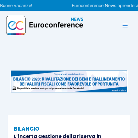
Vai
ne vacanze!
Euroconference News riprenderà le pu
al
contenuto
BILANCIO
L’incerta gestione della riserva in