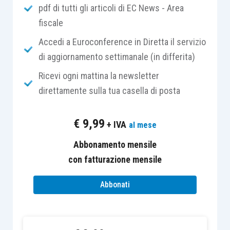
pdf di tutti gli articoli di EC News - Area
fiscale
Per le assunzioni a tempo indeterminato
effettuate dal 1° gennaio 2016 e fino al 31
Accedi a Euroconference in Diretta il servizio
dicembre 2016, al fine di promuovere forme
di aggiornamento settimanale (in differita)
stabili di occupazione, è infatti riconosciuto
Ricevi ogni mattina la newsletter
l’esonero del 40% dei complessivi contributi
direttamente sulla tua casella di posta
previdenziali a carico dei datori di lavoro, con
esclusione dei premi INAIL,
nel limite massimo
€
9,99
+ IVA
al mese
pari a €3.250 su base annua
. Notevolmente
ridotto anche il periodo massimo della riduzione
Abbonamento mensile
contributiva,
ora pari a 24 mesi
.
con fatturazione mensile
Abbonati
Le condizioni per poter beneficiare dell’esonero
sono quasi identiche alla versione 2015, con le
debite attualizzazioni al nuovo periodo oggetto