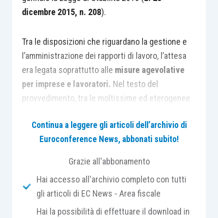
dicembre 2015, n. 208
).
Tra le disposizioni che riguardano la gestione e
l’amministrazione dei rapporti di lavoro, l’attesa
era legata soprattutto alle
misure agevolative
per imprese e lavoratori.
Nel testo del
provvedimento, tra le moltissime ed eterogenee
misure, le riduzioni del costo del lavoro e le
Continua a leggere gli articoli dell’archivio di
agevolazioni sono, come era prevedibile,
Euroconference News, abbonati subito!
estremamente contenute.
Grazie all'abbonamento
Innanzitutto è stato riproposto anche per il 2016
Hai accesso all'archivio completo con tutti
l’esonero contributivo per le nuove assunzioni a
gli articoli di EC News - Area fiscale
tempo indeterminato, ma con forti riduzioni
Hai la possibilità di effettuare il download in
rispetto all’“
edizione”
2015.