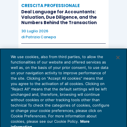
CRESCITA PROFESSIONALE
Deal Language for Accountants:
Valuation, Due Diligence, and the
Numbers Behind the Transaction
30 Luglio 2026
di
Patrizia Canepa
AI E DIGITALIZZAZIONE
We use cookies, also from third parties, to allow the
EU AI Act e studi professionali: le
functionalities of our website and offered services as
scadenze concrete
well as, on the basis of your prior consent, to use data
on your navigation activity to improve performance of
27 Luglio 2026
the site. Clicking on “Accept All cookies” means that
di
Diego Barberi
e
Stefano Dovier
you agree to the activation of all cookies. Clicking on
"Reject All" means that the default settings will be left
unchanged and, therefore, browsing will continue
without cookies or other tracking tools other than
technical To check the categories of cookies, configure
or change your cookie preferences, please click on
Cookie Preferences. For more information about
Privacy Policy
cookies, please see our Cookie Policy.
More
Cookie Policy
information