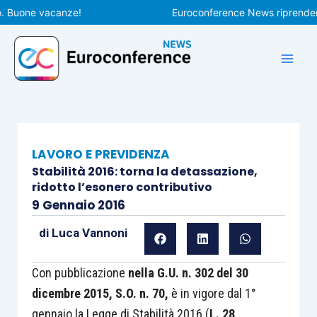
Vai
uone vacanze!
Euroconference News riprenderà le p
al
contenuto
LAVORO E PREVIDENZA
Stabilità 2016: torna la detassazione,
ridotto l’esonero contributivo
9 Gennaio 2016
di
Luca Vannoni
Con pubblicazione
nella G.U. n. 302 del 30
dicembre 2015, S.O. n. 70,
è in vigore dal 1°
gennaio la Legge di Stabilità 2016 (
L. 28