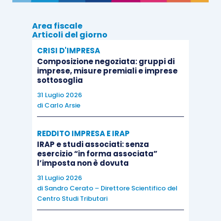
Le somme legate alla produttività devono essere
Area fiscale
erogate in esecuzione dei contratti aziendali o
Articoli del giorno
territoriali di cui all’articolo 51 del decreto
CRISI D'IMPRESA
legislativo 15 giugno 2015, n. 81.
Composizione negoziata: gruppi di
imprese, misure premiali e imprese
sottosoglia
La detassazione
è applicabile solo per il settore
31 Luglio 2026
privato
e con riferimento ai titolari di reddito di
di
Carlo Arsie
lavoro dipendente di importo non superiore,
nell’anno precedente quello di percezione delle
REDDITO IMPRESA E IRAP
somme di cui al comma 182
, a euro 50.000,
IRAP e studi associati: senza
esercizio “in forma associata”
condizione attestabile dal beneficiario
per
l’imposta non è dovuta
iscritto se il sostituto d’imposta tenuto ad
31 Luglio 2026
applicare l’imposta sostitutiva non è lo stesso
di
Sandro Cerato – Direttore Scientifico del
Centro Studi Tributari
che ha rilasciato la certificazione unica dei
redditi per l’anno precedente
.