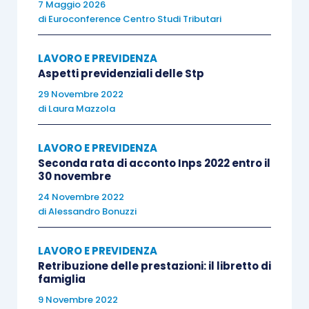
7 Maggio 2026
appalto,
con subentro e riassunzione di
di
Euroconference Centro Studi Tributari
lavoratori impiegati nell’appalto per i quali i
precedenti datori di lavoro fruivano dell’esonero,
LAVORO E PREVIDENZA
anche il nuovo datore di lavoro manterrà il
Aspetti previdenziali delle Stp
diritto al beneficio per il periodo residuo,
tenuto
29 Novembre 2022
di
Laura Mazzola
conto del precedente rapporto di lavoro.
LAVORO E PREVIDENZA
L’esonero non è cumulabile
con
altri esoneri o
Seconda rata di acconto Inps 2022 entro il
riduzioni
delle aliquote di finanziamento previsti
30 novembre
dalla normativa vigente.
24 Novembre 2022
di
Alessandro Bonuzzi
Passando alla
detassazione della produttività,
LAVORO E PREVIDENZA
la Stabilità 2016
la reintroduce, in via strutturale
Retribuzione delle prestazioni: il libretto di
(non era in vigore per il 2015): salva espressa
famiglia
rinuncia scritta del lavoratore, sono soggetti a
9 Novembre 2022