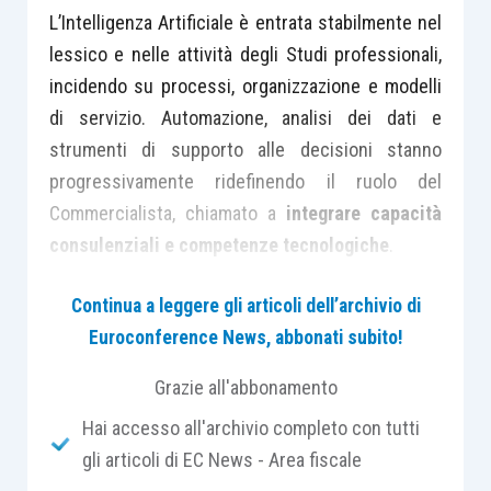
L’Intelligenza Artificiale è entrata stabilmente nel
lessico e nelle attività degli Studi professionali,
incidendo su processi, organizzazione e modelli
di servizio. Automazione, analisi dei dati e
strumenti di supporto alle decisioni stanno
progressivamente ridefinendo il ruolo del
Commercialista, chiamato a
integrare capacità
consulenziali e competenze tecnologiche
.
Continua a leggere gli articoli dell’archivio di
In questo contesto torna anche nel 2026 la
Euroconference News, abbonati subito!
ricerca promossa dall’UNGDCEC e dalla
Fondazione Centro Studi UNGDCEC, realizzata
Grazie all'abbonamento
in collaborazione con TeamSystem ed
Hai accesso all'archivio completo con tutti
Euroconference
. Dopo la prima edizione, che ha
gli articoli di EC News - Area fiscale
coinvolto oltre 1.200 professionisti, l’iniziativa si