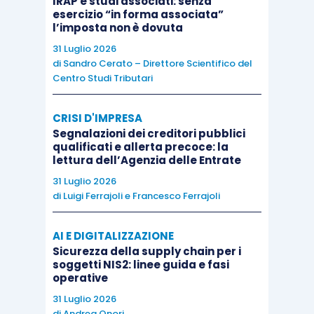
IRAP e studi associati: senza
esercizio “in forma associata”
l’imposta non è dovuta
31 Luglio 2026
La seconda edizione della ricerca UNGDCEC,
di
Sandro Cerato – Direttore Scientifico del
Centro Studi Tributari
TeamSystem ed Euroconference, si conferma
così uno strumento di lettura e di indirizzo per la
CRISI D'IMPRESA
Professione, capace di valorizzare il contributo
Segnalazioni dei creditori pubblici
dei Commercialisti e di offrire una base
qualificati e allerta precoce: la
lettura dell’Agenzia delle Entrate
informativa solida per affrontare, con maggiore
consapevolezza, le trasformazioni in atto.
31 Luglio 2026
di
Luigi Ferrajoli
e
Francesco Ferrajoli
Partecipa alla ricerca
cliccando qui
!
AI E DIGITALIZZAZIONE
Sicurezza della supply chain per i
soggetti NIS2: linee guida e fasi
operative
31 Luglio 2026
di
Andrea Onori