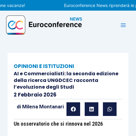
Vai
vacanze!
Euroconference News riprenderà le pubbli
al
contenuto
OPINIONI E ISTITUZIONI
AI e Commercialisti: la seconda edizione
della ricerca UNGDCEC racconta
l’evoluzione degli Studi
2 Febbraio 2026
di
Milena Montanari
Un osservatorio che si rinnova nel 2026