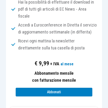
Hai la possibilità di effettuare il download in
rinnova con l’obiettivo di offrire una fotografia
pdf di tutti gli articoli di EC News - Area
aggiornata sull’applicazione dell’Intelligenza
fiscale
Artificiale negli Studi professionali, alla luce della
rapida evoluzione delle tecnologie oggetto
Accedi a Euroconference in Diretta il servizio
dell’indagine.
di aggiornamento settimanale (in differita)
Ricevi ogni mattina la newsletter
La nuova edizione della ricerca amplia e rafforza il
direttamente sulla tua casella di posta
perimetro di analisi, con un questionario
strutturato per intercettare non solo il livello di
€
9,99
+ IVA
al mese
conoscenza dell’IA, ma soprattutto il suo utilizzo
concreto nelle attività quotidiane.
Abbonamento mensile
con fatturazione mensile
Abbonati
Leggere il cambiamento, supportare