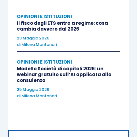
proprio Studio utilizza
software gestionali con
funzionalità di AI
e quali ambiti essi risultano più
OPINIONI E ISTITUZIONI
promettenti, dalla contabilizzazione
Il fisco degli ETS entra a regime: cosa
cambia davvero dal 2026
automatizzata alla generazione di report e
29 Maggio 2026
dashboard.
di
Milena Montanari
Allo stesso tempo, l’indagine approfondisce le
OPINIONI E ISTITUZIONI
principali
criticità
che rallentano l’adozione delle
Modello Società di capitali 2026: un
webinar gratuito sull’AI applicata alla
tecnologie intelligenti: dalla mancanza di
consulenza
competenze specifiche ai timori legati alla
25 Maggio 2026
sicurezza dei dati, dalle incertezze normative alle
di
Milena Montanari
responsabilità professionali. Non mancano
domande dedicate alla presenza di policy interne,
alle misure di sicurezza adottate e alla gestione
della proprietà intellettuale dei contenuti