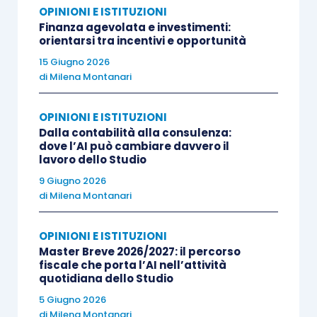
OPINIONI E ISTITUZIONI
integrazione dell’AI nei processi di lavoro.
»
Finanza agevolata e investimenti:
orientarsi tra incentivi e opportunità
15 Giugno 2026
di
Milena Montanari
Vantaggi, ostacoli e lo sguardo al futuro
OPINIONI E ISTITUZIONI
Dalla contabilità alla consulenza:
Una sezione rilevante del questionario è dedicata
dove l’AI può cambiare davvero il
lavoro dello Studio
ai
benefici concreti
derivanti dall’adozione dell’IA.
Ai Commercialisti viene chiesto, ad esempio, se
9 Giugno 2026
di
Milena Montanari
nell’ultimo anno abbiano riscontrato una
riduzione dei tempi operativi, una diminuzione
OPINIONI E ISTITUZIONI
degli errori, una migliore gestione delle scadenze
Master Breve 2026/2027: il percorso
o una maggiore capacità di offrire servizi a valore
fiscale che porta l’AI nell’attività
quotidiana dello Studio
aggiunto. Collegato alla ottimizzazione del tempo,
5 Giugno 2026
delle risorse e dei risultati è il quesito se il
di
Milena Montanari