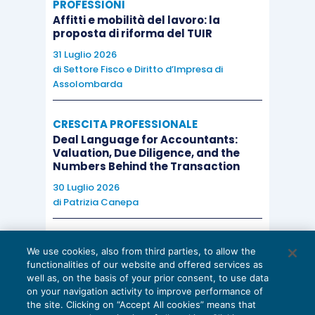
PROFESSIONI
Affitti e mobilità del lavoro: la
proposta di riforma del TUIR
31 Luglio 2026
di
Settore Fisco e Diritto d’Impresa di
Assolombarda
CRESCITA PROFESSIONALE
Deal Language for Accountants:
Valuation, Due Diligence, and the
Numbers Behind the Transaction
30 Luglio 2026
di
Patrizia Canepa
AI E DIGITALIZZAZIONE
We use cookies, also from third parties, to allow the
EU AI Act e studi professionali: le
functionalities of our website and offered services as
scadenze concrete
well as, on the basis of your prior consent, to use data
on your navigation activity to improve performance of
27 Luglio 2026
the site. Clicking on “Accept All cookies” means that
di
Diego Barberi
e
Stefano Dovier