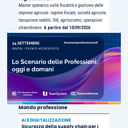
Master operativo sulla fiscalità e gestione delle
Immobili
4,75%
imprese agricole: regime fiscale, società agricole,
tassazione redditi, IVA, agriturismo, operazioni
Immobili A/10
4%
straordinarie.
A partire dal 10/09/2026
uso ufficio
Immobili
Immobili, anche
abitativi
in
leasing
acquisiti o
rivalutati
3%
nell’esercizio e
nei 2 esercizi
precedenti
Mondo professione
Altre
Altre
immobilizzazioni
AI E DIGITALIZZAZIONE
12%
Sicurezza della supply chain per i