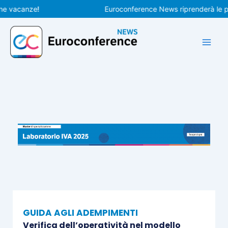
Vai
acanze!
Euroconference News riprenderà le pubbli
al
contenuto
GUIDA AGLI ADEMPIMENTI
Verifica dell’operatività nel modello