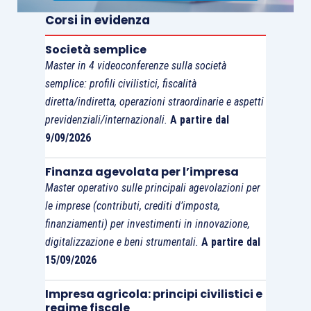
Infine, laddove la società
non superi
il
test
di
Corsi in evidenza
operatività, e quindi i
ricavi effettivi
risultino
essere
inferiori
ai
ricavi presunti
, deve essere
Società semplice
dichiarato il
reddito minimo presunto
, calcolato
Master in 4 videoconferenze sulla società
applicando al (solo)
valore dell’esercizio
di
semplice: profili civilistici, fiscalità
ciascun aggregato patrimoniale le percentuali qui
diretta/indiretta, operazioni straordinarie e aspetti
previdenziali/internazionali.
A partire dal
di seguito individuate.
9/09/2026
Finanza agevolata per l’impresa
Aggregati patrimoniali
Master operativo sulle principali agevolazioni per
le imprese (contributi, crediti d’imposta,
Titoli,
finanziamenti) per investimenti in innovazione,
partecipazioni,
digitalizzazione e beni strumentali.
A partire dal
Titoli e crediti
quote di società
1,5%
15/09/2026
di persone e
crediti
Impresa agricola: principi civilistici e
regime fiscale