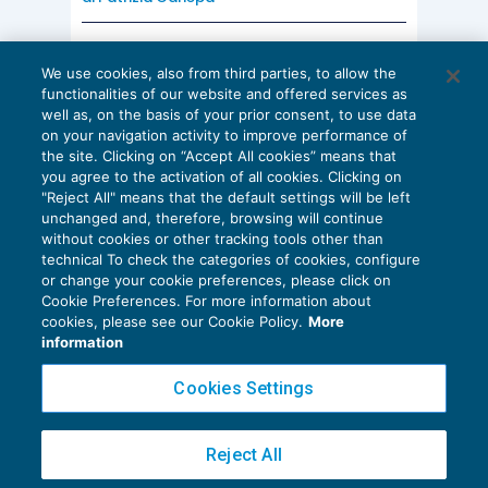
AI E DIGITALIZZAZIONE
We use cookies, also from third parties, to allow the
EU AI Act e studi professionali: le
functionalities of our website and offered services as
scadenze concrete
well as, on the basis of your prior consent, to use data
on your navigation activity to improve performance of
27 Luglio 2026
the site. Clicking on “Accept All cookies” means that
di
Diego Barberi
e
Stefano Dovier
you agree to the activation of all cookies. Clicking on
"Reject All" means that the default settings will be left
unchanged and, therefore, browsing will continue
without cookies or other tracking tools other than
technical To check the categories of cookies, configure
or change your cookie preferences, please click on
Cookie Preferences. For more information about
Privacy Policy
cookies, please see our Cookie Policy.
More
Cookie Policy
information
Euroconference NEWS è una testata registrata al Tribunale di Milano Reg. n. 8556/2026
Cookies Settings
Direttore responsabile Sandro Cerato
Copyright 2016 ©
Gruppo Euroconference S.p.A.
v2.32.4
Reject All
Piazza Luigi Einaudi, 10N01 - 20124 Milano - info@ecnews.it