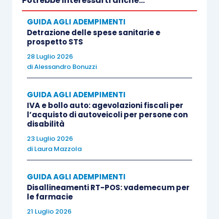
Potrebbe interessarti anche...
GUIDA AGLI ADEMPIMENTI
le seguenti immobilizzazioni materiali:
Detrazione delle spese sanitarie e
prospetto STS
impianti e macchinari (voce B.II.2);
28 Luglio 2026
attrezzature industriali e commerciali
di
Alessandro Bonuzzi
(voce B.II.3);
GUIDA AGLI ADEMPIMENTI
altri beni (voce B.II.4);
IVA e bollo auto: agevolazioni fiscali per
l’acquisto di autoveicoli per persone con
le seguenti immobilizzazioni immateriali:
disabilità
23 Luglio 2026
di
Laura Mazzola
costi di impianto e ampiamento (voce
B.I.1);
GUIDA AGLI ADEMPIMENTI
costi di sviluppo (voce B.I.2);
Disallineamenti RT-POS: vademecum per
diritti di brevetto e di utilizzazione di
le farmacie
opere d’ingegno (voce B.I.3);
21 Luglio 2026