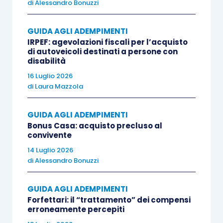
concessioni, licenze, marchi e simili (voce
di
Alessandro Bonuzzi
B.I.4);
avviamento
(voce B.I.5).
GUIDA AGLI ADEMPIMENTI
IRPEF: agevolazioni fiscali per l’acquisto
di autoveicoli destinati a persone con
Il
valore
dei beni d’impresa patrimoniali va
disabilità
assunto sulla base dell’
articolo 110, comma 1,
16 Luglio 2026
di
Laura Mazzola
Tuir
, quindi al
lordo delle quote di ammortamento
dedotte
:
GUIDA AGLI ADEMPIMENTI
Bonus Casa: acquisto precluso al
senza che rilevi la
deducibilità
fiscale
convivente
delle quote di ammortamento stesse.
14 Luglio 2026
di
Alessandro Bonuzzi
Quindi, va assunto il valore al costo anche
per i
veicoli a motore
(auto aziendali) e i
GUIDA AGLI ADEMPIMENTI
fabbricati
;
Forfettari: il “trattamento” dei compensi
con
ragguaglio ai giorni di possesso
.
erroneamente percepiti