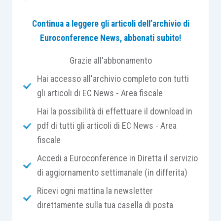
alla verifica del superamento del
test
, non hanno
Continua a leggere gli articoli dell’archivio di
subito modifiche rispetto al passato, tuttavia,
Euroconference News, abbonati subito!
pare utile ripercorrere la via da percorrere verso
l’operatività.
Grazie all'abbonamento
Hai accesso all'archivio completo con tutti
I
passaggi
sono nella sostanza 3:
gli articoli di EC News - Area fiscale
Hai la possibilità di effettuare il download in
il calcolo del
ricavo presunto
;
pdf di tutti gli articoli di EC News - Area
la determinazione dei
ricavi
effettivi
;
fiscale
il calcolo del
reddito presunto
.
Accedi a Euroconference in Diretta il servizio
Il
ricavo presunto
si calcola applicando allo
di aggiornamento settimanale (in differita)
specifico “
aggregato patrimoniale
” una
Ricevi ogni mattina la newsletter
percentuale determinata
; il tutto va sintetizzato
direttamente sulla tua casella di posta
nelle
colonne 1
e
2
del prospetto sull’operatività