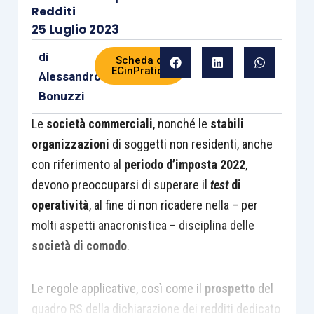
Redditi
25 Luglio 2023
di
Scheda di
ECinPratica
Alessandro
Bonuzzi
Le
società commerciali
, nonché le
stabili
organizzazioni
di soggetti non residenti, anche
con riferimento al
periodo d’imposta 2022
,
devono preoccuparsi di superare il
test
di
operatività
, al fine di non ricadere nella – per
molti aspetti anacronistica – disciplina delle
società di comodo
.
Le regole applicative, così come il
prospetto
del
quadro RS della dichiarazione dei redditi dedicato