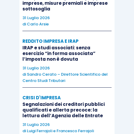
da 1.000.000 di euro a 1.200.000 euro con effetto
imprese, misure premiali e imprese
sottosoglia
fiscale nel 2021, il valore da prendere in
31 Luglio 2026
considerazione nel periodo d’imposta 2022 va
di
Carlo Arsie
individuato come segue: (1.000.000 + 1.200.000 +
1.200.000)/3×4% = 45.333.
REDDITO IMPRESA E IRAP
I
ricavi effettivi
, da indicare nella
colonna 3
del
IRAP e studi associati: senza
esercizio “in forma associata”
rigo
RS18
del modello Redditi 2023, si
l’imposta non è dovuta
determinano considerando le seguenti
voci
del
31 Luglio 2026
Conto economico
:
di
Sandro Cerato – Direttore Scientifico del
Centro Studi Tributari
A1) Ricavi vendite e prestazioni;
CRISI D'IMPRESA
Segnalazioni dei creditori pubblici
A2) Incremento (variazioni positive) delle
qualificati e allerta precoce: la
lettura dell’Agenzia delle Entrate
rimanenze di prodotti;
31 Luglio 2026
di
Luigi Ferrajoli
e
Francesco Ferrajoli