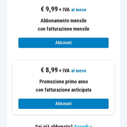
del quadro RS. Il valore di ciascun aggregato
€
9,99
+ IVA
al mese
rappresenta la
media dell’esercizio di
riferimento e dei 2 esercizi precedenti
.
Abbonamento mensile
con fatturazione mensile
Aggregati patrimoniali
Abbonati
Titoli,
partecipazioni,
€
8,99
+ IVA
al mese
Titoli e crediti
quote di società
2%
di persone e
Promozione primo anno
crediti
con fatturazione anticipata
Abbonati
Immobili
6%
Immobili A/10
5%
Sei già abbonato?
Accedi >