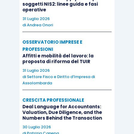
immobilizzazioni
(materiali e
soggetti NIS2: linee guida e fasi
immateriali)
operative
31 Luglio 2026
di
Andrea Onori
Il reddito presunto trova spazio nella
colonna 4
e
nella
colonna
5
del
rigo RS18
del
prospetto
per la
OSSERVATORIO IMPRESE E
verifica dell’operatività del quadro RS del modello
PROFESSIONI
Redditi.
Affitti e mobilità del lavoro: la
proposta di riforma del TUIR
31 Luglio 2026
di
Settore Fisco e Diritto d’Impresa di
Assolombarda
CRESCITA PROFESSIONALE
Deal Language for Accountants:
Valuation, Due Diligence, and the
Numbers Behind the Transaction
30 Luglio 2026
di
Patrizia Canepa