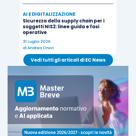
A3) Incremento (variazioni positive) dei lavori in
corso;
AI E DIGITALIZZAZIONE
Sicurezza della supply chain per i
soggetti NIS2: linee guida e fasi
A5) Ricavi e proventi diversi (compresi i
operative
contributi in conto esercizio);
31 Luglio 2026
di
Andrea Onori
B11) Incremento (variazioni positive) delle
Vedi tutti gli articoli di EC News
rimanenze di materie prime e merci;
C15) Proventi da partecipazione;
C16) Altri proventi finanziari.
Assume sempre rilevanza il
valore medio
dell’esercizio e dei 3 precedenti
.