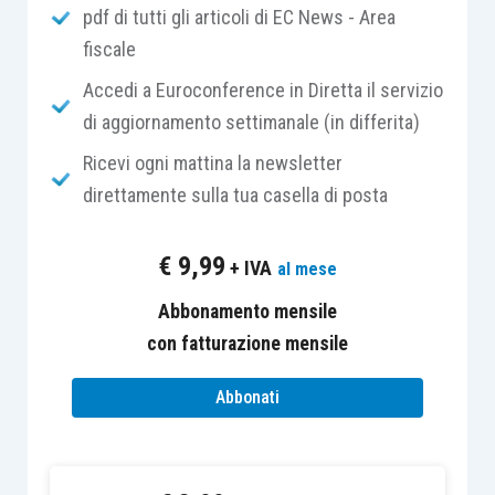
pdf di tutti gli articoli di EC News - Area
pubblicate il 23 gennaio impongono la
fiscale
comunicazione anche per le operazioni non
registrate (
si veda
“La saga dello spesometro:
Accedi a Euroconference in Diretta il servizio
la “tolleranza” dell’Agenzia non è nulla rispetto
di aggiornamento settimanale (in differita)
a quella dei contribuenti …”
di
Sergio Pellegrino
Ricevi ogni mattina la newsletter
e
Giovanni Valcarenghi
). Non va dimenticato
direttamente sulla tua casella di posta
come nelle risposte fornite nel forum della
scorsa settimana sia arrivata una ulteriore
€
9,99
+ IVA
al mese
risposta che potrebbe comportare qualche
problema operativo.
Abbonamento mensile
con fatturazione mensile
Acquisti in reverse charge anche tra le
Abbonati
operazioni attive
Chi si occupa operativamente della compilazione