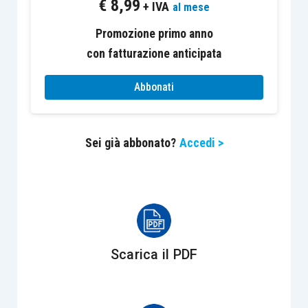
€
8,99
dello spesometro si sarà di certo chiesto come
+ IVA
al mese
comportarsi per l’indicazione delle
operazioni di
Promozione primo anno
acquisto
per le quali è stata posta in essere
con fatturazione anticipata
l’inversione contabile
, ossia la doppia
registrazione tanto sul registro degli acquisti
Abbonati
quanto sul registro delle vendite. Tale operazione
come va indicata?
Sei già abbonato?
Accedi >
Le istruzioni del quadro FE affermano: “
La casella
‘Autofattura’ va selezionata in caso di autofatture
emesse in ottemperanza al disposto dell’articolo 17,
secondo comma, del dPR n. 633 del 1972 a seguito
di un acquisto da un soggetto non residente senza
Scarica il PDF
stabile organizzazione che non si sia identificato
direttamente o non abbia nominato un
rappresentante fiscale.
” Quella descritta è una