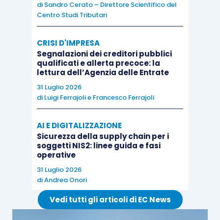
di
Sandro Cerato – Direttore Scientifico del
solito.
Centro Studi Tributari
Inoltre, siccome quella che si chiude venerdì è
CRISI D'IMPRESA
solo una “finestra temporale”, istituto giuridico
Segnalazioni dei creditori pubblici
qualificati e allerta precoce: la
non (ancora) codificato, come devono
lettura dell’Agenzia delle Entrate
comportarsi coloro che hanno già inviato lo
31 Luglio 2026
spesometro lo scorso novembre adottando una
di
Luigi Ferrajoli
e
Francesco Ferrajoli
diversa interpretazione
? Viene da dire che,
siccome le indicazioni sono arrivate solo oggi,
AI E DIGITALIZZAZIONE
Sicurezza della supply chain per i
una diversa modalità di compilazione
non
soggetti NIS2: linee guida e fasi
dovrebbe essere sanzionata
.
operative
31 Luglio 2026
di
Andrea Onori
Vedi tutti gli articoli di EC News