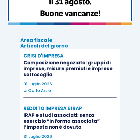
di questa soluzione (anche se viene da chiedersi
se tale moltiplicazione “formale” delle operazioni
attive non sia un’anomalia che possa rendere più
difficile per l’Amministrazione Finanziaria
Area fiscale
elaborare i dati?), ma mi limito ad una
Articoli del giorno
constatazione: posto che praticamente nessuno
CRISI D'IMPRESA
gestisce manualmente questi dati per quanto
Composizione negoziata: gruppi di
imprese, misure premiali e imprese
riguarda la compilazione dello spesometro, mi
sottosoglia
chiedo se i
software gestionali
che utilizziamo
31 Luglio 2026
siano o meno allineati a tale interpretazione, in
di
Carlo Arsie
caso contrario occorrerà attendere le release
che vadano ad aggiornarli entro l’impellente
REDDITO IMPRESA E IRAP
IRAP e studi associati: senza
scadenza di venerdì.
esercizio “in forma associata”
l’imposta non è dovuta
Dovremo fare tutto all’ultimo momento. Come al
31 Luglio 2026