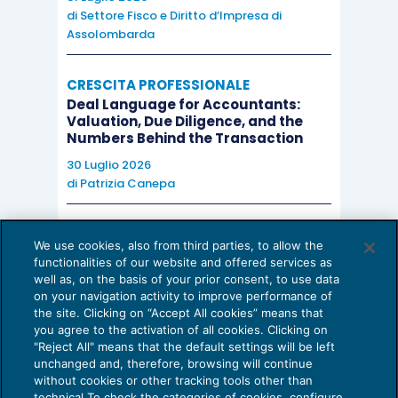
di
Settore Fisco e Diritto d’Impresa di
Assolombarda
CRESCITA PROFESSIONALE
Deal Language for Accountants:
Valuation, Due Diligence, and the
Numbers Behind the Transaction
30 Luglio 2026
di
Patrizia Canepa
AI E DIGITALIZZAZIONE
We use cookies, also from third parties, to allow the
EU AI Act e studi professionali: le
functionalities of our website and offered services as
scadenze concrete
well as, on the basis of your prior consent, to use data
on your navigation activity to improve performance of
27 Luglio 2026
the site. Clicking on “Accept All cookies” means that
di
Diego Barberi
e
Stefano Dovier
you agree to the activation of all cookies. Clicking on
"Reject All" means that the default settings will be left
unchanged and, therefore, browsing will continue
without cookies or other tracking tools other than
technical To check the categories of cookies, configure