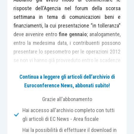
risposte dell’Agenzia nel forum della scorsa
settimana in tema di comunicazioni beni e
finanziamenti, la cui presentazione “in tolleranza”
deve avvenire entro
fine gennaio
; analogamente,
entro la medesima data, i contribuenti possono
presentare lo spesometro per le operazioni 2012
se non vi hanno già provveduto entro le scadenze
(differenziate) dello scorso novembre.
Continua a leggere gli articoli dell’archivio di
Euroconference News, abbonati subito!
Anche per lo
spesometro
si devono purtroppo
segnalare i
chiarimenti ultra-tardivi
Grazie all'abbonamento
dell’Amministrazione Finanziaria. E’ già stato
Hai accesso all'archivio completo con tutti
puntualmente segnalato il “dramma” che riguarda
gli articoli di EC News - Area fiscale
gli enti non commerciali che beneficiano del
Hai la possibilità di effettuare il download in
celeberrimo regime 398, ove le
risposte FAQ