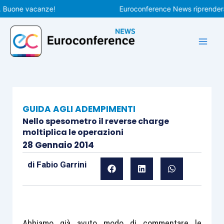
Vai
one vacanze!
Euroconference News riprenderà le p
al
contenuto
GUIDA AGLI ADEMPIMENTI
Nello spesometro il reverse charge
moltiplica le operazioni
28 Gennaio 2014
di
Fabio Garrini
Abbiamo già avuto modo di commentare le