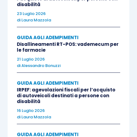
disabilità
il cessionario/committente nazionale abbia
osservato gli obblighi di debitore dell’imposta ai
23 Luglio 2026
di
Laura Mazzola
sensi dell’
art. 17, secondo comma, Dpr n.
633/72
, è stato posto ai tecnici dell’Agenzia delle
GUIDA AGLI ADEMPIMENTI
Entrate nel video forum tenutosi la scorsa
Disallineamenti RT-POS: vademecum per
settimana: tali operazioni vanno indicate due
le farmacie
volte?
21 Luglio 2026
di
Alessandro Bonuzzi
Sul punto l’Agenzia delle Entrate conferma che le
GUIDA AGLI ADEMPIMENTI
operazioni passive con
fornitori esteri
per le
IRPEF: agevolazioni fiscali per l’acquisto
quali il cessionario/committente nazionale abbia
di autoveicoli destinati a persone con
disabilità
emesso autofattura oppure abbia proceduto ad
16 Luglio 2026
integrare la fattura se il fornitore è un soggetto
di
Laura Mazzola
Ue, devono essere indicate,
GUIDA AGLI ADEMPIMENTI