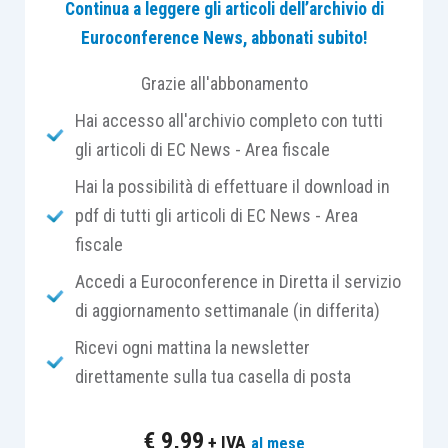
Continua a leggere gli articoli dell’archivio di
esclusivamente ai
dati del sostituto
Euroconference News, abbonati subito!
d’imposta
;
integrazione
della dichiarazione che, oltre
Grazie all'abbonamento
a comportare un maggior credito, un
Hai accesso all'archivio completo con tutti
minor debito o un’imposta invariata,
gli articoli di EC News - Area fiscale
prevede la
modifica dei dati del sostituto
Hai la possibilità di effettuare il download in
d’imposta
;
pdf di tutti gli articoli di EC News - Area
integrazione
della dichiarazione che
fiscale
comporta
un minor credito o un maggior
debito
.
Accedi a Euroconference in Diretta il servizio
di aggiornamento settimanale (in differita)
Nella prima ipotesi, ossia
integrazione della
Ricevi ogni mattina la newsletter
dichiarazione che comporta un maggior credito,
direttamente sulla tua casella di posta
un minor debito o un’imposta invariata
, il
contribuente può, alternativamente,
scegliere
:
€
9,99
+ IVA
al mese