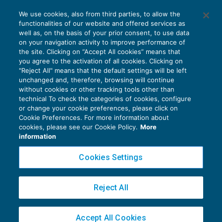
AI E DIGITALIZZAZIONE
We use cookies, also from third parties, to allow the
EU AI Act e studi professionali: le
functionalities of our website and offered services as
scadenze concrete
well as, on the basis of your prior consent, to use data
on your navigation activity to improve performance of
27 Luglio 2026
the site. Clicking on “Accept All cookies” means that
di
Diego Barberi
e
Stefano Dovier
you agree to the activation of all cookies. Clicking on
"Reject All" means that the default settings will be left
unchanged and, therefore, browsing will continue
without cookies or other tracking tools other than
technical To check the categories of cookies, configure
or change your cookie preferences, please click on
Cookie Preferences. For more information about
Privacy Policy
cookies, please see our Cookie Policy.
More
Cookie Policy
information
Euroconference NEWS è una testata registrata al Tribunale di Milano Reg. n. 8556/2026
Cookies Settings
Direttore responsabile Sandro Cerato
Copyright 2016 ©
Gruppo Euroconference S.p.A.
v2.32.4
Reject All
Piazza Luigi Einaudi, 10N01 - 20124 Milano - info@ecnews.it
Capitale Sociale € 300.000,00 i.v. C.F. P.IVA Iscrizione Registro Imprese di Milano
Accept All Cookies
02776120236