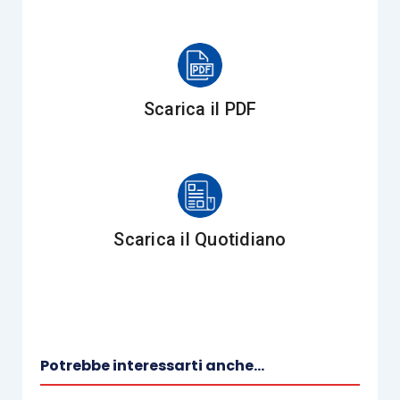
frontespizio;
Scarica il PDF
ovvero di
presentare un modello
Redditi
PF 2025 entro il termine previsto per la
presentazione del modello Redditi PF
relativo all’anno successivo
, inserendo il
codice “1”
all’interno della casella
Scarica il Quotidiano
denominata “
Dichiarazione integrativa
” del
frontespizio;
Potrebbe interessarti anche...
o, ancora, di
presentare un modello