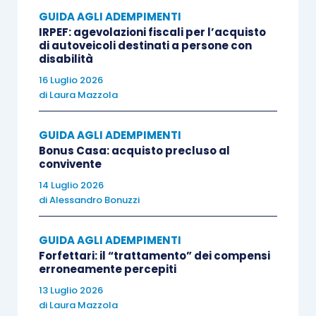
Nella terza ipotesi, ossia
integrazione della
GUIDA AGLI ADEMPIMENTI
dichiarazione che, oltre a comportare un
IRPEF: agevolazioni fiscali per l’acquisto
di autoveicoli destinati a persone con
maggior credito, un minor debito o un’imposta
disabilità
invariata, prevede la modifica dei dati del
16 Luglio 2026
sostituto d’imposta
, il contribuente può
di
Laura Mazzola
presentare, entro e non oltre il 25 ottobre 2025,
un nuovo modello 730/2025
con l’indicazione,
GUIDA AGLI ADEMPIMENTI
Bonus Casa: acquisto precluso al
all’interno del frontespizio, nella casella
convivente
denominata “
730 integrativo
”, del
codice “3”
.
14 Luglio 2026
di
Alessandro Bonuzzi
GUIDA AGLI ADEMPIMENTI
Infine, nella quarta ipotesi, ossia
integrazione
Forfettari: il “trattamento” dei compensi
della dichiarazione che comporta un minor
erroneamente percepiti
credito o un maggior debito
, il contribuente deve
13 Luglio 2026
utilizzare il modello Redditi PF 2025 come
di
Laura Mazzola