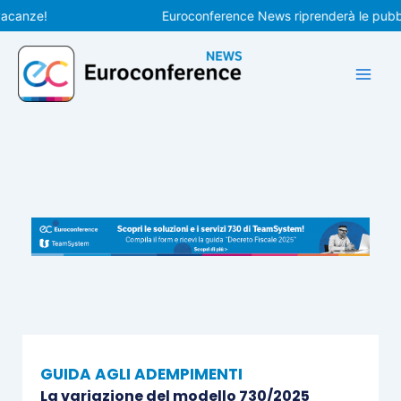
Vai
ze!
Euroconference News riprenderà le pubblicazi
al
contenuto
GUIDA AGLI ADEMPIMENTI
La variazione del modello 730/2025