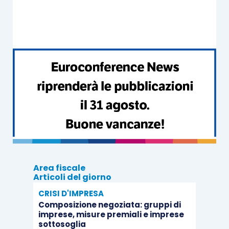
indicato in precedenza
.
Si evidenzia che la
presentazione di una
dichiarazione integrativa
, sia essa un nuovo
modello 730/2025 o un modello Redditi PF 2025,
non sospende le procedure avviate
con la
consegna del modello 730 originario
.
Area fiscale
Articoli del giorno
CRISI D'IMPRESA
Composizione negoziata: gruppi di
imprese, misure premiali e imprese
sottosoglia