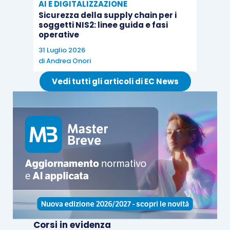
AI E DIGITALIZZAZIONE
Sicurezza della supply chain per i
soggetti NIS2: linee guida e fasi
operative
31 Luglio 2026
di
Andrea Onori
Vedi tutti gli articoli di EC News
Corsi in evidenza