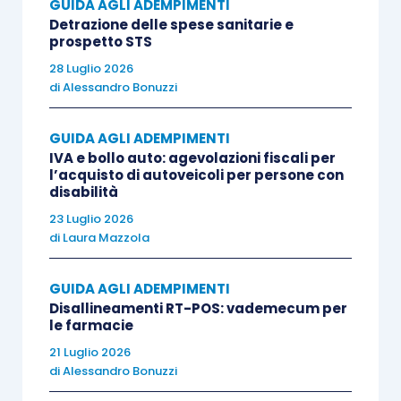
GUIDA AGLI ADEMPIMENTI
Redditi PF 2025 entro il quinto anno
Detrazione delle spese sanitarie e
successivo a quello in cui è stata
prospetto STS
presentata la dichiarazione
, inserendo il
28 Luglio 2026
di
Alessandro Bonuzzi
codice “1”
all’interno della casella
denominata “
Dichiarazione integrativa
”.
GUIDA AGLI ADEMPIMENTI
IVA e bollo auto: agevolazioni fiscali per
Nella seconda ipotesi, ossia
integrazione della
l’acquisto di autoveicoli per persone con
disabilità
dichiarazione in merito esclusivamente ai dati
23 Luglio 2026
del sostituto d’imposta
, il contribuente può
di
Laura Mazzola
presentare, entro e non oltre il 25 ottobre 2025,
un nuovo modello 730/2025
con l’indicazione,
GUIDA AGLI ADEMPIMENTI
all’interno del frontespizio, nella casella
Disallineamenti RT-POS: vademecum per
denominata “
730 integrativo
”, del
codice “2”
.
le farmacie
21 Luglio 2026
di
Alessandro Bonuzzi