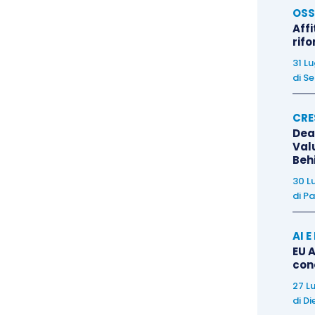
OSS
Affi
rif
31 L
di
Se
CRE
Dea
Val
Beh
30 L
di
Pa
AI 
EU A
con
27 L
di
Di