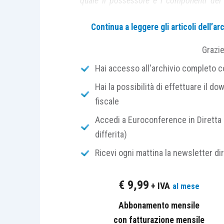
quale il possessore e i componenti del 
anagraficamente
”.
Continua a leggere gli articoli dell’
Per
pertinenze
, invece, “
si intendono
Grazi
catastali C/2, C/6 e C/7, nella misura m
Hai accesso all'archivio completo con
categorie catastali indicate, anche se iscri
Hai la possibilità di effettuare il dow
fiscale
Le “agevolazioni” previste per l’abitaz
abitazioni assimilate alla principale
.
Accedi a Euroconference in Diretta 
differita)
Sono assimilate, per Legge, all’abitazion
Ricevi ogni mattina la newsletter di
lett. c), da n. 1) a n. 5), L. 160/2019
:
€
9,99
+ IVA
al mese
le
unità immobiliari appartenen
Abbonamento mensile
adibite ad abitazione principal
con fatturazione mensile
le
unità immobiliari appartenen