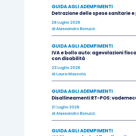
dal personale appartenente al
GUIDA AGLI ADEMPIMENTI
richieste le condizioni di dimora
Detrazione delle spese sanitarie e
28 Luglio 2026
di
Alessandro Bonuzzi
Tali ipotesi di assimilazione all’abitaz
essere in alcun modo modificate dal 
GUIDA AGLI ADEMPIMENTI
IVA e bollo auto: agevolazioni fisc
Il singolo comune, come previsto dall’
a
con disabilità
ha la facoltà di prevedere, con
proprio 
23 Luglio 2026
di
Laura Mazzola
principale dell’unità immobiliare 
acquisiscono la residenza in istituti di
GUIDA AGLI ADEMPIMENTI
permanente
, a condizione che la stessa 
Disallineamenti RT-POS: vademec
21 Luglio 2026
Nell’ipotesi di più
unità immobiliari
, t
di
Alessandro Bonuzzi
unità abitativa
.
GUIDA AGLI ADEMPIMENTI