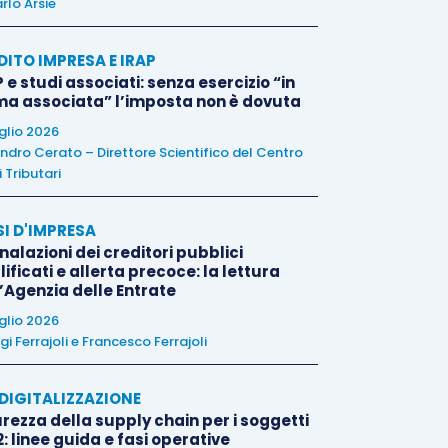
rlo Arsie
DITO IMPRESA E IRAP
 e studi associati: senza esercizio “in
ma associata” l’imposta non è dovuta
uglio 2026
ndro Cerato – Direttore Scientifico del Centro
 Tributari
SI D'IMPRESA
alazioni dei creditori pubblici
ificati e allerta precoce: la lettura
l’Agenzia delle Entrate
uglio 2026
igi Ferrajoli
e
Francesco Ferrajoli
E DIGITALIZZAZIONE
rezza della supply chain per i soggetti
: linee guida e fasi operative