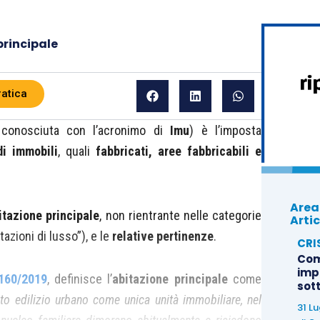
principale
ratica
conosciuta con l’acronimo di
Imu
) è l’imposta
i immobili
, quali
fabbricati, aree fabbricabili e
Area
itazione principale
, non rientrante nelle categorie
Artic
azioni di lusso”), e le
relative pertinenze
.
CRI
Com
imp
 160/2019
, definisce l’
abitazione principale
come
sot
asto edilizio urbano come unica unità immobiliare, nel
31 L