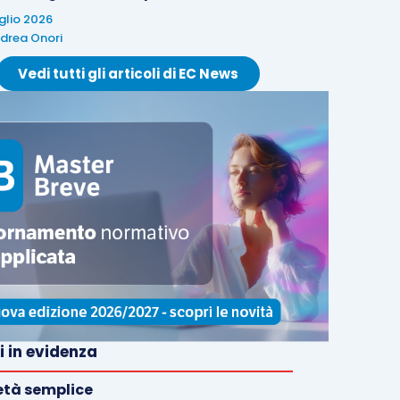
uglio 2026
drea Onori
Vedi tutti gli articoli di EC News
i in evidenza
età semplice