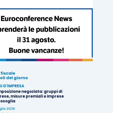
 fiscale
oli del giorno
SI D'IMPRESA
posizione negoziata: gruppi di
rese, misure premiali e imprese
tosoglia
uglio 2026