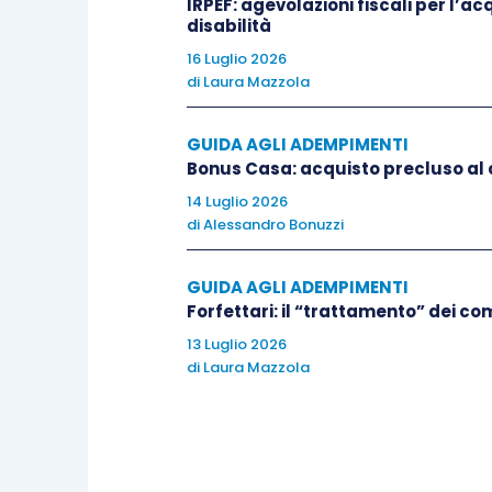
IRPEF: agevolazioni fiscali per l’a
Si evidenzia in merito che,
il comune
disabilità
l’assimilazione dell’immobile possedut
16 Luglio 2026
decida di prevederla,
restringerne il ca
di
Laura Mazzola
GUIDA AGLI ADEMPIMENTI
Bonus Casa: acquisto precluso al
14 Luglio 2026
di
Alessandro Bonuzzi
GUIDA AGLI ADEMPIMENTI
Forfettari: il “trattamento” dei 
13 Luglio 2026
di
Laura Mazzola