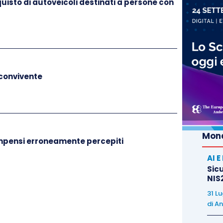
cquisto di autoveicoli destinati a persone con
ha esclusivamente la facoltà di introdurre o meno
o da anziani o disabili e
non può
, quindi, qualora
mpo di applicazione stabilendo requisiti ulteriori.
 convivente
Mond
compensi erroneamente percepiti
AI 
Sicu
NIS2
31 L
di
An