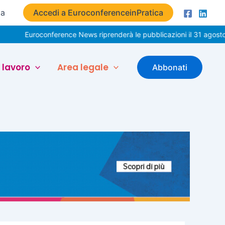
ta
Accedi a EuroconferenceinPratica
roconference News riprenderà le pubblicazioni il 31 agosto. Buone 
 lavoro
Area legale
Abbonati