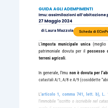
GUIDA AGLI ADEMPIMENTI
Imu: assimilazioni all’abitazione 
27 Maggio 2024
di
Laura Mazzola
Scheda di ECinP
L’
imposta municipale unica
(meglio 
patrimoniale dovuta per il
possesso d
terreni agricoli
.
In generale, l’Imu
non è dovuta per l’ab
catastali A/1, A/8 e A/9 (cosiddette “abit
L’
articolo 1, comma 741, lett. b), L.
l’immobile “
iscritto o iscrivibile nel cat