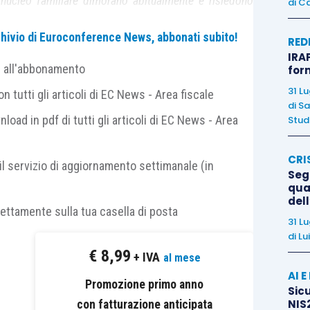
nucleo familiare dimorano abitualmente e risiedono
di
Ca
archivio di Euroconference News, abbonati subito!
RED
IRAP
 esclusivamente quelle classificate nelle categorie
e all'abbonamento
for
assima di un’unità pertinenziale per ciascuna delle
31 L
 tutti gli articoli di EC News - Area fiscale
tte in catasto unitamente all’unità ad uso abitativo
”.
di
Sa
nload in pdf di tutti gli articoli di EC News - Area
Studi
ione principale devono essere applicate anche alle
CRI
il servizio di aggiornamento settimanale (in
Segn
qual
del
e principale, ai sensi dell’
articolo 1, comma 741,
rettamente sulla tua casella di posta
31 L
di
Lu
€
8,99
+ IVA
al mese
ti alle cooperative edilizie a proprietà indivisa
AI 
Promozione primo anno
e e relative pertinenze dei soci assegnatari
;
Sicu
NIS2
con fatturazione anticipata
ti alle cooperative edilizie a proprietà indivisa