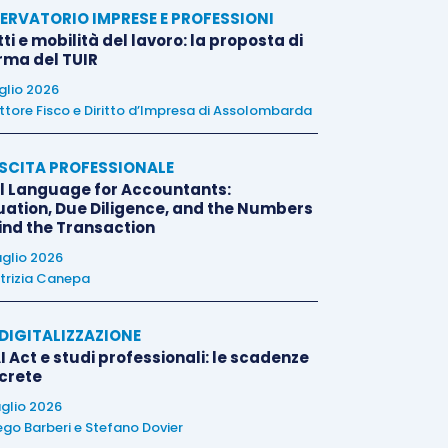
ERVATORIO IMPRESE E PROFESSIONI
tti e mobilità del lavoro: la proposta di
orma del TUIR
uglio 2026
ttore Fisco e Diritto d’Impresa di Assolombarda
SCITA PROFESSIONALE
l Language for Accountants:
uation, Due Diligence, and the Numbers
ind the Transaction
uglio 2026
trizia Canepa
E DIGITALIZZAZIONE
I Act e studi professionali: le scadenze
crete
uglio 2026
ego Barberi
e
Stefano Dovier