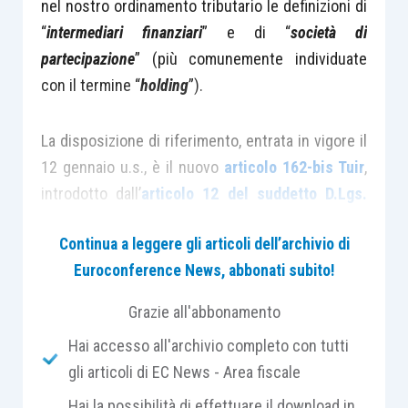
nel nostro ordinamento tributario le definizioni di
“
intermediari finanziari
” e di “
società di
partecipazione
” (più comunemente individuate
con il termine “
holding
”).
La disposizione di riferimento, entrata in vigore il
12 gennaio u.s., è il nuovo
articolo 162-bis Tuir
,
introdotto dall’
articolo 12 del suddetto D.Lgs.
142/2018
.
Continua a leggere gli articoli dell’archivio di
Euroconference News, abbonati subito!
Con particolare riguardo alle società che
svolgono, come attività esclusiva o prevalente,
Grazie all'abbonamento
l’assunzione di partecipazioni (ovverosia le
Hai accesso all'archivio completo con tutti
“società di partecipazione”)
la disposizione in
gli articoli di EC News - Area fiscale
commento distingue tra le “
società di
Hai la possibilità di effettuare il download in
partecipazione finanziaria
”
(altrimenti dette