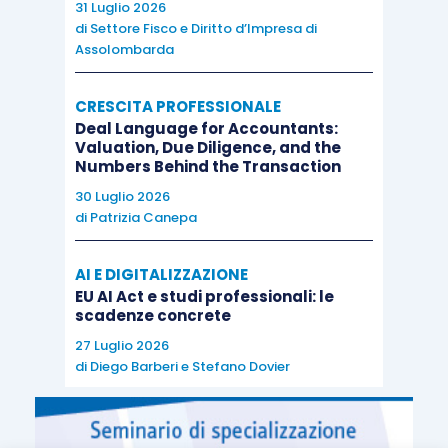
decorrere dal mese successivo a quello di
31 Luglio 2026
di
Settore Fisco e Diritto d’Impresa di
approvazione del bilancio 2018
qualora, sulla
Assolombarda
base di dati rinvenibili in tale bilancio,
l’ammontare complessivo delle partecipazioni
CRESCITA PROFESSIONALE
in società “non finanziarie
”
e degli altri
Deal Language for Accountants:
elementi patrimoniali di natura finanziaria
Valuation, Due Diligence, and the
Numbers Behind the Transaction
intercorrenti con i medesimi soggetti
30 Luglio 2026
“partecipati”
(per esempio, i crediti da
di
Patrizia Canepa
finanziamento), unitariamente considerati ed
inclusi gli impegni ad erogare fondi e le
AI E DIGITALIZZAZIONE
garanzie rilasciate
,
sia superiore al 50% del
EU AI Act e studi professionali: le
scadenze concrete
totale dell’attivo patrimoniale
(necessariamente
27 Luglio 2026
aumentato dell’importo complessivo delle
di
Diego Barberi
e
Stefano Dovier
eventuali garanzie prestate e degli impegni ad
erogare fondi assunti dalla società e non iscritti
all’attivo dello Stato patrimoniale).