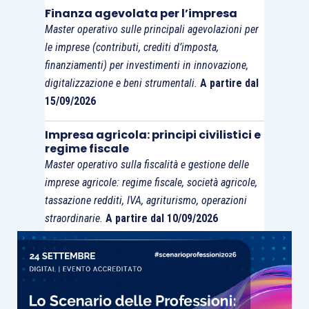
Finanza agevolata per l’impresa
economico).
Master operativo sulle principali agevolazioni per
le imprese (contributi, crediti d’imposta,
In seguito al recepimento della
Direttiva “Atad”
,
finanziamenti) per investimenti in innovazione,
invece, le “
società di partecipazione non
digitalizzazione e beni strumentali.
A partire dal
finanziaria
” con oggetto sociale “misto”
sono
15/09/2026
soggette all’obbligo di comunicazione
Impresa agricola: principi civilistici e
all’Anagrafe Tributaria qualora, anche solo
regime fiscale
dall’ultimo bilancio approvato
,
risulti
Master operativo sulla fiscalità e gestione delle
soddisfatto il “nuovo” parametro
imprese agricole: regime fiscale, società agricole,
(esclusivamente patrimoniale)
di “prevalenza”
.
tassazione redditi, IVA, agriturismo, operazioni
L’
intervallo temporale “di osservazione”
per la
straordinarie.
A partire dal 10/09/2026
verifica della “prevalenza” è stato, quindi,
dimezzato
rispetto alla previgente disciplina.
Quanto alla
decorrenza degli obblighi di