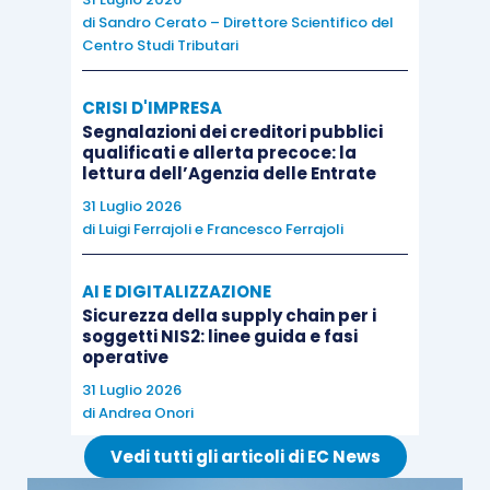
comunicazioni all’Anagrafe Tributaria
,
di
Sandro Cerato – Direttore Scientifico del
richiamando – nella sua attuale formulazione – le
Centro Studi Tributari
società di partecipazione
(finanziare e non) di
CRISI D'IMPRESA
cui all’
articolo 162-bis Tuir
(ovverosia le
holding
).
Segnalazioni dei creditori pubblici
qualificati e allerta precoce: la
lettura dell’Agenzia delle Entrate
È bene ricordare che, secondo la
previgente
disciplina
, la “
prevalenza
” andava verificata
31 Luglio 2026
di
Luigi Ferrajoli
e
Francesco Ferrajoli
avendo riguardo ai
dati patrimoniali ed
economici
risultanti dallo
Stato patrimoniale
e
AI E DIGITALIZZAZIONE
dal
Conto economico
degli
ultimi due bilanci
Sicurezza della supply chain per i
approvati
; in passato, pertanto, le
holding
cd.
soggetti NIS2: linee guida e fasi
operative
“miste” o “operative”
che, per statuto,
31 Luglio 2026
esercitavano anche altre attività commerciali
di
Andrea Onori
(ivi comprese quelle di tipo immobiliare) erano, al
Vedi tutti gli articoli di EC News
più, soggette all’
obbligo di comunicazione