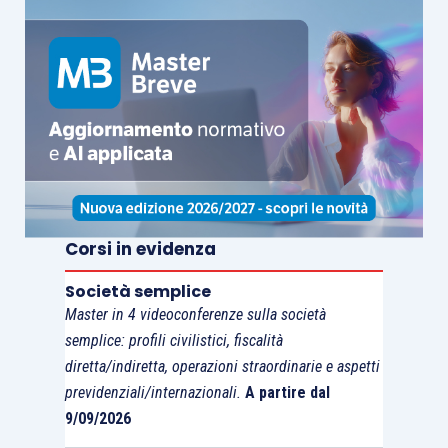
all’Anagrafe Tributaria
una volta che avessero
approvato due bilanci consecutivi
nei quali
erano verificati i
requisiti di “prevalenza”
allora
vigenti.
Diversamente, le
holding
cd. “pure” o “statiche”
(ovverosia quelle che hanno per
oggetto sociale
esclusivo
la
detenzione di partecipazione
,
senza possibilità di esercizio di ulteriori attività
Corsi in evidenza
economiche, ivi compresa la fornitura di servizi
Società semplice
infragruppo di qualsivoglia natura) erano (e
Master in 4 videoconferenze sulla società
rimangono)
soggette
all’
obbligo di
semplice: profili civilistici, fiscalità
comunicazione all’Anagrafe Tributaria
sin dalla
diretta/indiretta, operazioni straordinarie e aspetti
loro costituzione (in quanto sarebbe stato
previdenziali/internazionali.
A partire dal
tautologico attendere di verificare una
9/09/2026
qualsivoglia “prevalenza” di tipo patrimoniale o