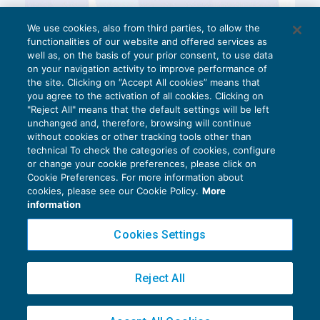
We use cookies, also from third parties, to allow the
functionalities of our website and offered services as
well as, on the basis of your prior consent, to use data
on your navigation activity to improve performance of
the site. Clicking on “Accept All cookies” means that
you agree to the activation of all cookies. Clicking on
"Reject All" means that the default settings will be left
unchanged and, therefore, browsing will continue
without cookies or other tracking tools other than
technical To check the categories of cookies, configure
or change your cookie preferences, please click on
Cookie Preferences. For more information about
Privacy Policy
cookies, please see our Cookie Policy.
More
Cookie Policy
information
Euroconference NEWS è una testata registrata al Tribunale di Milano Reg. n. 8556/2026
Cookies Settings
Direttore responsabile Sandro Cerato
Copyright 2016 ©
Gruppo Euroconference S.p.A.
v2.32.2
Reject All
Piazza Luigi Einaudi, 10N01 - 20124 Milano - info@ecnews.it
Capitale Sociale € 300.000,00 i.v. C.F. P.IVA Iscrizione Registro Imprese di Milano