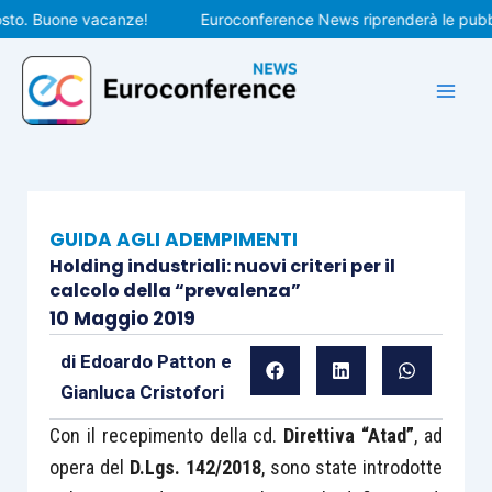
Vai
. Buone vacanze!
Euroconference News riprenderà le pubblicaz
al
contenuto
GUIDA AGLI ADEMPIMENTI
Holding industriali: nuovi criteri per il
calcolo della “prevalenza”
10 Maggio 2019
di
Edoardo Patton
e
Gianluca Cristofori
Con il recepimento della cd.
Direttiva “Atad”
, ad
opera del
D.Lgs. 142/2018
, sono state introdotte