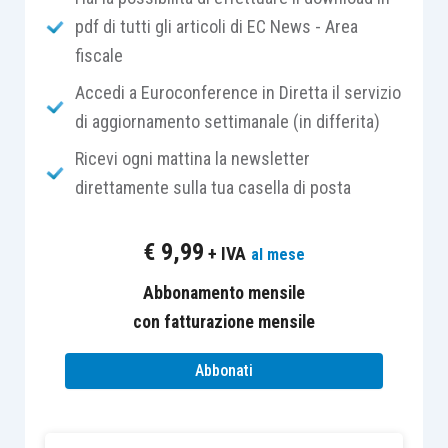
pdf di tutti gli articoli di EC News - Area
risulti da documento di trasporto o da
fiscale
altro documento idoneo a identificare i
soggetti tra i quali è effettuata
Accedi a Euroconference in Diretta il servizio
l’operazione oppure
di aggiornamento settimanale (in differita)
le
prestazioni di servizi
siano
Ricevi ogni mattina la newsletter
individuabili attraverso idonea
direttamente sulla tua casella di posta
documentazione.
€
9,99
+ IVA
al mese
Le fatture differite devono poi essere registrate
nel registro Iva delle vendite con riferimento al
Abbonamento mensile
mese di
effettuazione delle operazioni
che
con fatturazione mensile
corrisponde:
Abbonati
alla data di
consegna o spedizione
per le
cessioni di beni mobili (ovvero alla data