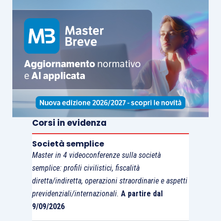
percorribile per obiettive difficoltà nel
rideterminare condizioni contrattuali vigenti da
anni e molte volte imposte dai clienti di maggior
dimensione.
Per approfondire questioni attinenti all’articolo vi
raccomandiamo il seguente corso:
Corsi in evidenza
Società semplice
Master in 4 videoconferenze sulla società
semplice: profili civilistici, fiscalità
diretta/indiretta, operazioni straordinarie e aspetti
previdenziali/internazionali.
A partire dal
9/09/2026