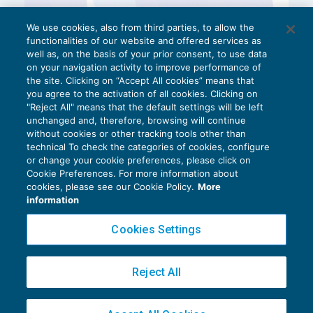
We use cookies, also from third parties, to allow the
functionalities of our website and offered services as
well as, on the basis of your prior consent, to use data
on your navigation activity to improve performance of
the site. Clicking on “Accept All cookies” means that
you agree to the activation of all cookies. Clicking on
"Reject All" means that the default settings will be left
unchanged and, therefore, browsing will continue
without cookies or other tracking tools other than
technical To check the categories of cookies, configure
or change your cookie preferences, please click on
Cookie Preferences. For more information about
Privacy Policy
cookies, please see our Cookie Policy.
More
Cookie Policy
information
Euroconference NEWS è una testata registrata al Tribunale di Milano Reg. n. 8556/2026
Cookies Settings
Direttore responsabile Sandro Cerato
Copyright 2016 ©
Gruppo Euroconference S.p.A.
v2.32.4
Reject All
Piazza Luigi Einaudi, 10N01 - 20124 Milano - info@ecnews.it
Capitale Sociale € 300.000,00 i.v. C.F. P.IVA Iscrizione Registro Imprese di Milano