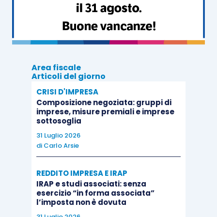
primi giorni di novembre 2018 ma
con data 31
ottobre 2018
. Tale comportamento viene adottato
per
anticipare i termini di pagamento delle
fatture;
abitualmente le condizioni contrattuali
Area fiscale
(scritte o implicite tra le parti) prevedono che il
Articoli del giorno
pagamento sia legato alla data fattura
(ad es.
CRISI D'IMPRESA
30/60/90 giorni data fattura).
Composizione negoziata: gruppi di
imprese, misure premiali e imprese
sottosoglia
Se fino ad oggi tale comportamento operativo è
31 Luglio 2026
passato “sottotraccia” (vista anche l’irrilevanza
di
Carlo Arsie
dello stesso ai fini del regolare versamento
dell’Iva) in ottica di fatturazione elettronica tale
REDDITO IMPRESA E IRAP
disallineamento tra data invio e data fattura verrà
IRAP e studi associati: senza
esercizio “in forma associata”
evidenziato
con la trasmissione del file xml al
l’imposta non è dovuta
SdI
. Tornando al nostro esempio, se il fornitore
31 Luglio 2026