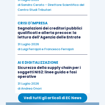
crea il file xml il 14 novembre, riferito alle
di
Sandro Cerato – Direttore Scientifico del
Centro Studi Tributari
consegne effettuate nell’arco del mese di
ottobre, e lo trasmette contestualmente al SdI, la
CRISI D'IMPRESA
data riportata nel campo “DataFattura”
deve
Segnalazioni dei creditori pubblici
coincidere con la data di trasmissione del file
qualificati e allerta precoce: la
lettura dell’Agenzia delle Entrate
al SdI
(14 novembre).
31 Luglio 2026
di
Luigi Ferrajoli
e
Francesco Ferrajoli
Per ovviare al problema dei termini di pagamento
legati alla data fattura sarebbe opportuno
AI E DIGITALIZZAZIONE
rivedere le condizioni contrattuali
, ad esempio
Sicurezza della supply chain per i
soggetti NIS2: linee guida e fasi
ancorando il pagamento alla data di effettuazione
operative
dell’operazione, in vista anche dell’obbligo di
31 Luglio 2026
esporre tale informazione in fattura dal 1° luglio
di
Andrea Onori
2019 (
articolo 11 D.L. 119/2018
). Tale soluzione,
Vedi tutti gli articoli di EC News
seppur ragionevole, è però difficilmente