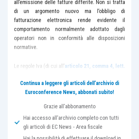
all’emissione delle fatture differite. Non si tratta
di un argomento nuovo ma l’obbligo di
fatturazione elettronica rende evidente il
comportamento normalmente adottato dagli
operatori non in conformità alle disposizioni
normative.
Le regole Iva (di cui all’
articolo 21, comma 4, lett.
a), D.P.R. 633/1972
) prevedono la possibilità di
Continua a leggere gli articoli dell’archivio di
emettere una
sola fattura differita
entro il
Euroconference News, abbonati subito!
giorno 15 del mese successivo a quello di
effettuazione, recante il dettaglio delle
Grazie all'abbonamento
operazioni svolte in un mese solare nei confronti
Hai accesso all'archivio completo con tutti
del medesimo soggetto, a condizione che:
gli articoli di EC News - Area fiscale
Hai la possibilità di effettuare il download in
la consegna o spedizione dei
beni ceduti